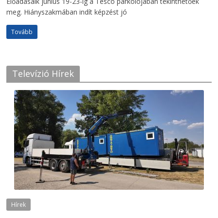
Előadásaik június 19-23-ig a Tesco parkolójában tekinthetőek
meg. Hiányszakmában indít képzést jó
Tovább
Televízió Hírek
Hírek