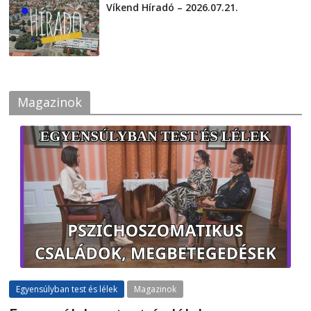
Víkend Híradó – 2026.07.21.
2026-07-21
Magazinok
Egyensúlyban test és lélek
Magazinok