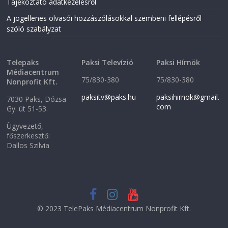
Tájékoztató adatkezelésről
A jogellenes olvasói hozzászólásokkal szembeni fellépésről
szóló szabályzat
Telepaks
Paksi Televízió
Paksi Hírnök
Médiacentrum
75/830-380
75/830-380
Nonprofit Kft.
paksitv@paks.hu
paksihirnok@gmail.
7030 Paks, Dózsa
com
Gy. út 51-53.
Ügyvezető,
főszerkesztő:
Dallos Szilvia
© 2023 TelePaks Médiacentrum Nonprofit Kft.