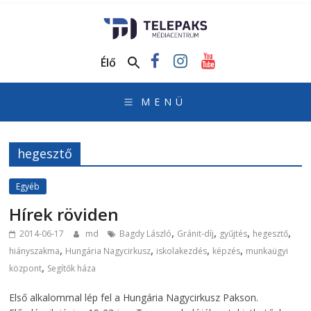
TelePaks
Médiacentrum
Élő
TelePaks
Kistérségi
Televízió
honlapja
hegesztő
Egyéb
Hírek röviden
,
,
,
,
2014-06-17
md
Bagdy László
Gránit-díj
gyűjtés
hegesztő
,
,
,
,
hiányszakma
Hungária Nagycirkusz
iskolakezdés
képzés
munkaügyi
,
központ
Segítők háza
Első alkalommal lép fel a Hungária Nagycirkusz Pakson.