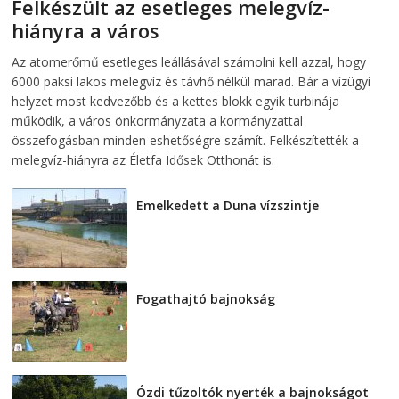
Felkészült az esetleges melegvíz-
hiányra a város
2026-08-04
telepaks
Az atomerőmű esetleges leállásával számolni kell azzal, hogy
6000 paksi lakos melegvíz és távhő nélkül marad. Bár a vízügyi
helyzet most kedvezőbb és a kettes blokk egyik turbinája
működik, a város önkormányzata a kormányzattal
összefogásban minden eshetőségre számít. Felkészítették a
melegvíz-hiányra az Életfa Idősek Otthonát is.
Emelkedett a Duna vízszintje
2026-08-04
Fogathajtó bajnokság
2026-08-04
Ózdi tűzoltók nyerték a bajnokságot