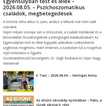
Egyensúlyban test és lélek –
2026.08.05. – Pszichoszomatikus
családok, megbetegedések
2026-08-05
telepaks
A testünk néha akkor is üzen, amikor a lelkünk már nem talál
szavakat.
Vajon milyen szerepe van a stressznek, a családi mintáknak és a
kimondatlan feszültségeknek a betegségek kialakulásában? Az
Egyensúlyban test és lélek legújabb adásában szakemberek
segítenek megérteni, miért érdemes a tüneteken túl a mögöttük
rejlő történetre is figyelni.
Gondolatébresztő beszélgetés Dr. Ságh Beátával és Vájer-Nagy
Mariannal!
E-Taxi – 2026.08.04. – Heringes Anita
2026-08-04
Az eltűnt városkép nyomában – Paks, a
tüzek városa II. rész