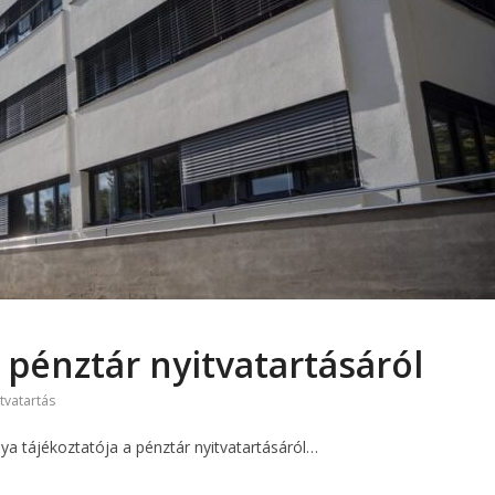
i pénztár nyitvatartásáról
itvatartás
ya tájékoztatója a pénztár nyitvatartásáról…