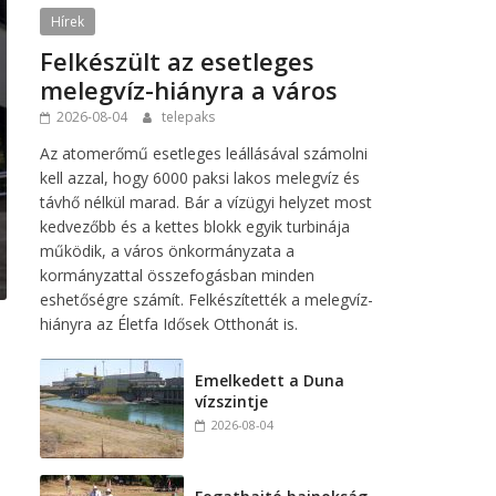
Hírek
Felkészült az esetleges
melegvíz-hiányra a város
2026-08-04
telepaks
Az atomerőmű esetleges leállásával számolni
kell azzal, hogy 6000 paksi lakos melegvíz és
távhő nélkül marad. Bár a vízügyi helyzet most
kedvezőbb és a kettes blokk egyik turbinája
működik, a város önkormányzata a
kormányzattal összefogásban minden
eshetőségre számít. Felkészítették a melegvíz-
hiányra az Életfa Idősek Otthonát is.
Emelkedett a Duna
vízszintje
2026-08-04