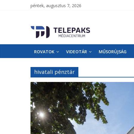
péntek, augusztus 7, 2026
TelePaks
Médiacentrum
ROVATOK
VIDEOTÁR
MŰSORÚJSÁG
TelePaks
Kistérségi
Televízió
hivatali pénztár
honlapja