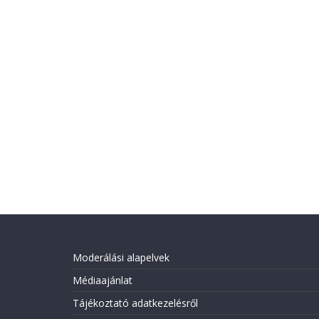
Moderálási alapelvek
Médiaajánlat
Tájékoztató adatkezelésről