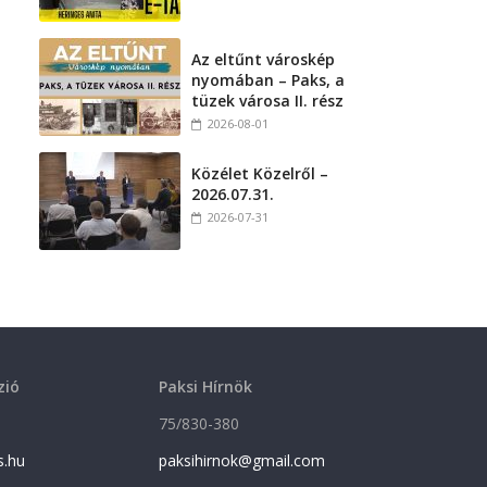
Az eltűnt városkép
nyomában – Paks, a
tüzek városa II. rész
2026-08-01
Közélet Közelről –
2026.07.31.
2026-07-31
zió
Paksi Hírnök
75/830-380
s.hu
paksihirnok@gmail.com