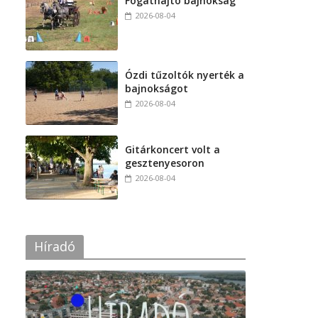
Fogathajtó bajnokság
2026-08-04
Ózdi tűzoltók nyerték a
bajnokságot
2026-08-04
Gitárkoncert volt a
gesztenyesoron
2026-08-04
Híradó