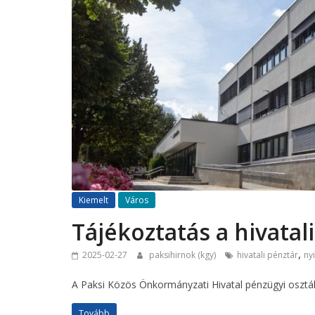
Kiemelt
Város
Tájékoztatás a hivatal
,
2025-02-27
paksihirnok (kgy)
hivatali pénztár
ny
A Paksi Közös Önkormányzati Hivatal pénzügyi osztál
Tovább