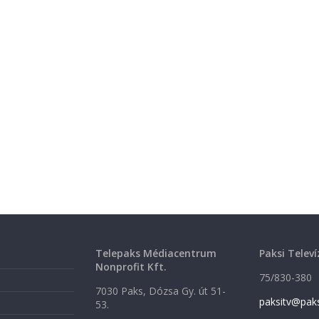
Telepaks Médiacentrum
Paksi Televí
Nonprofit Kft.
75/830-380
7030 Paks, Dózsa Gy. út 51-
paksitv@pak
53.