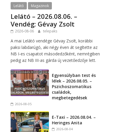
Lelátó
Magazinok
Lelátó – 2026.08.06. –
Vendég: Gévay Zsolt
2026-08-06
telepaks
A mai Lelátó vendége Gévay Zsolt, korábbi
paksi labdarúgó, aki négy éven át segítette az
NB I-es csapatot másodedzőként, nemrégiben
pedig az NB III-as gárda új vezetőedzője lett.
Egyensúlyban test és
lélek – 2026.08.05. –
Pszichoszomatikus
családok,
megbetegedések
2026-08-05
E-Taxi – 2026.08.04. –
Heringes Anita
2026-08-04