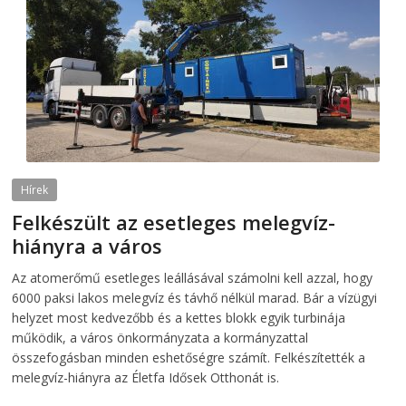
Hírek
Felkészült az esetleges melegvíz-
hiányra a város
2026-08-04
telepaks
Az atomerőmű esetleges leállásával számolni kell azzal, hogy
6000 paksi lakos melegvíz és távhő nélkül marad. Bár a vízügyi
helyzet most kedvezőbb és a kettes blokk egyik turbinája
működik, a város önkormányzata a kormányzattal
összefogásban minden eshetőségre számít. Felkészítették a
melegvíz-hiányra az Életfa Idősek Otthonát is.