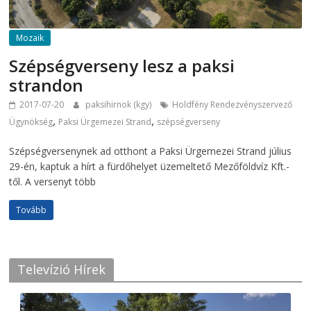
Mozaik
Szépségverseny lesz a paksi
strandon
2017-07-20
paksihirnok (kgy)
Holdfény Rendezvényszervező
,
,
Ügynökség
Paksi Ürgemezei Strand
szépségverseny
Szépségversenynek ad otthont a Paksi Ürgemezei Strand július
29-én, kaptuk a hírt a fürdőhelyet üzemeltető Mezőföldvíz Kft.-
től. A versenyt több
Tovább
Televízió Hírek