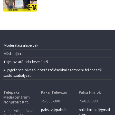
Moderálási alapelvek
Médiaajánlat
Tájékoztató adatkezelésről
A jogellenes olvasói hozzászólásokkal szembeni fellépésről
szóló szabályzat
Telepaks
Paksi Televízió
Paksi Hírnök
Médiacentrum
75/830-380
75/830-380
Nonprofit Kft.
paksitv@paks.hu
paksihirnok@gmail.
7030 Paks, Dózsa
com