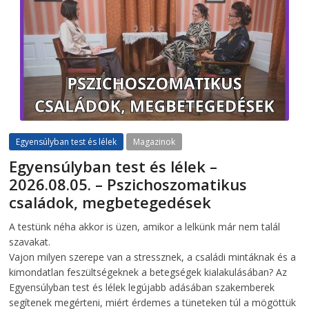
Egyensúlyban test és lélek
Magazinok
Egyensúlyban test és lélek –
2026.08.05. – Pszichoszomatikus
családok, megbetegedések
2026-08-05
telepaks
A testünk néha akkor is üzen, amikor a lelkünk már nem talál
szavakat.
Vajon milyen szerepe van a stressznek, a családi mintáknak és a
kimondatlan feszültségeknek a betegségek kialakulásában? Az
Egyensúlyban test és lélek legújabb adásában szakemberek
segítenek megérteni, miért érdemes a tüneteken túl a mögöttük