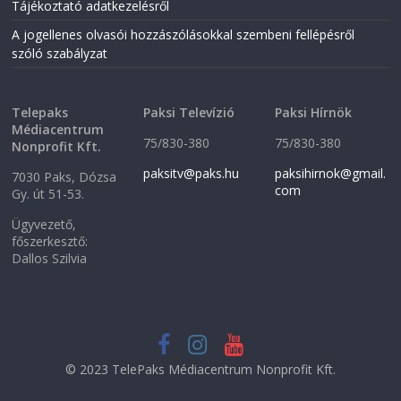
Tájékoztató adatkezelésről
A jogellenes olvasói hozzászólásokkal szembeni fellépésről
szóló szabályzat
Telepaks
Paksi Televízió
Paksi Hírnök
Médiacentrum
75/830-380
75/830-380
Nonprofit Kft.
paksitv@paks.hu
paksihirnok@gmail.
7030 Paks, Dózsa
com
Gy. út 51-53.
Ügyvezető,
főszerkesztő:
Dallos Szilvia
© 2023 TelePaks Médiacentrum Nonprofit Kft.