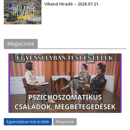
Víkend Híradó – 2026.07.21.
2026-07-21
Magazinok
Egyensúlyban test és lélek
Magazinok