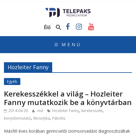
TelePaks
Médiacentrum
Élő
TelePaks
Kistérségi
Televízió
honlapja
Hozleiter Fanny
Egyéb
Kerekesszékkel a világ – Hozleiter
Fanny mutatkozik be a könyvtárban
,
,
2014-04-30
md
Hozleiter Fanny
kerekesszék
,
,
könyvbemutató
Mosolyka
Pákolitz
Másfél éves korában gerincvelői izomsorvadást diagnosztizáltak