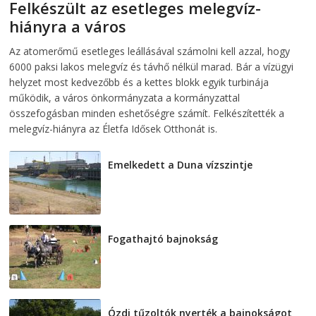
Felkészült az esetleges melegvíz-
hiányra a város
2026-08-04
telepaks
Az atomerőmű esetleges leállásával számolni kell azzal, hogy
6000 paksi lakos melegvíz és távhő nélkül marad. Bár a vízügyi
helyzet most kedvezőbb és a kettes blokk egyik turbinája
működik, a város önkormányzata a kormányzattal
összefogásban minden eshetőségre számít. Felkészítették a
melegvíz-hiányra az Életfa Idősek Otthonát is.
Emelkedett a Duna vízszintje
2026-08-04
Fogathajtó bajnokság
2026-08-04
Ózdi tűzoltók nyerték a bajnokságot