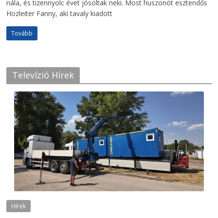
nála, és tizennyolc évet jósoltak neki. Most huszonöt esztendős
Hozleiter Fanny, aki tavaly kiadott
Tovább
Televízió Hírek
Hírek