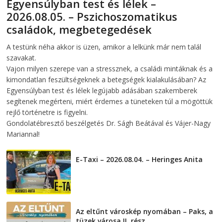
Egyensúlyban test és lélek –
2026.08.05. – Pszichoszomatikus
családok, megbetegedések
2026-08-05
telepaks
A testünk néha akkor is üzen, amikor a lelkünk már nem talál
szavakat.
Vajon milyen szerepe van a stressznek, a családi mintáknak és a
kimondatlan feszültségeknek a betegségek kialakulásában? Az
Egyensúlyban test és lélek legújabb adásában szakemberek
segítenek megérteni, miért érdemes a tüneteken túl a mögöttük
rejlő történetre is figyelni.
Gondolatébresztő beszélgetés Dr. Ságh Beátával és Vájer-Nagy
Mariannal!
E-Taxi – 2026.08.04. – Heringes Anita
2026-08-04
Az eltűnt városkép nyomában – Paks, a
tüzek városa II. rész