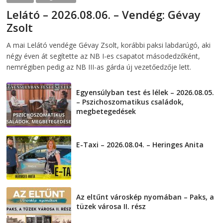
Lelátó – 2026.08.06. – Vendég: Gévay
Zsolt
2026-08-06
telepaks
A mai Lelátó vendége Gévay Zsolt, korábbi paksi labdarúgó, aki
négy éven át segítette az NB I-es csapatot másodedzőként,
nemrégiben pedig az NB III-as gárda új vezetőedzője lett.
Egyensúlyban test és lélek – 2026.08.05.
– Pszichoszomatikus családok,
megbetegedések
2026-08-05
E-Taxi – 2026.08.04. – Heringes Anita
2026-08-04
Az eltűnt városkép nyomában – Paks, a
tüzek városa II. rész
2026-08-01