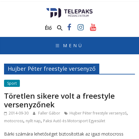
TelePaks
Médiacentrum
Élő
TelePaks
Kistérségi
Televízió
honlapja
Hujber Péter freestyle versenyző
Sport
Töretlen sikere volt a freestyle
versenyzőnek
,
2014-09-30
Faller Gábor
Hujber Péter freestyle versenyző
,
,
motocross
nyílt nap
Paksi Autó és Motorsport Egyesület
Bárki számára lehetőséget biztosítottak az igazi motocross