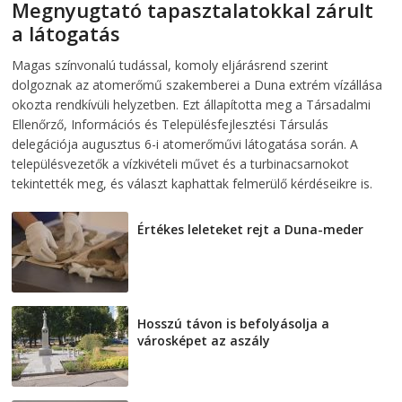
Megnyugtató tapasztalatokkal zárult
a látogatás
2026-08-07
telepaks
Magas színvonalú tudással, komoly eljárásrend szerint
dolgoznak az atomerőmű szakemberei a Duna extrém vízállása
okozta rendkívüli helyzetben. Ezt állapította meg a Társadalmi
Ellenőrző, Információs és Településfejlesztési Társulás
delegációja augusztus 6-i atomerőművi látogatása során. A
településvezetők a vízkivételi művet és a turbinacsarnokot
tekintették meg, és választ kaphattak felmerülő kérdéseikre is.
Értékes leleteket rejt a Duna-meder
2026-08-07
Hosszú távon is befolyásolja a
városképet az aszály
2026-08-07