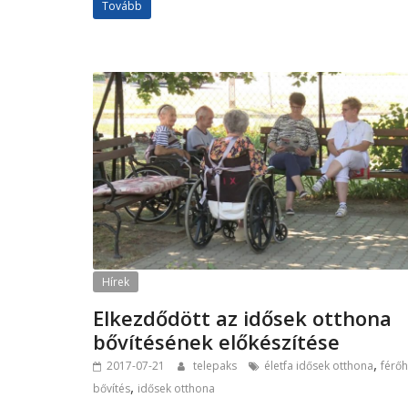
Tovább
Hírek
Elkezdődött az idősek otthona
bővítésének előkészítése
,
2017-07-21
telepaks
életfa idősek otthona
férőh
,
bővítés
idősek otthona