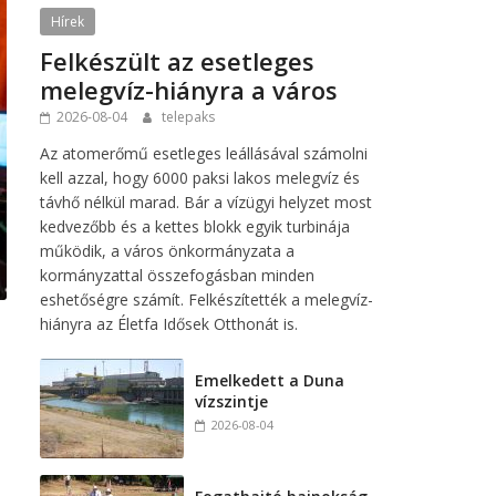
Hírek
Felkészült az esetleges
melegvíz-hiányra a város
2026-08-04
telepaks
Az atomerőmű esetleges leállásával számolni
kell azzal, hogy 6000 paksi lakos melegvíz és
távhő nélkül marad. Bár a vízügyi helyzet most
kedvezőbb és a kettes blokk egyik turbinája
működik, a város önkormányzata a
kormányzattal összefogásban minden
eshetőségre számít. Felkészítették a melegvíz-
hiányra az Életfa Idősek Otthonát is.
Emelkedett a Duna
vízszintje
2026-08-04