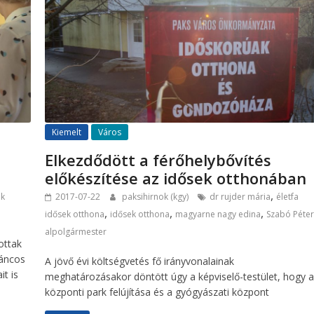
Kiemelt
Város
Elkezdődött a férőhelybővítés
előkészítése az idősek otthonában
,
ek
2017-07-22
paksihirnok (kgy)
dr rujder mária
életfa
,
,
,
idősek otthona
idősek otthona
magyarne nagy edina
Szabó Péte
alpolgármester
ottak
táncos
A jövő évi költségvetés fő irányvonalainak
it is
meghatározásakor döntött úgy a képviselő-testület, hogy 
központi park felújítása és a gyógyászati központ