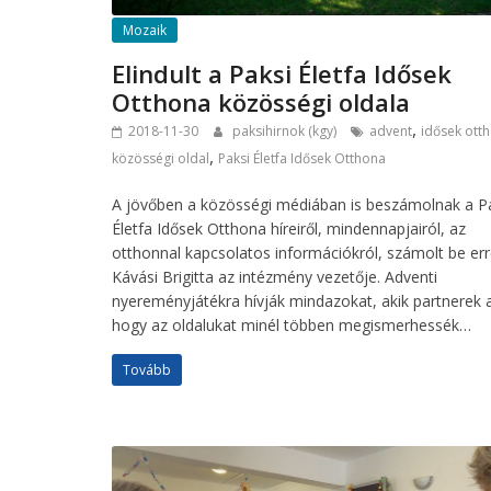
Mozaik
Elindult a Paksi Életfa Idősek
Otthona közösségi oldala
,
2018-11-30
paksihirnok (kgy)
advent
idősek ott
,
közösségi oldal
Paksi Életfa Idősek Otthona
A jövőben a közösségi médiában is beszámolnak a P
Életfa Idősek Otthona híreiről, mindennapjairól, az
otthonnal kapcsolatos információkról, számolt be err
Kávási Brigitta az intézmény vezetője. Adventi
nyereményjátékra hívják mindazokat, akik partnerek 
hogy az oldalukat minél többen megismerhessék…
Tovább