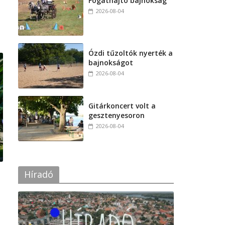
Fogathajtó bajnokság
2026-08-04
Ózdi tűzoltók nyerték a
bajnokságot
2026-08-04
Gitárkoncert volt a
gesztenyesoron
2026-08-04
Híradó