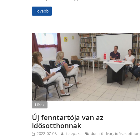
Tovább
Hírek
Új fenntartója van az
idősotthonnak
,
2022-07-08
telepaks
dunaföldvár
idősek otthon