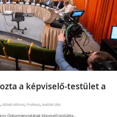
zta a képviselő-testület a
,
,
,
k
idősek otthona
Protheus
testületi ülés
 Város Önkormányzatának Képviselő-testülete…