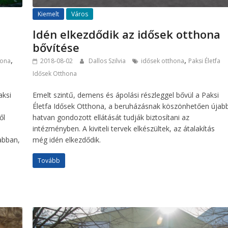
Kiemelt
Város
Idén elkezdődik az idősek otthona
bővítése
,
,
hona
2018-08-02
Dallos Szilvia
idősek otthona
Paksi Életfa
Idősek Otthona
aksi
Emelt szintű, demens és ápolási részleggel bővül a Paksi
Életfa Idősek Otthona, a beruházásnak köszönhetően újab
ől
hatvan gondozott ellátását tudják biztosítani az
intézményben. A kiviteli tervek elkészültek, az átalakítás
abban,
még idén elkezdődik.
Tovább