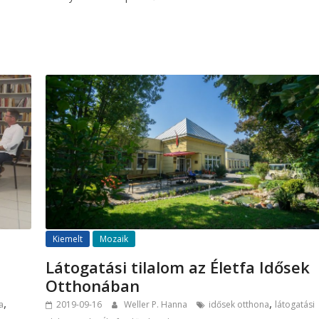
Kiemelt
Mozaik
Látogatási tilalom az Életfa Idősek
Otthonában
,
,
a
2019-09-16
Weller P. Hanna
idősek otthona
látogatási