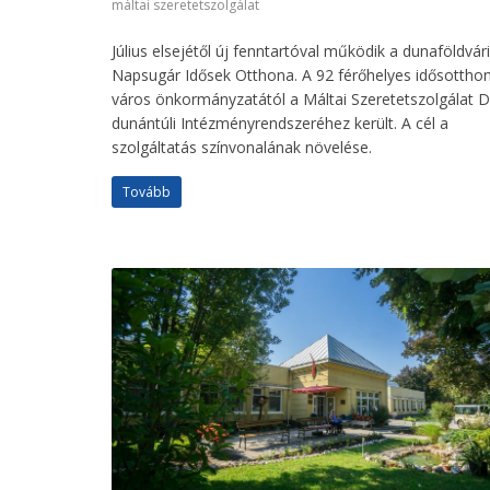
máltai szeretetszolgálat
Július elsejétől új fenntartóval működik a dunaföldvári
Napsugár Idősek Otthona. A 92 férőhelyes idősottho
város önkormányzatától a Máltai Szeretetszolgálat D
dunántúli Intézményrendszeréhez került. A cél a
szolgáltatás színvonalának növelése.
Tovább