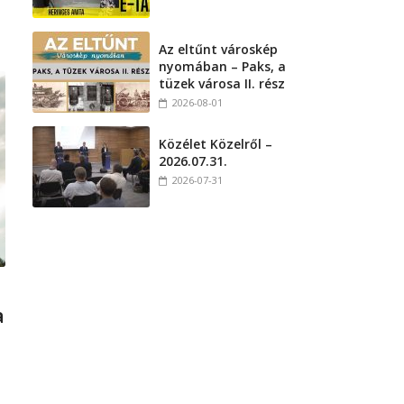
Az eltűnt városkép
nyomában – Paks, a
tüzek városa II. rész
2026-08-01
Közélet Közelről –
2026.07.31.
2026-07-31
a