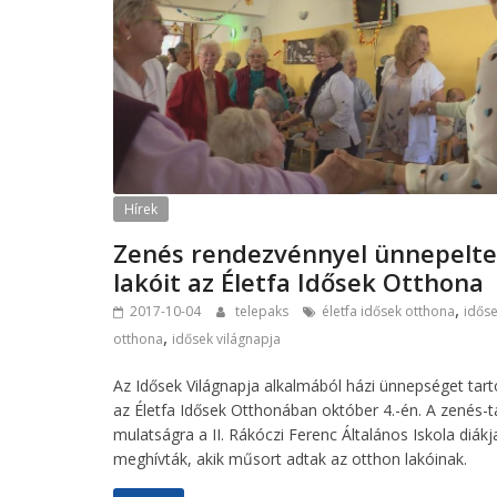
Hírek
Zenés rendezvénnyel ünnepelte
lakóit az Életfa Idősek Otthona
,
2017-10-04
telepaks
életfa idősek otthona
idős
,
otthona
idősek világnapja
Az Idősek Világnapja alkalmából házi ünnepséget tart
az Életfa Idősek Otthonában október 4.-én. A zenés-
mulatságra a II. Rákóczi Ferenc Általános Iskola diákja
meghívták, akik műsort adtak az otthon lakóinak.