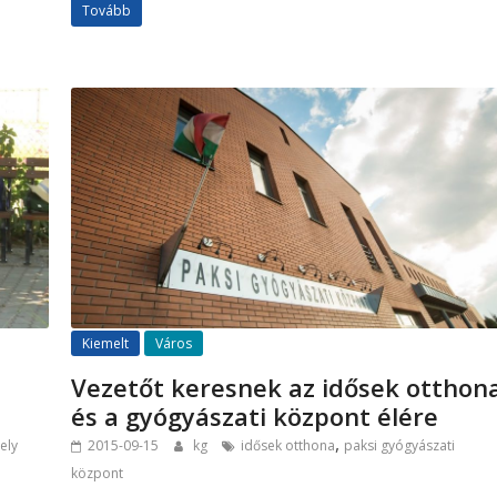
Tovább
Kiemelt
Város
Vezetőt keresnek az idősek otthon
és a gyógyászati központ élére
,
ely
2015-09-15
kg
idősek otthona
paksi gyógyászati
központ