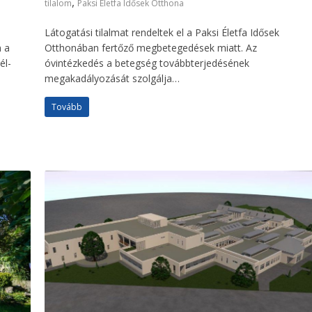
,
tilalom
Paksi Életfa Idősek Otthona
Látogatási tilalmat rendeltek el a Paksi Életfa Idősek
n a
Otthonában fertőző megbetegedések miatt. Az
él-
óvintézkedés a betegség továbbterjedésének
megakadályozását szolgálja…
Tovább