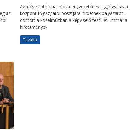
Az idősek otthona intézményvezetői és a gyógyászati
meg az
központ főigazgatói posztjára hirdetnek pályázatot –
óbbi
döntött a közelmúltban a képviselő-testület. Immár a
hirdetmények
Tovább