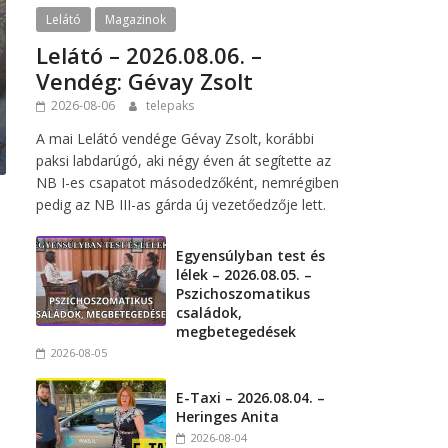
Lelátó
Magazinok
Lelátó – 2026.08.06. –
Vendég: Gévay Zsolt
2026-08-06
telepaks
A mai Lelátó vendége Gévay Zsolt, korábbi
paksi labdarúgó, aki négy éven át segítette az
NB I-es csapatot másodedzőként, nemrégiben
pedig az NB III-as gárda új vezetőedzője lett.
Egyensúlyban test és
lélek – 2026.08.05. –
Pszichoszomatikus
r
családok,
megbetegedések
2026-08-05
a
E-Taxi – 2026.08.04. –
Heringes Anita
2026-08-04