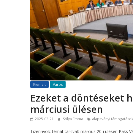
Kiemelt
Város
Ezeket a döntéseket ho
márciusi ülésen
2025-03-21
Sólya Emma
alapítványi támogatáso
Tizennyolc témát tárgyalt március 20-i ülésén Paks