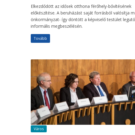
Elkezdődött az idősek otthona férőhely-bővítésének
előkészítése. A beruházást saját forrásból valósítja 
önkormányzat- így döntött a képviselő testület legut
informális megbeszélésén.
Tovább
Város