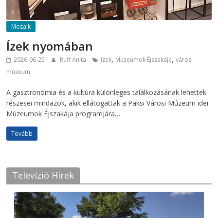
Mozaik
Ízek nyomában
,
,
2026-06-25
Ruff Anita
ízek
Múzeumok Éjszakája
városi
múzeum
A gasztronómia és a kultúra különleges találkozásának lehettek
részesei mindazok, akik ellátogattak a Paksi Városi Múzeum idei
Múzeumok Éjszakája programjára…
Tovább
Televízió Hírek