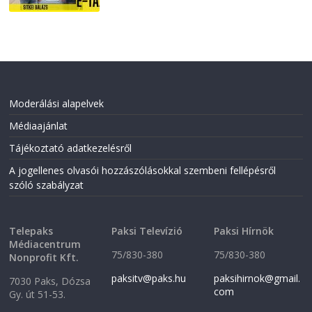
Moderálási alapelvek
Médiaajánlat
Tájékoztató adatkezelésről
A jogellenes olvasói hozzászólásokkal szembeni fellépésről
szóló szabályzat
Telepaks
Paksi Televízió
Paksi Hírnök
Médiacentrum
75/830-380
75/830-380
Nonprofit Kft.
paksitv@paks.hu
paksihirnok@gmail.
7030 Paks, Dózsa
com
Gy. út 51-53.