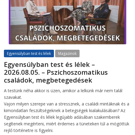
Egyensúlyban test és lélek
Magazinok
Egyensúlyban test és lélek –
2026.08.05. – Pszichoszomatikus
családok, megbetegedések
2026-08-05
telepaks
A testünk néha akkor is üzen, amikor a lelkünk már nem talál
szavakat.
Vajon milyen szerepe van a stressznek, a családi mintáknak és a
kimondatlan feszültségeknek a betegségek kialakulásában? Az
Egyensúlyban test és lélek legújabb adásában szakemberek
segítenek megérteni, miért érdemes a tüneteken túl a mögöttük
rejlő történetre is figyelni.