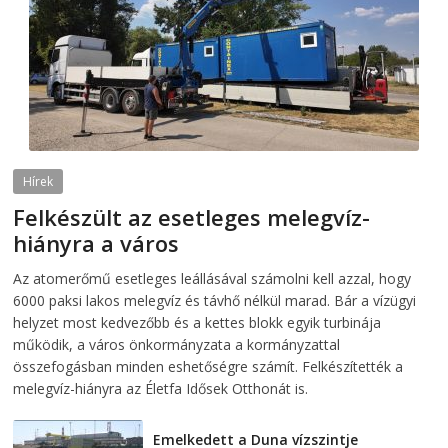
Hírek
Felkészült az esetleges melegvíz-
hiányra a város
2026-08-04
telepaks
Az atomerőmű esetleges leállásával számolni kell azzal, hogy
6000 paksi lakos melegvíz és távhő nélkül marad. Bár a vízügyi
helyzet most kedvezőbb és a kettes blokk egyik turbinája
működik, a város önkormányzata a kormányzattal
összefogásban minden eshetőségre számít. Felkészítették a
melegvíz-hiányra az Életfa Idősek Otthonát is.
Emelkedett a Duna vízszintje