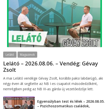
Lelátó
Magazinok
Lelátó – 2026.08.06. – Vendég: Gévay
Zsolt
2026-08-06
telepaks
A mai Lelátó vendége Gévay Zsolt, korábbi paksi labdarúgó, aki
négy éven át segítette az NB I-es csapatot másodedzőként,
nemrégiben pedig az NB III-as gárda új vezetőedzője lett.
Egyensúlyban test és lélek – 2026.08.05.
– Pszichoszomatikus családok,