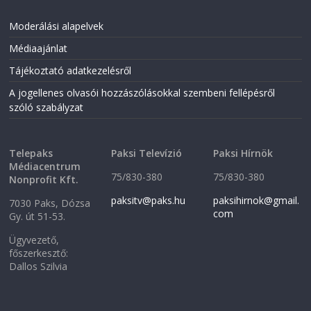
Moderálási alapelvek
Médiaajánlat
Tájékoztató adatkezelésről
A jogellenes olvasói hozzászólásokkal szembeni fellépésről
szóló szabályzat
Telepaks
Paksi Televízió
Paksi Hírnök
Médiacentrum
75/830-380
75/830-380
Nonprofit Kft.
paksitv@paks.hu
paksihirnok@gmail.
7030 Paks, Dózsa
com
Gy. út 51-53.
Ügyvezető,
főszerkesztő:
Dallos Szilvia