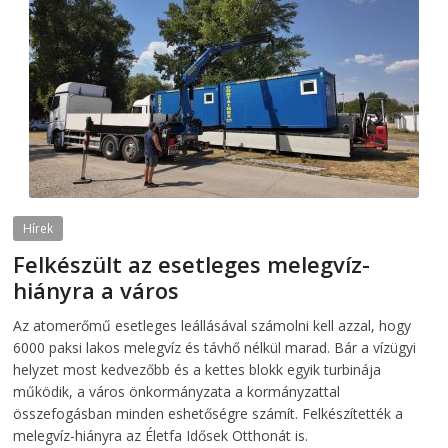
Hírek
Felkészült az esetleges melegvíz-
hiányra a város
2026-08-04
telepaks
Az atomerőmű esetleges leállásával számolni kell azzal, hogy
6000 paksi lakos melegvíz és távhő nélkül marad. Bár a vízügyi
helyzet most kedvezőbb és a kettes blokk egyik turbinája
működik, a város önkormányzata a kormányzattal
összefogásban minden eshetőségre számít. Felkészítették a
melegvíz-hiányra az Életfa Idősek Otthonát is.