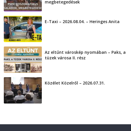
megbetegedések
2026-08-05
E-Taxi – 2026.08.04. – Heringes Anita
2026-08-04
Az eltűnt városkép nyomában – Paks, a
tüzek városa II. rész
2026-08-01
Közélet Közelről – 2026.07.31.
2026-07-31