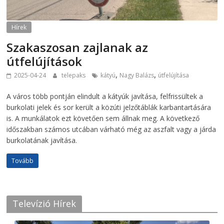
Hírek
Szakaszosan zajlanak az
útfelújítások
,
,
2025-04-24
telepaks
kátyú
Nagy Balázs
útfelújítása
A város több pontján elindult a kátyúk javítása, felfrissültek a
burkolati jelek és sor került a közúti jelzőtáblák karbantartására
is. A munkálatok ezt követően sem állnak meg. A következő
időszakban számos utcában várható még az aszfalt vagy a járda
burkolatának javítása.
Tovább
Televízió Hírek