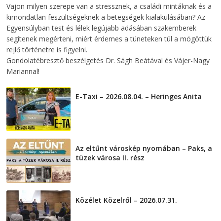
Vajon milyen szerepe van a stressznek, a családi mintáknak és a
kimondatlan feszültségeknek a betegségek kialakulásában? Az
Egyensúlyban test és lélek legújabb adásában szakemberek
segítenek megérteni, miért érdemes a tüneteken túl a mögöttük
rejlő történetre is figyelni.
Gondolatébresztő beszélgetés Dr. Ságh Beátával és Vájer-Nagy
Mariannal!
E-Taxi – 2026.08.04. – Heringes Anita
2026-08-04
Az eltűnt városkép nyomában – Paks, a
tüzek városa II. rész
2026-08-01
Közélet Közelről – 2026.07.31.
2026-07-31