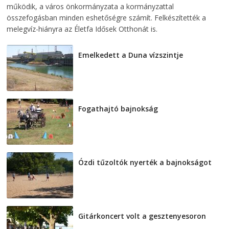
működik, a város önkormányzata a kormányzattal
összefogásban minden eshetőségre számít. Felkészítették a
melegvíz-hiányra az Életfa Idősek Otthonát is.
Emelkedett a Duna vízszintje
2026-08-04
Fogathajtó bajnokság
2026-08-04
Ózdi tűzoltók nyerték a bajnokságot
2026-08-04
Gitárkoncert volt a gesztenyesoron
2026-08-04