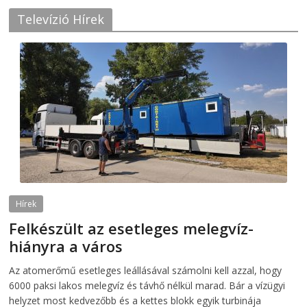
Televízió Hírek
Hírek
Felkészült az esetleges melegvíz-
hiányra a város
2026-08-04
telepaks
Az atomerőmű esetleges leállásával számolni kell azzal, hogy
6000 paksi lakos melegvíz és távhő nélkül marad. Bár a vízügyi
helyzet most kedvezőbb és a kettes blokk egyik turbinája