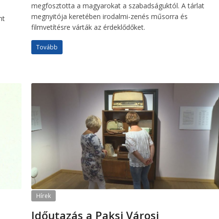
megfosztotta a magyarokat a szabadságuktól. A tárlat
megnyitója keretében irodalmi-zenés műsorra és
nt
filmvetítésre várták az érdeklődőket.
Tovább
Hírek
Időutazás a Paksi Városi