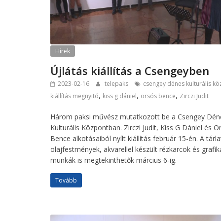
Hírek
Újlátás kiállítás a Csengeyben
2023-02-16
telepaks
csengey dénes kulturális k
,
,
,
kiállítás megnyitó
kiss g dániel
orsós bence
Zirczi Judit
Három paksi művész mutatkozott be a Csengey Dén
Kulturális Központban. Zirczi Judit, Kiss G Dániel és O
Bence alkotásaiból nyílt kiállítás február 15-én. A tárl
olajfestmények, akvarellel készült rézkarcok és grafik
munkák is megtekinthetők március 6-ig.
Tovább