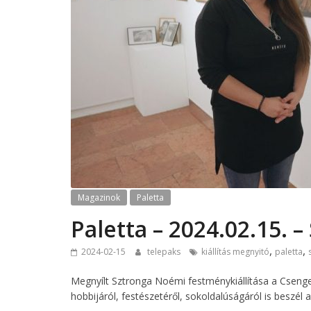
Magazinok
Paletta
Paletta – 2024.02.15. 
,
,
2024-02-15
telepaks
kiállítás megnyitó
paletta
Megnyílt Sztronga Noémi festménykiállítása a Csengey
hobbijáról, festészetéről, sokoldalúságáról is beszél 