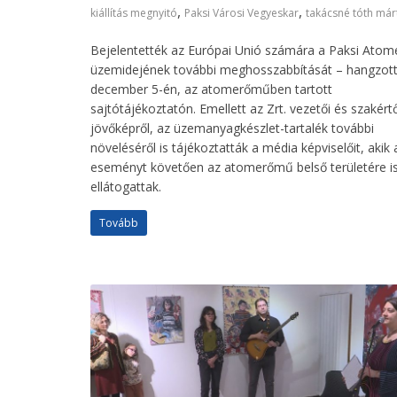
,
,
kiállítás megnyitó
Paksi Városi Vegyeskar
takácsné tóth már
Bejelentették az Európai Unió számára a Paksi Ato
üzemidejének további meghosszabbítását – hangzott
december 5-én, az atomerőműben tartott
sajtótájékoztatón. Emellett az Zrt. vezetői és szakértő
jövőképről, az üzemanyagkészlet-tartalék további
növeléséről is tájékoztatták a média képviselőit, akik 
eseményt követően az atomerőmű belső területére i
ellátogattak.
Tovább