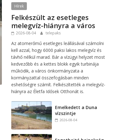
Hírek
Felkészült az esetleges
melegvíz-hiányra a város
2026-08-04
telepaks
Az atomerőmű esetleges leállásával számolni
kell azzal, hogy 6000 paksi lakos melegvíz és
távhő nélkül marad. Bár a vízügyi helyzet most
kedvezőbb és a kettes blokk egyik turbinája
működik, a város önkormányzata a
kormányzattal összefogásban minden
eshetőségre számít. Felkészítették a melegvíz-
hiányra az Életfa Idősek Otthonát is.
Emelkedett a Duna
vízszintje
2026-08-04