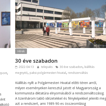
Hírek
30 éve szabadon
,
2022-04-13
telepaks
30 éve szabadon
kiállítás
,
,
,
megnyitó
paksi polgármesteri hivatal
rendszerváltás
özpont
Kiállítás nyílt a Polgármesteri Hivatal előtti téren arról,
milyen eseményeken keresztül jutott el Magyarország a
kommunista diktatúra elnyomásából a rendszerváltozásig.
s
A tizenhárom tabló idézetekkel és fényképekkel jeleníti me
ként
azt a rendszert, ami 1989-90-es összeomlásig
alkotó