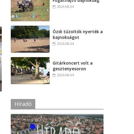
Fogathajtó bajnokság
2026-08-04
Ózdi tűzoltók nyerték a
bajnokságot
2026-08-04
Gitárkoncert volt a
gesztenyesoron
2026-08-04
Híradó