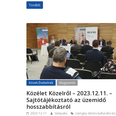
Tovább
Kövek Énekelnek
Magazinok
Közélet Közelről – 2023.12.11. –
Sajtótájékoztató az üzemidő
hosszabbításról
2023-12-11
telepaks
csengey dénes kulturális k