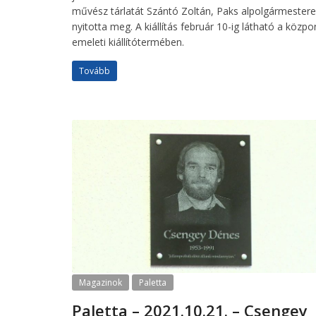
művész tárlatát Szántó Zoltán, Paks alpolgármestere
nyitotta meg. A kiállítás február 10-ig látható a közpo
emeleti kiállítótermében.
Tovább
Magazinok
Paletta
Paletta – 2021.10.21. – Csengey