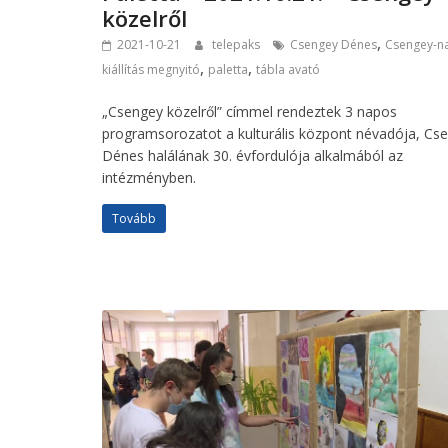
közelről
,
2021-10-21
telepaks
Csengey Dénes
Csengey-n
,
,
kiállítás megnyitó
paletta
tábla avató
„Csengey közelről” címmel rendeztek 3 napos
programsorozatot a kulturális központ névadója, Cs
Dénes halálának 30. évfordulója alkalmából az
intézményben.
Tovább