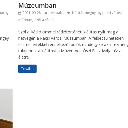
Múzeumban
,
,
apok
2021-09-28
telepaks
kiállítás megnyitó
paksi városi
,
múzeum
szól a rádió
Szól a Rádió címmel rádiótörténeti kiállítás nyílt meg a
engey
hétvégén a Paksi Városi Múzeumban. A felbecsülhetetlen
eszmei értékkel rendelkező rádiók mindegyike az intézmén
tulajdona, a kiállítást a Múzeumok Őszi Fesztiválja hívta
életre.
Tovább