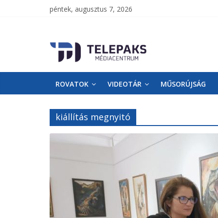
péntek, augusztus 7, 2026
TelePaks
Médiacentrum
ROVATOK
VIDEOTÁR
MŰSORÚJSÁG
TelePaks
Kistérségi
Televízió
kiállítás megnyitó
honlapja