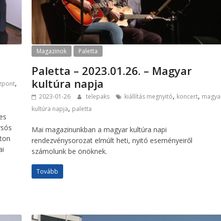
Magazinok
Paletta
Paletta – 2023.01.26. – Magyar
kultúra napja
,
özpont
,
,
2023-01-26
telepaks
kiállítás megnyitó
koncert
magya
,
kultúra napja
paletta
es
rsós
Mai magazinunkban a magyar kultúra napi
aton
rendezvénysorozat elmúlt heti, nyitó eseményeiről
ai
számolunk be önöknek.
Tovább