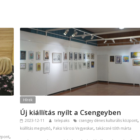
Hírek
Új kiállítás nyílt a Csengeyben
,
2023-12-11
telepaks
csengey dénes kulturális központ
,
,
kiállítás megnyitó
Paksi Városi Vegyeskar
takácsné tóth márta
,
özpont