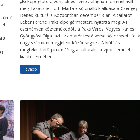
„Bekopogtató a vonalak és színek világába” címmel nyílt
ta
meg Takácsné Tóth Márta első önálló kiállítása a Csengey
Dénes Kulturális Központban december 8-án. A tárlatot
merőmű
Leber Ferenc, Paks alpolgármestere nyitotta meg. Az
 el
eseményen közreműködött a Paks Városi Vegyes Kar és
Gyöngyösi Olga, aki az amatőr festő verseiből olvasott fel 
i a
nagy számban megjelent közönségnek. A kiállítás
megtekinthető január 15-ig a kulturális központ emeleti
az
kiállítótermében.
s
Tovább