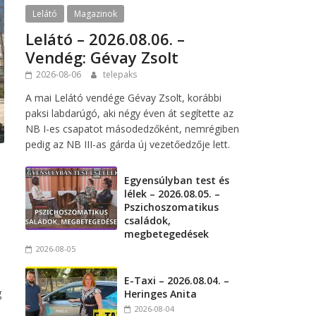
Lelátó
Magazinok
Lelátó – 2026.08.06. –
Vendég: Gévay Zsolt
2026-08-06
telepaks
A mai Lelátó vendége Gévay Zsolt, korábbi
paksi labdarúgó, aki négy éven át segítette az
NB I-es csapatot másodedzőként, nemrégiben
pedig az NB III-as gárda új vezetőedzője lett.
Egyensúlyban test és
lélek – 2026.08.05. –
Pszichoszomatikus
családok,
megbetegedések
2026-08-05
E-Taxi – 2026.08.04. –
g
Heringes Anita
2026-08-04