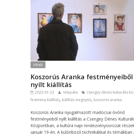
Hírek
Koszorús Aranka festményeiből
nyílt kiállítás
2023-01-23
telepaks
csengey dénes kulturális k
,
,
festmény kiállítás
kiállítás megnyitó
koszorús aranka
Koszorús Aranka nyugalmazott madocsai óvónő
festményeiből nyílt kiállítás a Csengey Dénes Kulturáli
Központban, a kultúra napi rendezvénysorozat része
január 19-én. A különböző technikákkal és témákban 