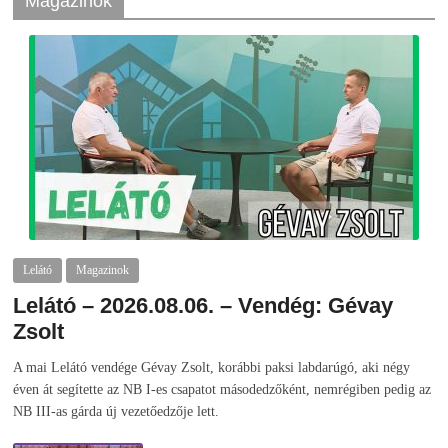
Magazinok
Lelátó
Magazinok
Lelátó – 2026.08.06. – Vendég: Gévay
Zsolt
2026-08-06
telepaks
A mai Lelátó vendége Gévay Zsolt, korábbi paksi labdarúgó, aki négy
éven át segítette az NB I-es csapatot másodedzőként, nemrégiben pedig az
NB III-as gárda új vezetőedzője lett.