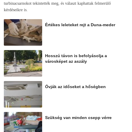
turbinacsarnokot tekintették meg, és választ kaphattak felmerülő
kérdéseikre is.
Értékes leleteket rejt a Duna-meder
2026-08-07
Hosszú távon is befolyásolja a
városképet az aszály
2026-08-07
Óvják az időseket a hőségben
2026-08-07
Szükség van minden csepp vérre
2026-08-07