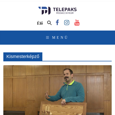
TelePaks
Médiacentrum
Élő
TelePaks
Kistérségi
Televízió
honlapja
Kismesterképző