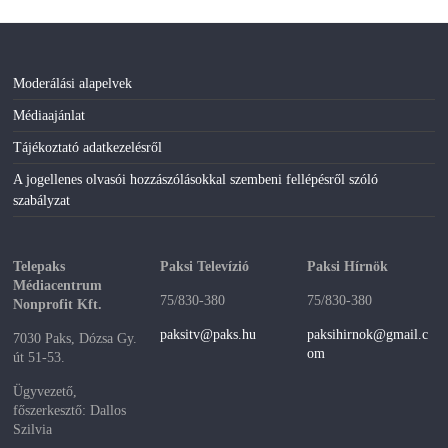
Moderálási alapelvek
Médiaajánlat
Tájékoztató adatkezelésről
A jogellenes olvasói hozzászólásokkal szembeni fellépésről szóló
szabályzat
Telepaks
Paksi Televízió
Paksi Hírnök
Médiacentrum
75/830-380
75/830-380
Nonprofit Kft.
paksitv@paks.hu
paksihirnok@gmail.c
7030 Paks, Dózsa Gy.
om
út 51-53.
Ügyvezető,
főszerkesztő: Dallos
Szilvia