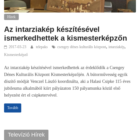
Hírek
Az intarziakép készítésével
ismerkedhettek a kismesterképzőn
,
,
2017-03-23
telepaks
csengey dénes kulturális központ
intarziakép
Kismesterképző
Az intarziakép készítésével ismerkedhettek az érdeklődők a Csengey
Dénes Kulturális Központ Kismesterképzőjén. A bútorművesség egyik
díszítő módját Venczel László koordinálta, aki a Halasi Csipke 115 éves
jubileuma alkalmából kiírt pályázaton 150 pályamunka közül első
helyezést ért el csipketervével.
Tovább
Televízió Hírek