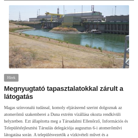
Hírek
Megnyugtató tapasztalatokkal zárult a
látogatás
2026-08-07
telepaks
Magas színvonalú tudással, komoly eljárásrend szerint dolgoznak az
atomerőmű szakemberei a Duna extrém vízállása okozta rendkívüli
helyzetben. Ezt állapította meg a Társadalmi Ellenőrző, Információs és
Településfejlesztési Társulás delegációja augusztus 6-i atomerőművi
látogatása során. A településvezetők a vízkivételi művet és a