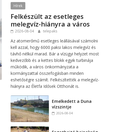
Hírek
Felkészült az esetleges
melegvíz-hiányra a város
2026-08-04
telepaks
Az atomerőmű esetleges leállásával számolni
kell azzal, hogy 6000 paksi lakos melegvíz és
távhő nélkül marad. Bár a vízügyi helyzet most
kedvezőbb és a kettes blokk egyik turbinája
működik, a város önkormányzata a
kormányzattal összefogásban minden
eshetőségre számít. Felkészítették a melegvíz-
hiányra az Életfa Idősek Otthonát is.
Emelkedett a Duna
vízszintje
2026-08-04