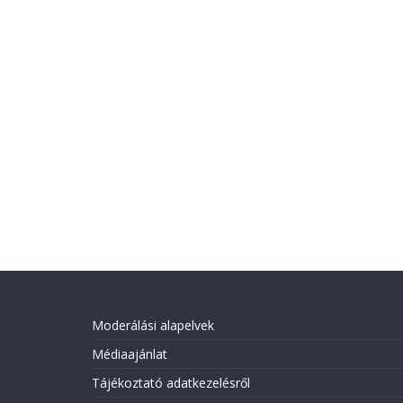
Moderálási alapelvek
Médiaajánlat
Tájékoztató adatkezelésről