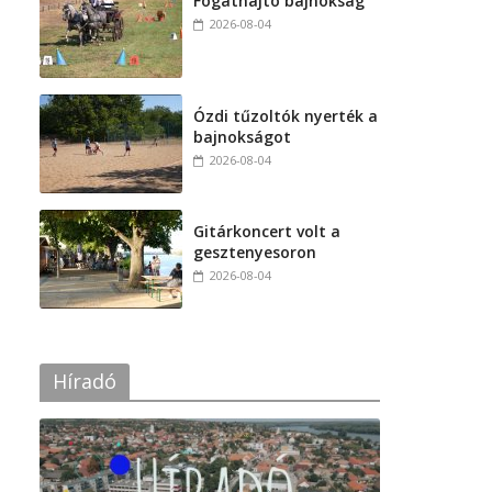
Fogathajtó bajnokság
2026-08-04
Ózdi tűzoltók nyerték a
bajnokságot
2026-08-04
Gitárkoncert volt a
gesztenyesoron
2026-08-04
Híradó