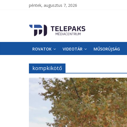
péntek, augusztus 7, 2026
TelePaks
Médiacentrum
ROVATOK
VIDEOTÁR
MŰSORÚJSÁG
TelePaks
Kistérségi
Televízió
kompkikötő
honlapja