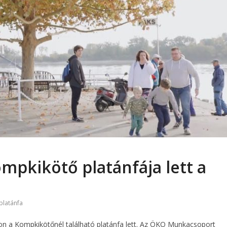
ompkikötő platánfája lett a
platánfa
on a Kompkikötőnél található platánfa lett. Az ÖKO Munkacsoport