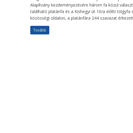
Alapítvány kezdeményezésére három fa közül választh
található platánfa és a Kishegyi út 10/a előtti tölgyfa 
közösségi oldalon, a platánfára 244 szavazat érkezett
Tovább