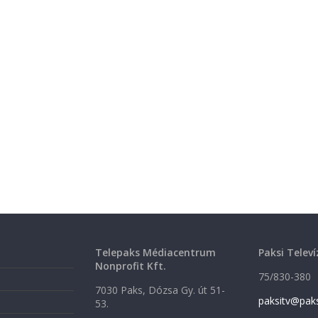
Telepaks Médiacentrum
Paksi Televí
Nonprofit Kft.
75/830-380
7030 Paks, Dózsa Gy. út 51-
paksitv@pak
53.