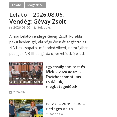
Lelátó
Magazinok
Lelátó – 2026.08.06. –
Vendég: Gévay Zsolt
2026-08-06
telepaks
A mai Lelátó vendége Gévay Zsolt, korábbi
paksi labdarúgó, aki négy éven át segítette az
NB I-es csapatot másodedzőként, nemrégiben
pedig az NB III-as gárda új vezetőedzője lett.
Egyensúlyban test és
lélek – 2026.08.05. –
Pszichoszomatikus
családok,
megbetegedések
2026-08-05
E-Taxi – 2026.08.04. –
Heringes Anita
2026-08-04