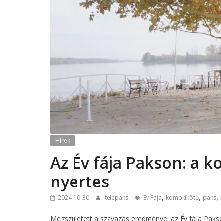
Hírek
Az Év fája Pakson: a k
nyertes
,
,
,
2024-10-30
telepaks
Év Fája
kompkikötő
paks
Megszületett a szavazás eredménye: az Év fája Paks