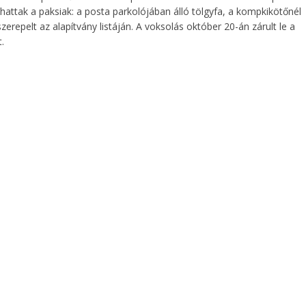
attak a paksiak: a posta parkolójában álló tölgyfa, a kompkikötőnél
szerepelt az alapítvány listáján. A voksolás október 20-án zárult le a
.