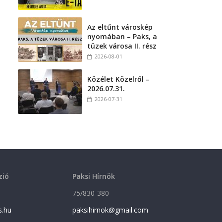
Az eltűnt városkép
nyomában – Paks, a
tüzek városa II. rész
2026-08-01
Közélet Közelről –
2026.07.31.
2026-07-31
zió
Paksi Hírnök
75/830-380
s.hu
paksihirnok@gmail.com