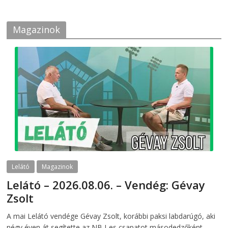
Magazinok
Lelátó
Magazinok
Lelátó – 2026.08.06. – Vendég: Gévay
Zsolt
2026-08-06
telepaks
A mai Lelátó vendége Gévay Zsolt, korábbi paksi labdarúgó, aki
négy éven át segítette az NB I-es csapatot másodedzőként,