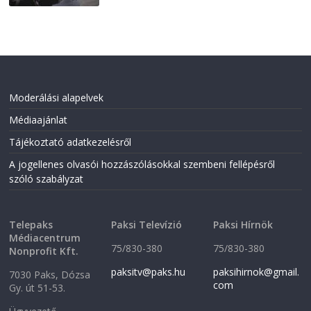
Moderálási alapelvek
Médiaajánlat
Tájékoztató adatkezelésről
A jogellenes olvasói hozzászólásokkal szembeni fellépésről
szóló szabályzat
Telepaks
Paksi Televízió
Paksi Hírnök
Médiacentrum
75/830-380
75/830-380
Nonprofit Kft.
paksitv@paks.hu
paksihirnok@gmail.
7030 Paks, Dózsa
com
Gy. út 51-53.