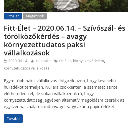
Fitt-Élet
Magazinok
Fitt-Élet – 2020.06.14. – Szívószál- és
törölközőkérdés – avagy
környezettudatos paksi
vállalkozások
,
,
2020-06-14
telepaks
fitt élet
környezetvédelem
környzetudatos vállalkozás
Egyre több paksi vállalkozás dolgozik azon, hogy kevesebb
hulladékot termeljen. Nullára csökkenteni a szemetet szinte
elérhetetlen cél, de sokan vállalkoznak rá, hogy
környezettudatoság jegyében alternatív megoldásra cserélik az
egyszer használatos műanyagot vagy akár a papírtörlőket.
Tovább