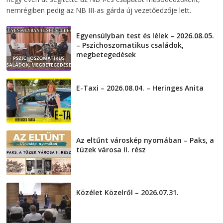
nemrégiben pedig az NB III-as gárda új vezetőedzője lett.
Egyensúlyban test és lélek – 2026.08.05.
– Pszichoszomatikus családok,
megbetegedések
2026-08-05
E-Taxi – 2026.08.04. – Heringes Anita
2026-08-04
Az eltűnt városkép nyomában – Paks, a
tüzek városa II. rész
2026-08-01
Közélet Közelről – 2026.07.31.
2026-07-31