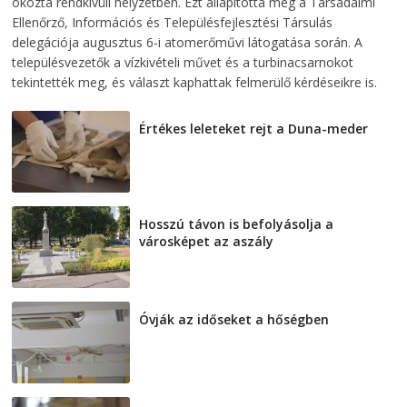
okozta rendkívüli helyzetben. Ezt állapította meg a Társadalmi
Ellenőrző, Információs és Településfejlesztési Társulás
delegációja augusztus 6-i atomerőművi látogatása során. A
településvezetők a vízkivételi művet és a turbinacsarnokot
tekintették meg, és választ kaphattak felmerülő kérdéseikre is.
Értékes leleteket rejt a Duna-meder
2026-08-07
Hosszú távon is befolyásolja a
városképet az aszály
2026-08-07
Óvják az időseket a hőségben
2026-08-07