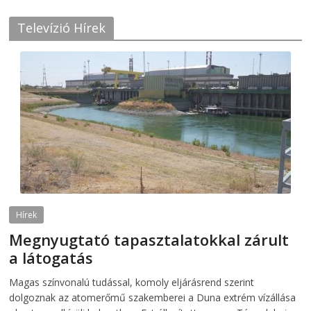
Televízió Hírek
Hírek
Megnyugtató tapasztalatokkal zárult
a látogatás
2026-08-07
telepaks
Magas színvonalú tudással, komoly eljárásrend szerint
dolgoznak az atomerőmű szakemberei a Duna extrém vízállása