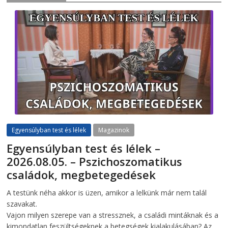
Egyensúlyban test és lélek
Magazinok
Egyensúlyban test és lélek –
2026.08.05. – Pszichoszomatikus
családok, megbetegedések
2026-08-05
telepaks
A testünk néha akkor is üzen, amikor a lelkünk már nem talál
szavakat.
Vajon milyen szerepe van a stressznek, a családi mintáknak és a
kimondatlan feszültségeknek a betegségek kialakulásában? Az