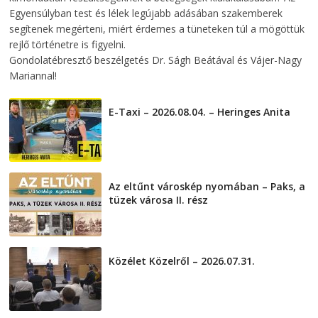
Egyensúlyban test és lélek legújabb adásában szakemberek
segítenek megérteni, miért érdemes a tüneteken túl a mögöttük
rejlő történetre is figyelni.
Gondolatébresztő beszélgetés Dr. Ságh Beátával és Vájer-Nagy
Mariannal!
E-Taxi – 2026.08.04. – Heringes Anita
2026-08-04
Az eltűnt városkép nyomában – Paks, a
tüzek városa II. rész
2026-08-01
Közélet Közelről – 2026.07.31.
2026-07-31