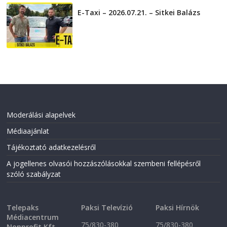
E-Taxi – 2026.07.21. – Sitkei Balázs
2026-07-21
Moderálási alapelvek
Médiaajánlat
Tájékoztató adatkezelésről
A jogellenes olvasói hozzászólásokkal szembeni fellépésről
szóló szabályzat
Telepaks
Paksi Televízió
Paksi Hírnök
Médiacentrum
75/830-380
75/830-380
Nonprofit Kft.