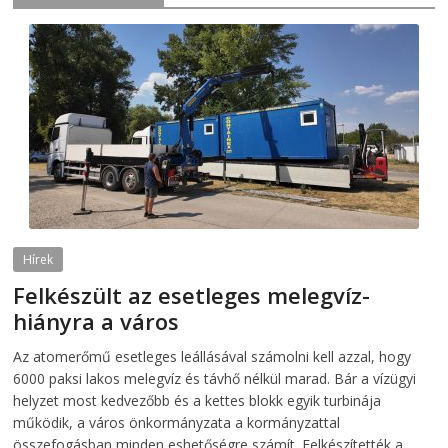
Hírek
Felkészült az esetleges melegvíz-
hiányra a város
2026-08-04
telepaks
Az atomerőmű esetleges leállásával számolni kell azzal, hogy
6000 paksi lakos melegvíz és távhő nélkül marad. Bár a vízügyi
helyzet most kedvezőbb és a kettes blokk egyik turbinája
működik, a város önkormányzata a kormányzattal
összefogásban minden eshetőségre számít. Felkészítették a