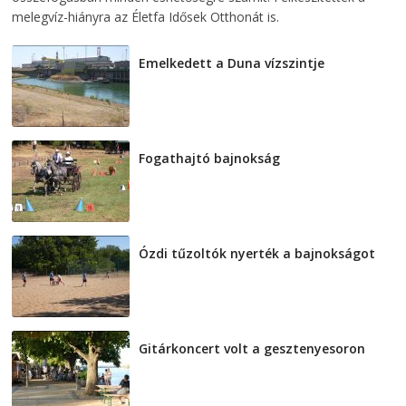
melegvíz-hiányra az Életfa Idősek Otthonát is.
Emelkedett a Duna vízszintje
2026-08-04
Fogathajtó bajnokság
2026-08-04
Ózdi tűzoltók nyerték a bajnokságot
2026-08-04
Gitárkoncert volt a gesztenyesoron
2026-08-04