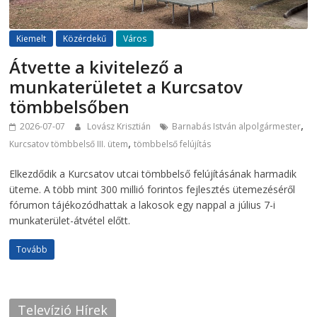
Kiemelt
Közérdekű
Város
Átvette a kivitelező a
munkaterületet a Kurcsatov
tömbbelsőben
,
2026-07-07
Lovász Krisztián
Barnabás István alpolgármester
,
Kurcsatov tömbbelső III. ütem
tömbbelső felújítás
Elkezdődik a Kurcsatov utcai tömbbelső felújításának harmadik
üteme. A több mint 300 millió forintos fejlesztés ütemezéséről
fórumon tájékozódhattak a lakosok egy nappal a július 7-i
munkaterület-átvétel előtt.
Tovább
Televízió Hírek