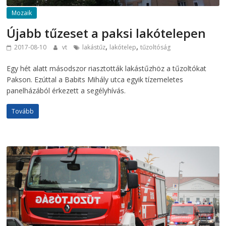
Mozaik
Újabb tűzeset a paksi lakótelepen
,
,
2017-08-10
vt
lakástűz
lakótelep
tűzoltóság
Egy hét alatt másodszor riasztották lakástűzhöz a tűzoltókat
Pakson. Ezúttal a Babits Mihály utca egyik tízemeletes
panelházából érkezett a segélyhívás.
Tovább