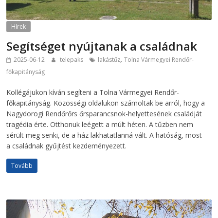
Hírek
Segítséget nyújtanak a családnak
,
2025-06-12
telepaks
lakástűz
Tolna Vármegyei Rendőr-
főkapitányság
Kollégájukon kíván segíteni a Tolna Vármegyei Rendőr-
főkapitányság. Közösségi oldalukon számoltak be arról, hogy a
Nagydorogi Rendőrőrs őrsparancsnok-helyettesének családját
tragédia érte. Otthonuk leégett a múlt héten. A tűzben nem
sérült meg senki, de a ház lakhatatlanná vált. A hatóság, most
a családnak gyűjtést kezdeményezett.
Tovább