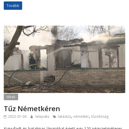
Tovább
Hírek
Tűz Németkéren
,
,
2022-01-04
telepaks
lakástűz
németkér
tűzoltóság
Kigyulladt és hatalmas lángokkal égett egy 120 négyzetméteres