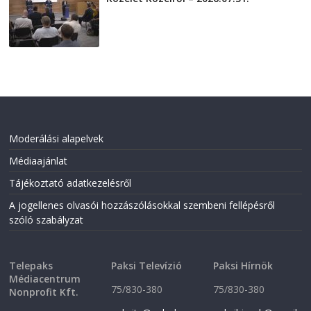
2026-07-31
Moderálási alapelvek
Médiaajánlat
Tájékoztató adatkezelésről
A jogellenes olvasói hozzászólásokkal szembeni fellépésről
szóló szabályzat
Telepaks
Paksi Televízió
Paksi Hírnök
Médiacentrum
75/830-380
75/830-380
Nonprofit Kft.