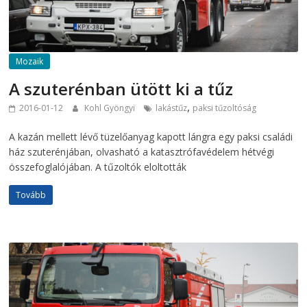
Mozaik
A szuterénban ütött ki a tűz
,
2016-01-12
Kohl Gyöngyi
lakástűz
paksi tűzoltóság
A kazán mellett lévő tüzelőanyag kapott lángra egy paksi családi
ház szuterénjában, olvasható a katasztrófavédelem hétvégi
összefoglalójában. A tűzoltók eloltották
Tovább