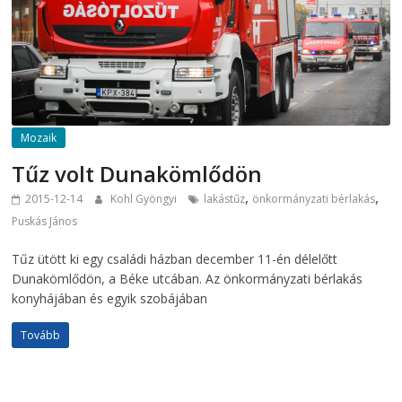
Mozaik
Tűz volt Dunakömlődön
,
,
2015-12-14
Kohl Gyöngyi
lakástűz
önkormányzati bérlakás
Puskás János
Tűz ütött ki egy családi házban december 11-én délelőtt
Dunakömlődön, a Béke utcában. Az önkormányzati bérlakás
konyhájában és egyik szobájában
Tovább