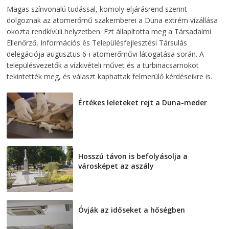
2026-08-07
telepaks
Magas színvonalú tudással, komoly eljárásrend szerint
dolgoznak az atomerőmű szakemberei a Duna extrém vízállása
okozta rendkívüli helyzetben. Ezt állapította meg a Társadalmi
Ellenőrző, Információs és Településfejlesztési Társulás
delegációja augusztus 6-i atomerőművi látogatása során. A
településvezetők a vízkivételi művet és a turbinacsarnokot
tekintették meg, és választ kaphattak felmerülő kérdéseikre is.
Értékes leleteket rejt a Duna-meder
2026-08-07
Hosszú távon is befolyásolja a
városképet az aszály
2026-08-07
Óvják az időseket a hőségben
2026-08-07