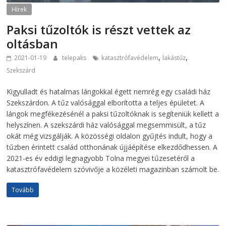
Hírek
Paksi tűzoltók is részt vettek az
oltásban
,
,
2021-01-19
telepaks
katasztrófavédelem
lakástűz
Szekszárd
Kigyulladt és hatalmas lángokkal égett nemrég egy családi ház
Szekszárdon. A tűz valósággal elborította a teljes épületet. A
lángok megfékezésénél a paksi tűzoltóknak is segíteniük kellett a
helyszínen. A szekszárdi ház valósággal megsemmisült, a tűz
okát még vizsgálják. A közösségi oldalon gyűjtés indult, hogy a
tűzben érintett család otthonának újjáépítése elkezdődhessen. A
2021-es év eddigi legnagyobb Tolna megyei tűzesetéről a
katasztrófavédelem szóvivője a közéleti magazinban számolt be.
Tovább