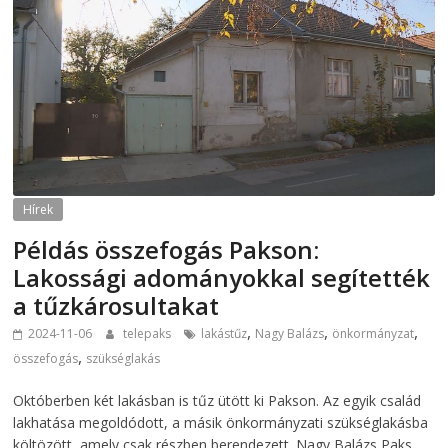
Hírek
Példás összefogás Pakson:
Lakossági adományokkal segítették
a tűzkárosultakat
,
,
,
2024-11-06
telepaks
lakástűz
Nagy Balázs
önkormányzat
,
összefogás
szükséglakás
Októberben két lakásban is tűz ütött ki Pakson. Az egyik család
lakhatása megoldódott, a másik önkormányzati szükséglakásba
költözött, amely csak részben berendezett. Nagy Balázs Paks