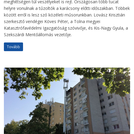
meghittségen túl veszélyeket is rejt. Országosan több tucat
helyre vonulnak a tűzoltók a karácsony előtti időszakban. Többek
között erről is lesz szó közéleti műsorunkban. Lovász Krisztián
szerkesztő vendégei Köves Péter, a Tolna megyei
Katasztrófavédelmi Igazgatóság szóvivője, és Kis-Nagy Gyula, a
Szekszárdi Mentőállomás vezetője.
Tovább