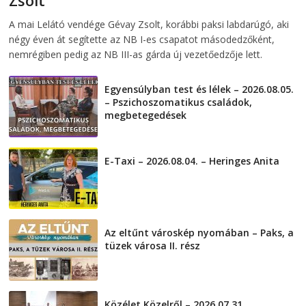
Zsolt
2026-08-06
telepaks
A mai Lelátó vendége Gévay Zsolt, korábbi paksi labdarúgó, aki
négy éven át segítette az NB I-es csapatot másodedzőként,
nemrégiben pedig az NB III-as gárda új vezetőedzője lett.
Egyensúlyban test és lélek – 2026.08.05.
– Pszichoszomatikus családok,
megbetegedések
2026-08-05
E-Taxi – 2026.08.04. – Heringes Anita
2026-08-04
Az eltűnt városkép nyomában – Paks, a
tüzek városa II. rész
2026-08-01
Közélet Közelről – 2026.07.31.