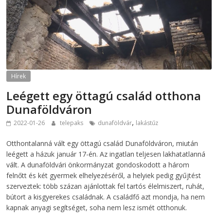
Hírek
Leégett egy öttagú család otthona
Dunaföldváron
,
2022-01-26
telepaks
dunaföldvár
lakástűz
Otthontalanná vált egy öttagú család Dunaföldváron, miután
leégett a házuk január 17-én. Az ingatlan teljesen lakhatatlanná
vált. A dunaföldvári önkormányzat gondoskodott a három
felnőtt és két gyermek elhelyezéséről, a helyiek pedig gyűjtést
szerveztek: több százan ajánlottak fel tartós élelmiszert, ruhát,
bútort a kisgyerekes családnak. A családfő azt mondja, ha nem
kapnak anyagi segítséget, soha nem lesz ismét otthonuk.