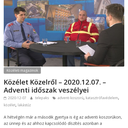
Közéleti magazinok
Közélet Közelről – 2020.12.07. –
Adventi időszak veszélyei
,
,
2020-12-07
telepaks
adventi koszorú
katasztrófavédelem
,
közélet
lakástűz
A hétvégén már a második gyertya is ég az adventi koszorúkon,
az ünnep és az ahhoz kapcsolódó díszítés azonban a