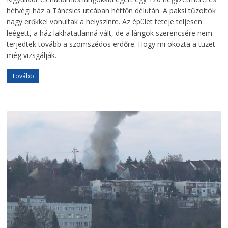
hétvégi ház a Táncsics utcában hétfőn délután. A paksi tűzoltók
nagy erőkkel vonultak a helyszínre. Az épület teteje teljesen
leégett, a ház lakhatatlanná vált, de a lángok szerencsére nem
terjedtek tovább a szomszédos erdőre. Hogy mi okozta a tüzet
még vizsgálják.
Tovább