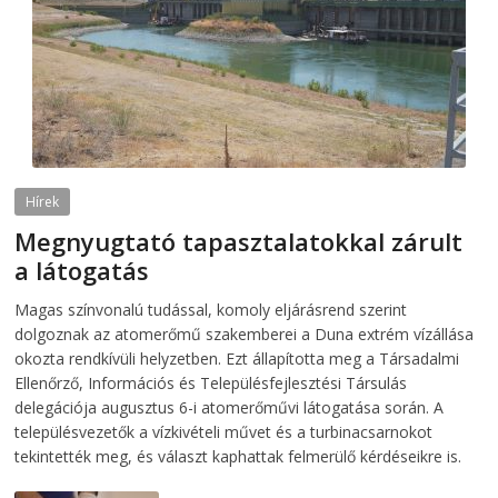
Hírek
Megnyugtató tapasztalatokkal zárult
a látogatás
2026-08-07
telepaks
Magas színvonalú tudással, komoly eljárásrend szerint
dolgoznak az atomerőmű szakemberei a Duna extrém vízállása
okozta rendkívüli helyzetben. Ezt állapította meg a Társadalmi
Ellenőrző, Információs és Településfejlesztési Társulás
delegációja augusztus 6-i atomerőművi látogatása során. A
településvezetők a vízkivételi művet és a turbinacsarnokot
tekintették meg, és választ kaphattak felmerülő kérdéseikre is.