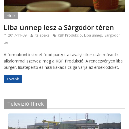
Hírek
Liba ünnep lesz a Sárgödör téren
,
,
2017-11-09
telepaks
KBP Produkció
Liba ünnep
Sárgödör
tér
A formabontó street food party-t a tavalyi siker után második
alkalommal szervezi meg a KBP Produkció. A rendezvényen liba
burger, libatepertő és házi kakaós csiga várja az érdeklődőket.
Tovább
Televízió Hírek