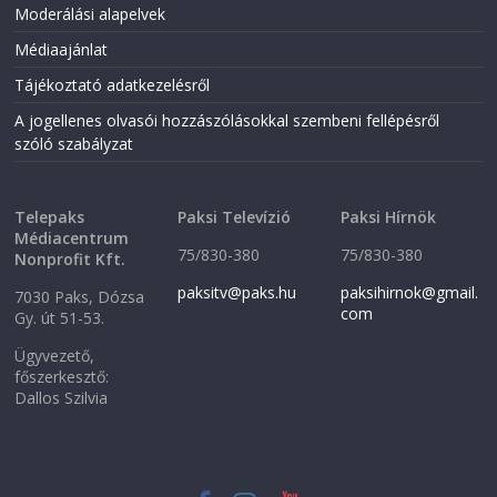
Moderálási alapelvek
Médiaajánlat
Tájékoztató adatkezelésről
A jogellenes olvasói hozzászólásokkal szembeni fellépésről
szóló szabályzat
Telepaks
Paksi Televízió
Paksi Hírnök
Médiacentrum
75/830-380
75/830-380
Nonprofit Kft.
paksitv@paks.hu
paksihirnok@gmail.
7030 Paks, Dózsa
com
Gy. út 51-53.
Ügyvezető,
főszerkesztő:
Dallos Szilvia