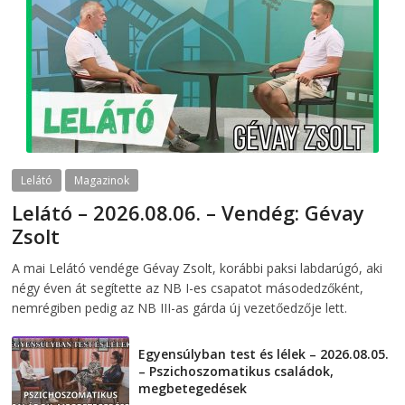
Lelátó
Magazinok
Lelátó – 2026.08.06. – Vendég: Gévay
Zsolt
2026-08-06
telepaks
A mai Lelátó vendége Gévay Zsolt, korábbi paksi labdarúgó, aki
négy éven át segítette az NB I-es csapatot másodedzőként,
nemrégiben pedig az NB III-as gárda új vezetőedzője lett.
Egyensúlyban test és lélek – 2026.08.05.
– Pszichoszomatikus családok,
megbetegedések