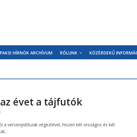
PAKSI HÍRNÖK ARCHÍVUM
RÓLUNK
KÖZÉRDEKŰ INFORMÁ
z évet a tájfutók
s
i a versenyidőszak végeztével, hiszen két országos és két
at,