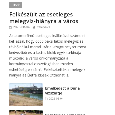
Hírek
Felkészült az esetleges
melegvíz-hiányra a város
2026-08-04
telepaks
Az atomerőmű esetleges leállásával számolni
kell azzal, hogy 6000 paksi lakos melegvíz és
távhő nélkül marad. Bár a vízügyi helyzet most
kedvezőbb és a kettes blokk egyik turbinája
működik, a város önkormányzata a
kormányzattal összefogásban minden
eshetőségre számít. Felkészítették a melegvíz-
hiányra az Életfa Idősek Otthonát is.
Emelkedett a Duna
vízszintje
2026-08-04