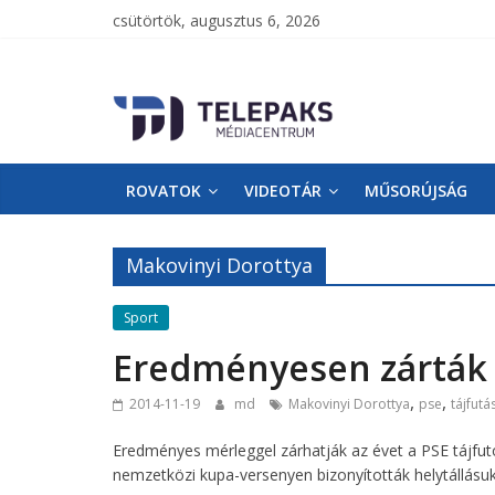
csütörtök, augusztus 6, 2026
TelePaks
Médiacentrum
ROVATOK
VIDEOTÁR
MŰSORÚJSÁG
TelePaks
Kistérségi
Televízió
Makovinyi Dorottya
honlapja
Sport
Eredményesen zárták a
,
,
2014-11-19
md
Makovinyi Dorottya
pse
tájfutá
Eredményes mérleggel zárhatják az évet a PSE tájfutó
nemzetközi kupa-versenyen bizonyították helytállásuk