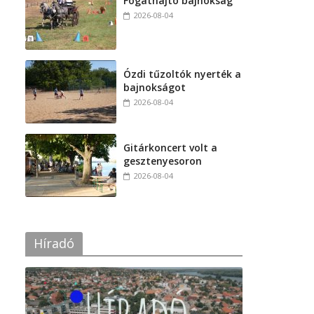
Fogathajtó bajnokság
2026-08-04
Ózdi tűzoltók nyerték a
bajnokságot
2026-08-04
Gitárkoncert volt a
gesztenyesoron
2026-08-04
Híradó