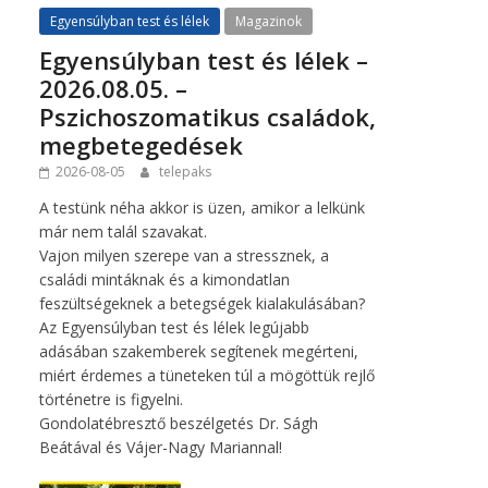
Egyensúlyban test és lélek
Magazinok
Egyensúlyban test és lélek –
2026.08.05. –
Pszichoszomatikus családok,
megbetegedések
2026-08-05
telepaks
A testünk néha akkor is üzen, amikor a lelkünk
már nem talál szavakat.
Vajon milyen szerepe van a stressznek, a
családi mintáknak és a kimondatlan
feszültségeknek a betegségek kialakulásában?
Az Egyensúlyban test és lélek legújabb
adásában szakemberek segítenek megérteni,
miért érdemes a tüneteken túl a mögöttük rejlő
történetre is figyelni.
Gondolatébresztő beszélgetés Dr. Ságh
Beátával és Vájer-Nagy Mariannal!