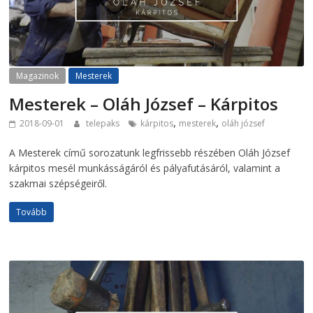
Magazinok
Mesterek
Mesterek – Oláh József – Kárpitos
,
,
2018-09-01
telepaks
kárpitos
mesterek
oláh józsef
A Mesterek című sorozatunk legfrissebb részében Oláh József
kárpitos mesél munkásságáról és pályafutásáról, valamint a
szakmai szépségeiről.
Tovább