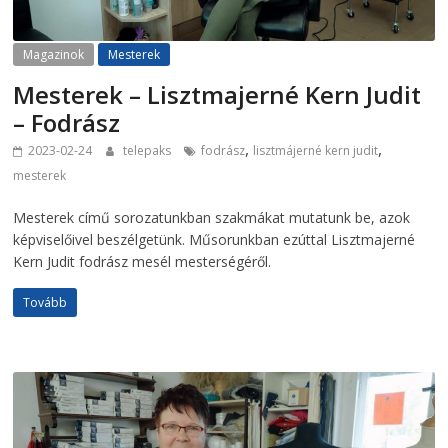
Magazinok
Mesterek
Mesterek – Lisztmajerné Kern Judit
– Fodrász
,
,
2023-02-24
telepaks
fodrász
lisztmájerné kern judit
mesterek
Mesterek című sorozatunkban szakmákat mutatunk be, azok
képviselőivel beszélgetünk. Műsorunkban ezúttal Lisztmajerné
Kern Judit fodrász mesél mesterségéről.
Tovább