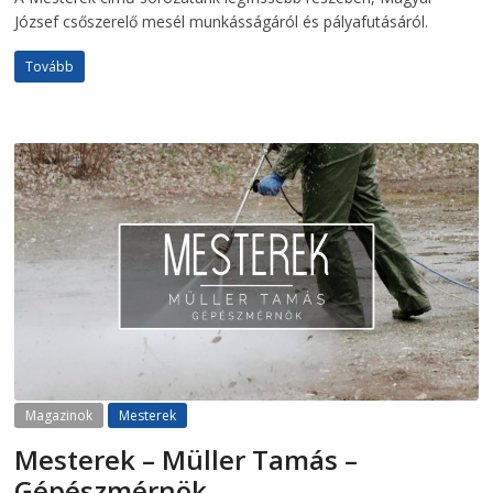
József csőszerelő mesél munkásságáról és pályafutásáról.
Tovább
Magazinok
Mesterek
Mesterek – Müller Tamás –
Gépészmérnök