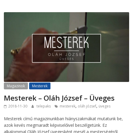
Magazinok
Mesterek
Mesterek – Oláh József – Üveges
,
,
2018-11-30
telepaks
mesterek
oláh józsef
üveges
Mesterek című magazinunkban hiányszakmákat mutatunk be,
azok kevés megmaradt képviselőivel beszélgetünk. Ez
alkalommal Oláh József üvegesként mesél a mesterségéről.