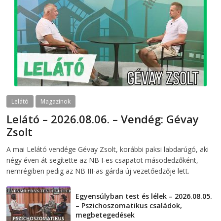
Lelátó
Magazinok
Lelátó – 2026.08.06. – Vendég: Gévay
Zsolt
2026-08-06
telepaks
A mai Lelátó vendége Gévay Zsolt, korábbi paksi labdarúgó, aki
négy éven át segítette az NB I-es csapatot másodedzőként,
nemrégiben pedig az NB III-as gárda új vezetőedzője lett.
Egyensúlyban test és lélek – 2026.08.05.
– Pszichoszomatikus családok,
megbetegedések