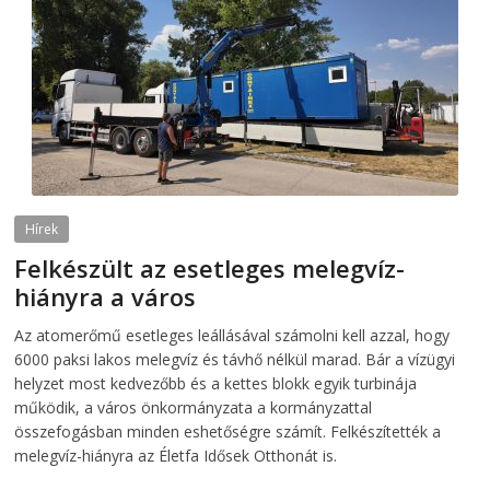
Hírek
Felkészült az esetleges melegvíz-
hiányra a város
2026-08-04
telepaks
Az atomerőmű esetleges leállásával számolni kell azzal, hogy
6000 paksi lakos melegvíz és távhő nélkül marad. Bár a vízügyi
helyzet most kedvezőbb és a kettes blokk egyik turbinája
működik, a város önkormányzata a kormányzattal
összefogásban minden eshetőségre számít. Felkészítették a
melegvíz-hiányra az Életfa Idősek Otthonát is.