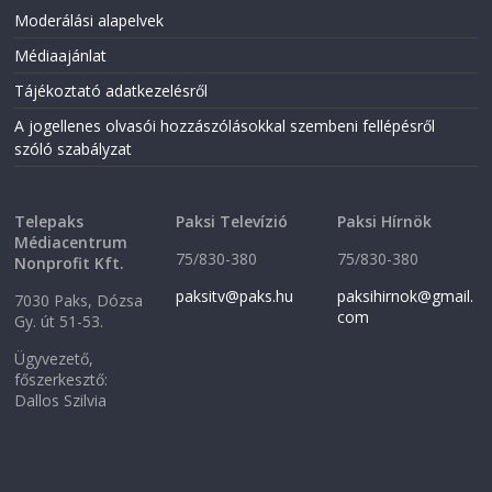
Moderálási alapelvek
Médiaajánlat
Tájékoztató adatkezelésről
A jogellenes olvasói hozzászólásokkal szembeni fellépésről
szóló szabályzat
Telepaks
Paksi Televízió
Paksi Hírnök
Médiacentrum
75/830-380
75/830-380
Nonprofit Kft.
paksitv@paks.hu
paksihirnok@gmail.
7030 Paks, Dózsa
com
Gy. út 51-53.
Ügyvezető,
főszerkesztő:
Dallos Szilvia