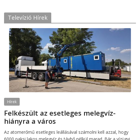
Televízió Hírek
Hírek
Felkészült az esetleges melegvíz-
hiányra a város
2026-08-04
telepaks
Az atomerőmű esetleges leállásával számolni kell azzal, hogy
6000 paksi lakos melegvíz és távhő nélkül marad. Bár a vízügyi