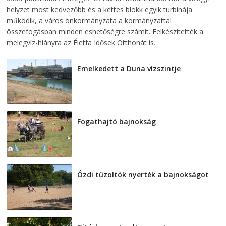
helyzet most kedvezőbb és a kettes blokk egyik turbinája
működik, a város önkormányzata a kormányzattal
összefogásban minden eshetőségre számít. Felkészítették a
melegvíz-hiányra az Életfa Idősek Otthonát is.
Emelkedett a Duna vízszintje
2026-08-04
Fogathajtó bajnokság
2026-08-04
Ózdi tűzoltók nyerték a bajnokságot
2026-08-04