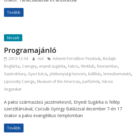
Tovább
Mozaik
Programajánló
,
2013-12-04
md
Adventi Forraltbor Fesztivál
Bodajki
,
,
,
,
,
,
Boglárka
Csengey
enyedi sugárka
Fabro
filmklub
füvesember
,
,
,
,
,
Gastroblues
Gyuri bácsi
jótékonysági koncert
kiállítás
lemezbemutató
,
,
,
Lipovszky Csenge
Museum of the Americas
parfümök
Városi
Vegyeskar
A paksi származású jazzénekesnő, Enyedi Sugárka is fellép
szerzőtársával, Csicsák György Balázzsal december 7-én 17
órakor a paksi evangélikus templomban
Tovább