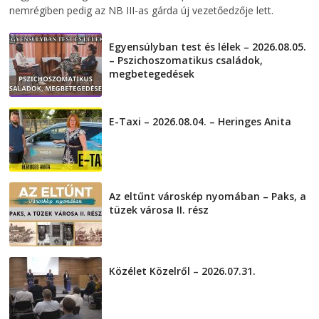
nemrégiben pedig az NB III-as gárda új vezetőedzője lett.
Egyensúlyban test és lélek – 2026.08.05.
– Pszichoszomatikus családok,
megbetegedések
2026-08-05
E-Taxi – 2026.08.04. – Heringes Anita
2026-08-04
Az eltűnt városkép nyomában – Paks, a
tüzek városa II. rész
2026-08-01
Közélet Közelről – 2026.07.31.
2026-07-31