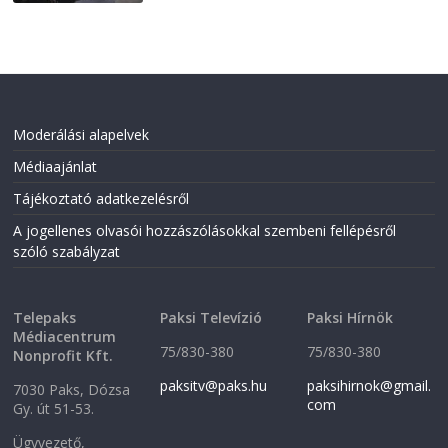
Moderálási alapelvek
Médiaajánlat
Tájékoztató adatkezelésről
A jogellenes olvasói hozzászólásokkal szembeni fellépésről
szóló szabályzat
Telepaks
Paksi Televízió
Paksi Hírnök
Médiacentrum
75/830-380
75/830-380
Nonprofit Kft.
paksitv@paks.hu
paksihirnok@gmail.
7030 Paks, Dózsa
com
Gy. út 51-53.
Ügyvezető,