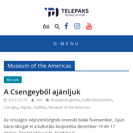
TelePaks
Médiacentrum
Élő
TelePaks
Kistérségi
Televízió
honlapja
Museum of the Americas
Mozaik
A Csengeyből ajánljuk
,
,
2013-12-10
md
Bodajki Boglárka
bükki füvesember
,
,
,
Csengey
képtár
kiállítás
Museum of the Americas
Az országos népszerűségnek örvendő bükki füvesember, Gyuri
bácsi látogat el a kulturális központba december 19-én 17
órakor. Tanácsadással és árusítással