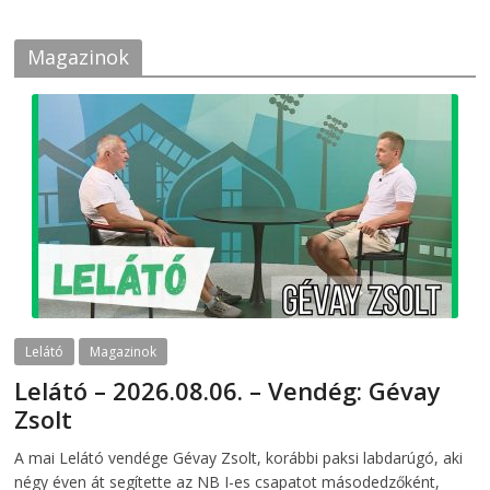
Magazinok
Lelátó
Magazinok
Lelátó – 2026.08.06. – Vendég: Gévay
Zsolt
2026-08-06
telepaks
A mai Lelátó vendége Gévay Zsolt, korábbi paksi labdarúgó, aki
négy éven át segítette az NB I-es csapatot másodedzőként,