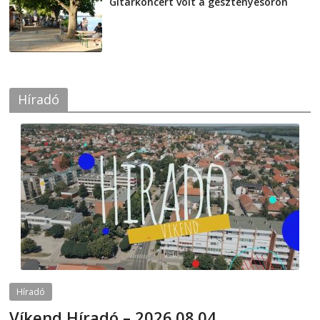
Gitárkoncert volt a gesztenyesoron
2026-08-04
Híradó
Híradó
Víkend Híradó – 2026.08.04.