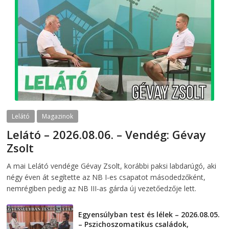
Lelátó
Magazinok
Lelátó – 2026.08.06. – Vendég: Gévay
Zsolt
2026-08-06
telepaks
A mai Lelátó vendége Gévay Zsolt, korábbi paksi labdarúgó, aki
négy éven át segítette az NB I-es csapatot másodedzőként,
nemrégiben pedig az NB III-as gárda új vezetőedzője lett.
Egyensúlyban test és lélek – 2026.08.05.
– Pszichoszomatikus családok,