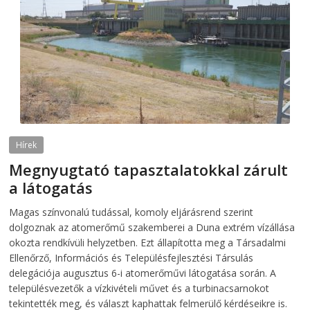
Hírek
Megnyugtató tapasztalatokkal zárult
a látogatás
2026-08-07
telepaks
Magas színvonalú tudással, komoly eljárásrend szerint
dolgoznak az atomerőmű szakemberei a Duna extrém vízállása
okozta rendkívüli helyzetben. Ezt állapította meg a Társadalmi
Ellenőrző, Információs és Településfejlesztési Társulás
delegációja augusztus 6-i atomerőművi látogatása során. A
településvezetők a vízkivételi művet és a turbinacsarnokot
tekintették meg, és választ kaphattak felmerülő kérdéseikre is.