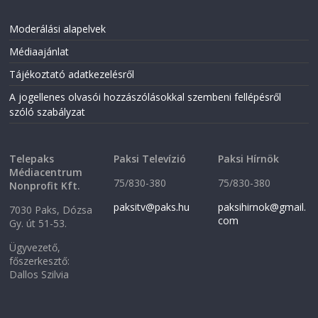
Moderálási alapelvek
Médiaajánlat
Tájékoztató adatkezelésről
A jogellenes olvasói hozzászólásokkal szembeni fellépésről
szóló szabályzat
Telepaks
Paksi Televízió
Paksi Hírnök
Médiacentrum
75/830-380
75/830-380
Nonprofit Kft.
paksitv@paks.hu
paksihirnok@gmail.
7030 Paks, Dózsa
com
Gy. út 51-53.
Ügyvezető,
főszerkesztő:
Dallos Szilvia