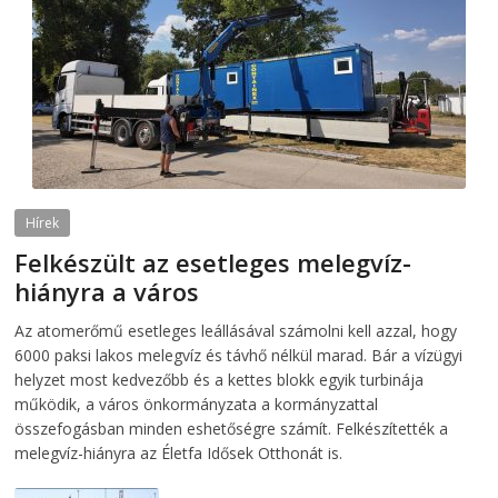
Hírek
Felkészült az esetleges melegvíz-
hiányra a város
2026-08-04
telepaks
Az atomerőmű esetleges leállásával számolni kell azzal, hogy
6000 paksi lakos melegvíz és távhő nélkül marad. Bár a vízügyi
helyzet most kedvezőbb és a kettes blokk egyik turbinája
működik, a város önkormányzata a kormányzattal
összefogásban minden eshetőségre számít. Felkészítették a
melegvíz-hiányra az Életfa Idősek Otthonát is.