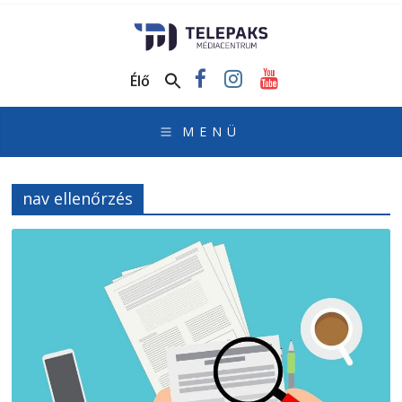
TelePaks
Médiacentrum
Élő
TelePaks
Kistérségi
Televízió
honlapja
nav ellenőrzés