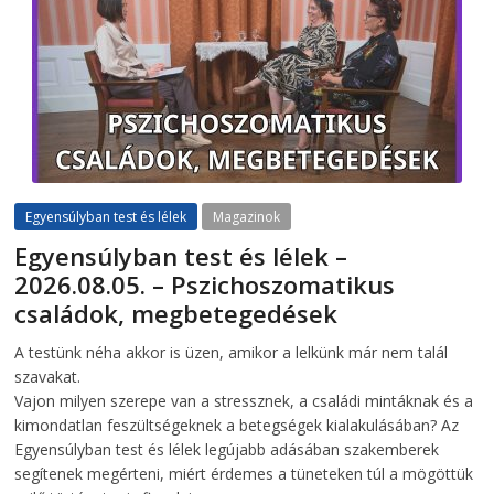
Egyensúlyban test és lélek
Magazinok
Egyensúlyban test és lélek –
2026.08.05. – Pszichoszomatikus
családok, megbetegedések
2026-08-05
telepaks
A testünk néha akkor is üzen, amikor a lelkünk már nem talál
szavakat.
Vajon milyen szerepe van a stressznek, a családi mintáknak és a
kimondatlan feszültségeknek a betegségek kialakulásában? Az
Egyensúlyban test és lélek legújabb adásában szakemberek
segítenek megérteni, miért érdemes a tüneteken túl a mögöttük