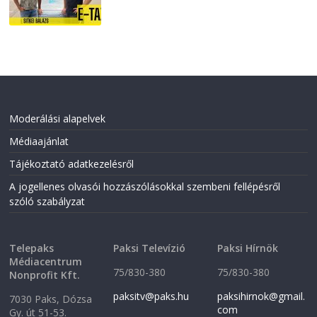
Moderálási alapelvek
Médiaajánlat
Tájékoztató adatkezelésről
A jogellenes olvasói hozzászólásokkal szembeni fellépésről
szóló szabályzat
Telepaks
Paksi Televízió
Paksi Hírnök
Médiacentrum
75/830-380
75/830-380
Nonprofit Kft.
paksitv@paks.hu
paksihirnok@gmail.
7030 Paks, Dózsa
com
Gy. út 51-53.