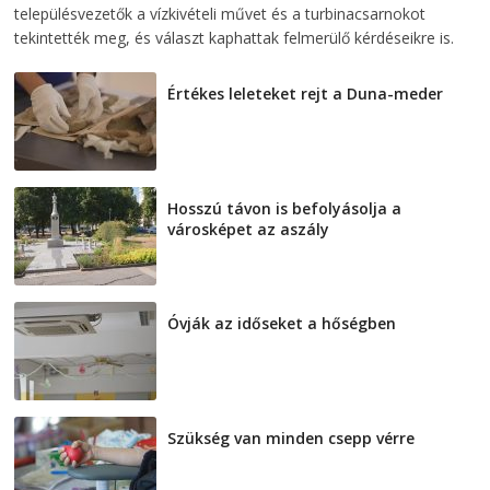
településvezetők a vízkivételi művet és a turbinacsarnokot
tekintették meg, és választ kaphattak felmerülő kérdéseikre is.
Értékes leleteket rejt a Duna-meder
2026-08-07
Hosszú távon is befolyásolja a
városképet az aszály
2026-08-07
Óvják az időseket a hőségben
2026-08-07
Szükség van minden csepp vérre
2026-08-07