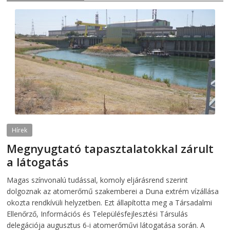
Hírek
Megnyugtató tapasztalatokkal zárult
a látogatás
2026-08-07
telepaks
Magas színvonalú tudással, komoly eljárásrend szerint
dolgoznak az atomerőmű szakemberei a Duna extrém vízállása
okozta rendkívüli helyzetben. Ezt állapította meg a Társadalmi
Ellenőrző, Információs és Településfejlesztési Társulás
delegációja augusztus 6-i atomerőművi látogatása során. A