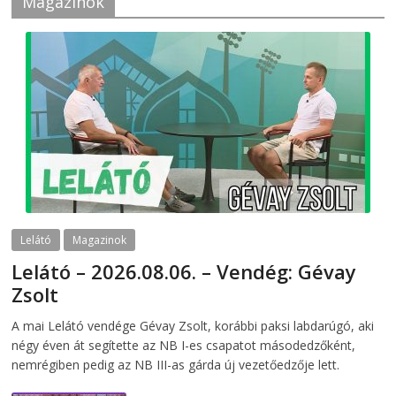
Magazinok
Lelátó
Magazinok
Lelátó – 2026.08.06. – Vendég: Gévay
Zsolt
2026-08-06
telepaks
A mai Lelátó vendége Gévay Zsolt, korábbi paksi labdarúgó, aki
négy éven át segítette az NB I-es csapatot másodedzőként,
nemrégiben pedig az NB III-as gárda új vezetőedzője lett.