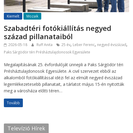
Kiemelt
Mozaik
Szabadtéri fotókiállítás negyed
század pillanataiból
,
,
,
2026-05-18
Ruff Anita
25 év
Leber Ferenc
negyed évszázad
Paks Sárgödör téri Présháztulajdonosok Egyesülete
Megalapításának 25. évfordulóját ünnepli a Paks Sárgödör téri
Présháztulajdonosok Egyesülete. A civil szervezet ebből az
alkalomból fotókiállítással idézi fel az elmúlt negyed évszázad
legemlékezetesebb pillanatait, a tárlatot május 15-én nyitották
meg a városháza előtti téren…
Tovább
Televízió Hírek