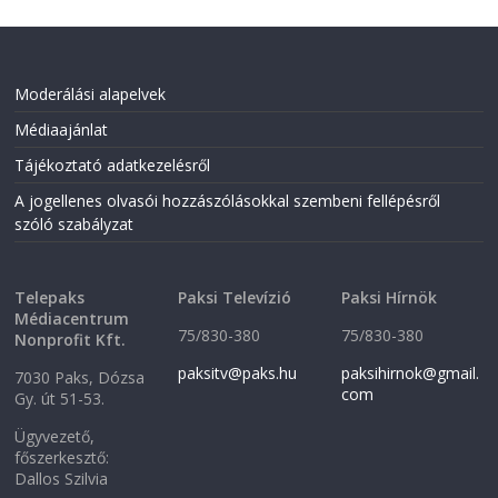
Moderálási alapelvek
Médiaajánlat
Tájékoztató adatkezelésről
A jogellenes olvasói hozzászólásokkal szembeni fellépésről
szóló szabályzat
Telepaks
Paksi Televízió
Paksi Hírnök
Médiacentrum
75/830-380
75/830-380
Nonprofit Kft.
paksitv@paks.hu
paksihirnok@gmail.
7030 Paks, Dózsa
com
Gy. út 51-53.
Ügyvezető,
főszerkesztő:
Dallos Szilvia