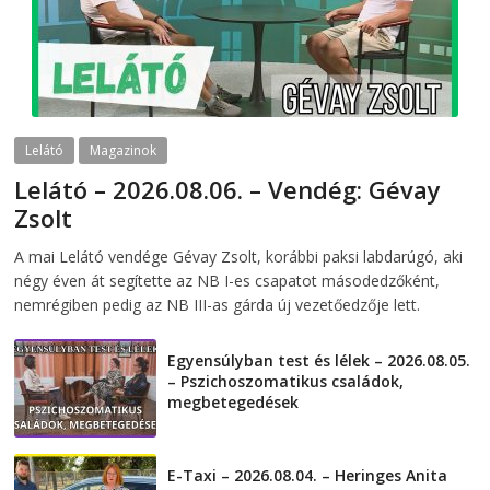
Lelátó
Magazinok
Lelátó – 2026.08.06. – Vendég: Gévay
Zsolt
2026-08-06
telepaks
A mai Lelátó vendége Gévay Zsolt, korábbi paksi labdarúgó, aki
négy éven át segítette az NB I-es csapatot másodedzőként,
nemrégiben pedig az NB III-as gárda új vezetőedzője lett.
Egyensúlyban test és lélek – 2026.08.05.
– Pszichoszomatikus családok,
megbetegedések
2026-08-05
E-Taxi – 2026.08.04. – Heringes Anita