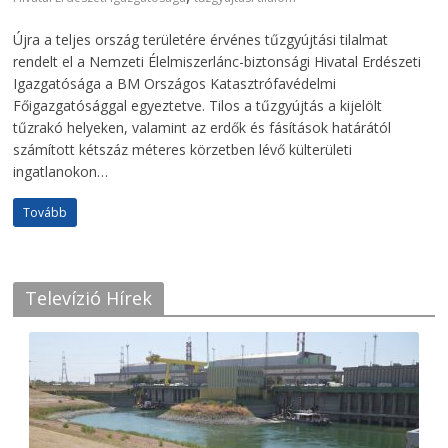
Újra a teljes ország területére érvénes tűzgyújtási tilalmat
rendelt el a Nemzeti Élelmiszerlánc-biztonsági Hivatal Erdészeti
Igazgatósága a BM Országos Katasztrófavédelmi
Főigazgatósággal egyeztetve. Tilos a tűzgyújtás a kijelölt
tűzrakó helyeken, valamint az erdők és fásítások határától
számított kétszáz méteres körzetben lévő külterületi
ingatlanokon…
Tovább
Televízió Hírek