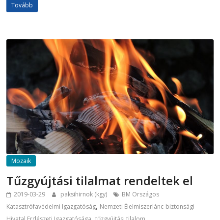
Tovább
Mozaik
Tűzgyújtási tilalmat rendeltek el
2019-03-29
paksihirnok (kgy)
BM Országos
,
Katasztrófavédelmi Igazgatóság
Nemzeti Élelmiszerlánc-biztonsági
,
Hivatal Erdészeti Igazgatósága
tűzgyújtási tilalom