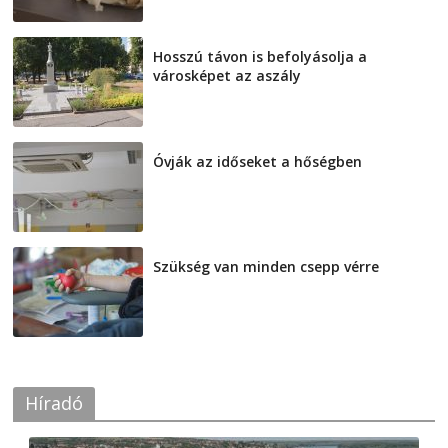
Hosszú távon is befolyásolja a
városképet az aszály
2026-08-07
Óvják az időseket a hőségben
2026-08-07
Szükség van minden csepp vérre
2026-08-07
Híradó