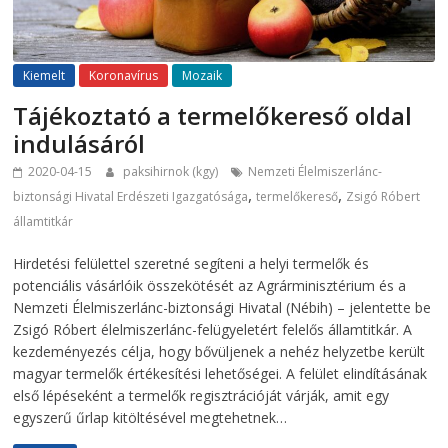
Kiemelt
Koronavírus
Mozaik
Tájékoztató a termelőkereső oldal
indulásáról
2020-04-15
paksihirnok (kgy)
Nemzeti Élelmiszerlánc-
,
,
biztonsági Hivatal Erdészeti Igazgatósága
termelőkereső
Zsigó Róbert
államtitkár
Hirdetési felülettel szeretné segíteni a helyi termelők és
potenciális vásárlóik összekötését az Agrárminisztérium és a
Nemzeti Élelmiszerlánc-biztonsági Hivatal (Nébih) – jelentette be
Zsigó Róbert élelmiszerlánc-felügyeletért felelős államtitkár. A
kezdeményezés célja, hogy bővüljenek a nehéz helyzetbe került
magyar termelők értékesítési lehetőségei. A felület elindításának
első lépéseként a termelők regisztrációját várják, amit egy
egyszerű űrlap kitöltésével megtehetnek…