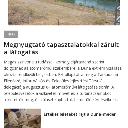
Hírek
Megnyugtató tapasztalatokkal zárult
a látogatás
2026-08-07
telepaks
Magas színvonalú tudással, komoly eljárásrend szerint
dolgoznak az atomerőmű szakemberei a Duna extrém vízállása
okozta rendkívüli helyzetben. Ezt állapította meg a Társadalmi
Ellenőrző, Információs és Településfejlesztési Társulás
delegációja augusztus 6-i atomerőművi látogatása során. A
településvezetők a vízkivételi művet és a turbinacsarnokot
tekintették meg, és választ kaphattak felmerülő kérdéseikre is.
Értékes leleteket rejt a Duna-meder
2026-08-07