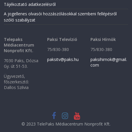
Tájékoztató adatkezelésről
A jogellenes olvasói hozzászólásokkal szembeni fellépésről
szóló szabályzat
Telepaks
Paksi Televízió
Paksi Hírnök
Médiacentrum
75/830-380
75/830-380
Nonprofit Kft.
paksitv@paks.hu
paksihirnok@gmail.
7030 Paks, Dózsa
com
Gy. út 51-53.
Ügyvezető,
főszerkesztő:
Dallos Szilvia
© 2023 TelePaks Médiacentrum Nonprofit Kft.