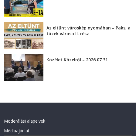
2026-08-04
Az eltűnt városkép nyomában – Paks, a
tüzek városa II. rész
2026-08-01
Közélet Közelről – 2026.07.31.
2026-07-31
Moderálási alapelvek
Médiaajánlat