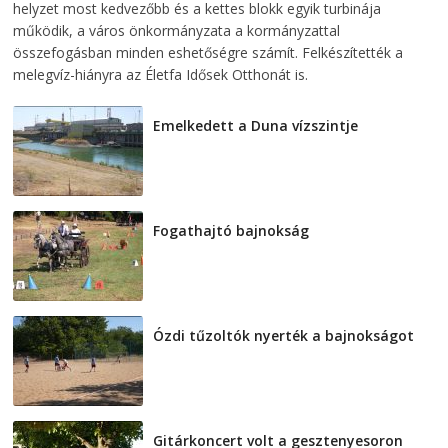
helyzet most kedvezőbb és a kettes blokk egyik turbinája
működik, a város önkormányzata a kormányzattal
összefogásban minden eshetőségre számít. Felkészítették a
melegvíz-hiányra az Életfa Idősek Otthonát is.
Emelkedett a Duna vízszintje
2026-08-04
Fogathajtó bajnokság
2026-08-04
Ózdi tűzoltók nyerték a bajnokságot
2026-08-04
Gitárkoncert volt a gesztenyesoron