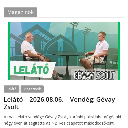
Magazinok
Lelátó
Magazinok
Lelátó – 2026.08.06. – Vendég: Gévay
Zsolt
2026-08-06
telepaks
A mai Lelátó vendége Gévay Zsolt, korábbi paksi labdarúgó, aki
négy éven át segítette az NB I-es csapatot másodedzőként,