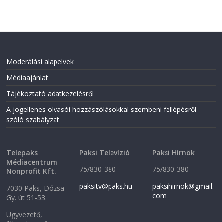
Moderálási alapelvek
Médiaajánlat
Tájékoztató adatkezelésről
A jogellenes olvasói hozzászólásokkal szembeni fellépésről
szóló szabályzat
Telepaks
Paksi Televízió
Paksi Hírnök
Médiacentrum
75/830-380
75/830-380
Nonprofit Kft.
paksitv@paks.hu
paksihirnok@gmail.
7030 Paks, Dózsa
com
Gy. út 51-53.
Ügyvezető,