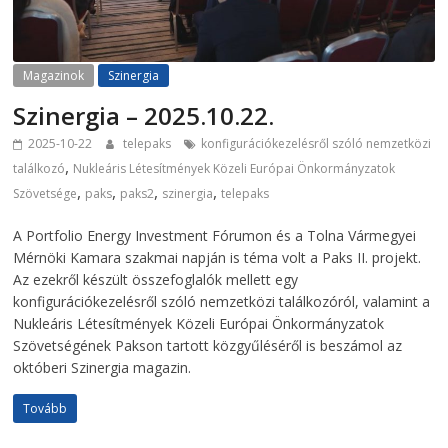
Magazinok
Szinergia
Szinergia – 2025.10.22.
2025-10-22
telepaks
konfigurációkezelésről szóló nemzetközi
,
találkozó
Nukleáris Létesítmények Közeli Európai Önkormányzatok
,
,
,
,
Szövetsége
paks
paks2
szinergia
telepaks
A Portfolio Energy Investment Fórumon és a Tolna Vármegyei
Mérnöki Kamara szakmai napján is téma volt a Paks II. projekt.
Az ezekről készült összefoglalók mellett egy
konfigurációkezelésről szóló nemzetközi találkozóról, valamint a
Nukleáris Létesítmények Közeli Európai Önkormányzatok
Szövetségének Pakson tartott közgyűléséről is beszámol az
októberi Szinergia magazin.
Tovább