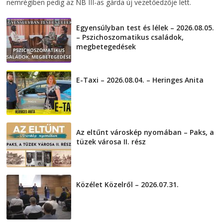
nemrégiben pedig az NB III-as gárda új vezetőedzője lett.
Egyensúlyban test és lélek – 2026.08.05.
– Pszichoszomatikus családok,
megbetegedések
2026-08-05
E-Taxi – 2026.08.04. – Heringes Anita
2026-08-04
Az eltűnt városkép nyomában – Paks, a
tüzek városa II. rész
2026-08-01
Közélet Közelről – 2026.07.31.
2026-07-31