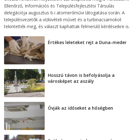
Ellenőrző, Információs és Településfejlesztési Társulás
delegációja augusztus 6-i atomerőművi látogatása során. A
településvezetők a vízkivételi művet és a turbinacsarnokot
tekintették meg, és választ kaphattak felmerülő kérdéseikre is.
Értékes leleteket rejt a Duna-meder
2026-08-07
Hosszú távon is befolyásolja a
városképet az aszály
2026-08-07
Óvják az időseket a hőségben
2026-08-07