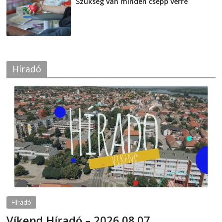
Szükség van minden csepp vérre
2026-08-07
Híradó
Híradó
Víkend Híradó – 2026.08.07.