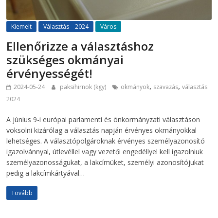
Kiemelt
Választás – 2024
Város
Ellenőrizze a választáshoz
szükséges okmányai
érvényességét!
,
,
2024-05-24
paksihirnok (kgy)
okmányok
szavazás
választás
2024
A június 9-i európai parlamenti és önkormányzati választáson
voksolni kizárólag a választás napján érvényes okmányokkal
lehetséges. A választópolgároknak érvényes személyazonosító
igazolvánnyal, útlevéllel vagy vezetői engedéllyel kell igazolniuk
személyazonosságukat, a lakcímüket, személyi azonosítójukat
pedig a lakcímkártyával…
Tovább