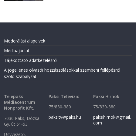
Moderálási alapelvek
Médiaajánlat
Tájékoztató adatkezelésről
A jogellenes olvasói hozzászólásokkal szembeni fellépésről
szóló szabályzat
Telepaks
Paksi Televízió
Paksi Hírnök
Médiacentrum
75/830-380
75/830-380
Nonprofit Kft.
paksitv@paks.hu
paksihirnok@gmail.
7030 Paks, Dózsa
com
Gy. út 51-53.
Ügyvezető,