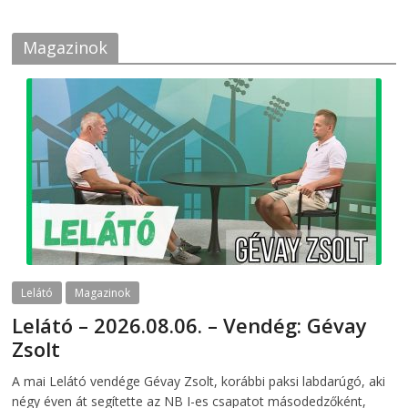
Magazinok
Lelátó
Magazinok
Lelátó – 2026.08.06. – Vendég: Gévay
Zsolt
2026-08-06
telepaks
A mai Lelátó vendége Gévay Zsolt, korábbi paksi labdarúgó, aki
négy éven át segítette az NB I-es csapatot másodedzőként,