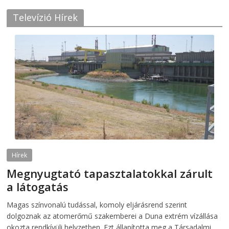
Televízió Hírek
Hírek
Megnyugtató tapasztalatokkal zárult
a látogatás
2026-08-07
telepaks
Magas színvonalú tudással, komoly eljárásrend szerint
dolgoznak az atomerőmű szakemberei a Duna extrém vízállása
okozta rendkívüli helyzetben. Ezt állapította meg a Társadalmi