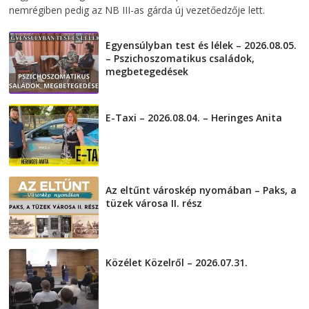
nemrégiben pedig az NB III-as gárda új vezetőedzője lett.
Egyensúlyban test és lélek – 2026.08.05.
– Pszichoszomatikus családok,
megbetegedések
2026-08-05
E-Taxi – 2026.08.04. – Heringes Anita
2026-08-04
Az eltűnt városkép nyomában – Paks, a
tüzek városa II. rész
2026-08-01
Közélet Közelről – 2026.07.31.
2026-07-31