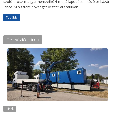
szóló orosz-magyar nemzetközi megállapodást – közölte Lázár
János Miniszterelnökséget vezető államtitkár
Tovább
Televízió Hírek
Hírek