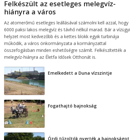
Felkészült az esetleges melegvíz-
hiányra a város
2026-08-04
telepaks
Az atomerőmű esetleges leállásával számolni kell azzal, hogy
6000 paksi lakos melegvíz és távhő nélkül marad. Bár a vízügyi
helyzet most kedvezőbb és a kettes blokk egyik turbinája
működik, a város önkormányzata a kormányzattal
összefogásban minden eshetőségre számít. Felkészítették a
melegvíz-hiányra az Életfa Idősek Otthonát is.
Emelkedett a Duna vízszintje
2026-08-04
Fogathajtó bajnokság
2026-08-04
Ózdi tűzoltók nyerték a bajnokságot