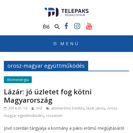
TelePaks
Médiacentrum
Élő
TelePaks
Kistérségi
Televízió
honlapja
orosz-magyar együttműködés
Atomenergia
Lázár: jó üzletet fog kötni
Magyarország
,
,
2014-01-16
md
atomerőmű bővítés
lázár jános
orosz-
,
magyar együttműködés
roszatom
Jövő szerdán tárgyalja a kormány a paksi erőmű megújításáról