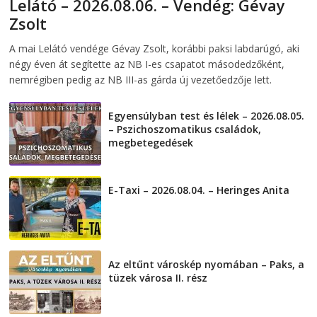
Lelátó – 2026.08.06. – Vendég: Gévay
Zsolt
2026-08-06
telepaks
A mai Lelátó vendége Gévay Zsolt, korábbi paksi labdarúgó, aki
négy éven át segítette az NB I-es csapatot másodedzőként,
nemrégiben pedig az NB III-as gárda új vezetőedzője lett.
Egyensúlyban test és lélek – 2026.08.05.
– Pszichoszomatikus családok,
megbetegedések
2026-08-05
E-Taxi – 2026.08.04. – Heringes Anita
2026-08-04
Az eltűnt városkép nyomában – Paks, a
tüzek városa II. rész
2026-08-01