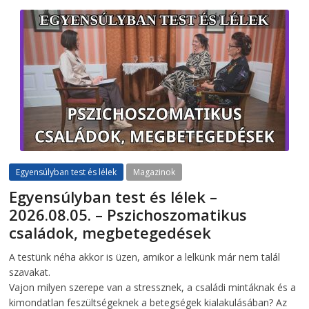
Egyensúlyban test és lélek
Magazinok
Egyensúlyban test és lélek –
2026.08.05. – Pszichoszomatikus
családok, megbetegedések
2026-08-05
telepaks
A testünk néha akkor is üzen, amikor a lelkünk már nem talál
szavakat.
Vajon milyen szerepe van a stressznek, a családi mintáknak és a
kimondatlan feszültségeknek a betegségek kialakulásában? Az