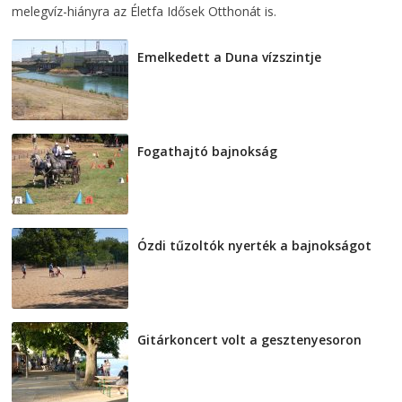
melegvíz-hiányra az Életfa Idősek Otthonát is.
Emelkedett a Duna vízszintje
2026-08-04
Fogathajtó bajnokság
2026-08-04
Ózdi tűzoltók nyerték a bajnokságot
2026-08-04
Gitárkoncert volt a gesztenyesoron
2026-08-04