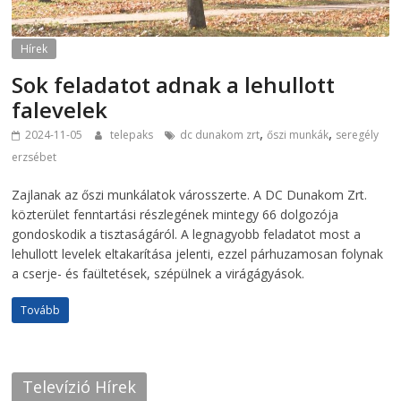
Hírek
Sok feladatot adnak a lehullott
falevelek
,
,
2024-11-05
telepaks
dc dunakom zrt
őszi munkák
seregély
erzsébet
Zajlanak az őszi munkálatok városszerte. A DC Dunakom Zrt.
közterület fenntartási részlegének mintegy 66 dolgozója
gondoskodik a tisztaságáról. A legnagyobb feladatot most a
lehullott levelek eltakarítása jelenti, ezzel párhuzamosan folynak
a cserje- és faültetések, szépülnek a virágágyások.
Tovább
Televízió Hírek