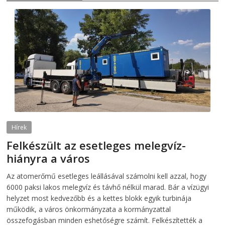
Hírek
Felkészült az esetleges melegvíz-
hiányra a város
2026-08-04
telepaks
Az atomerőmű esetleges leállásával számolni kell azzal, hogy
6000 paksi lakos melegvíz és távhő nélkül marad. Bár a vízügyi
helyzet most kedvezőbb és a kettes blokk egyik turbinája
működik, a város önkormányzata a kormányzattal
összefogásban minden eshetőségre számít. Felkészítették a