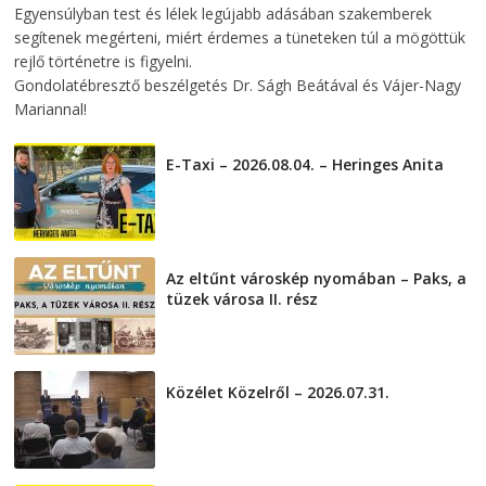
Egyensúlyban test és lélek legújabb adásában szakemberek
segítenek megérteni, miért érdemes a tüneteken túl a mögöttük
rejlő történetre is figyelni.
Gondolatébresztő beszélgetés Dr. Ságh Beátával és Vájer-Nagy
Mariannal!
E-Taxi – 2026.08.04. – Heringes Anita
2026-08-04
Az eltűnt városkép nyomában – Paks, a
tüzek városa II. rész
2026-08-01
Közélet Közelről – 2026.07.31.
2026-07-31