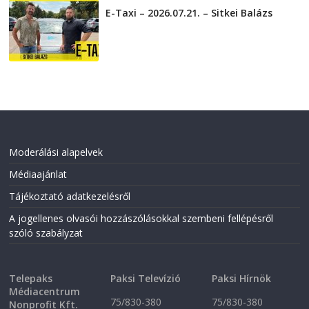
E-Taxi – 2026.07.21. – Sitkei Balázs
2026-07-21
Moderálási alapelvek
Médiaajánlat
Tájékoztató adatkezelésről
A jogellenes olvasói hozzászólásokkal szembeni fellépésről
szóló szabályzat
Telepaks
Paksi Televízió
Paksi Hírnök
Médiacentrum
75/830-380
75/830-380
Nonprofit Kft.