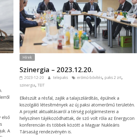
Hírek
Szinergia – 2023.12.20.
,
,
2023-12-20
telepaks
erőmű-bővítés
paks 2 zrt
,
szinergia
TEIT
n.
erről
Elkészült a résfal, zajlik a talajszilárdítás, épülnek a
kiszolgáló létesítmények az új paksi atomerőmű területén.
A projekt aktualitásairól a térség polgármesterei a
 első
helyszínen tájékozódhattak, de szó volt róla az Energycon
ás
konferencián és többek között a Magyar Nukleáris
uk. A
Társaság rendezvényén is.