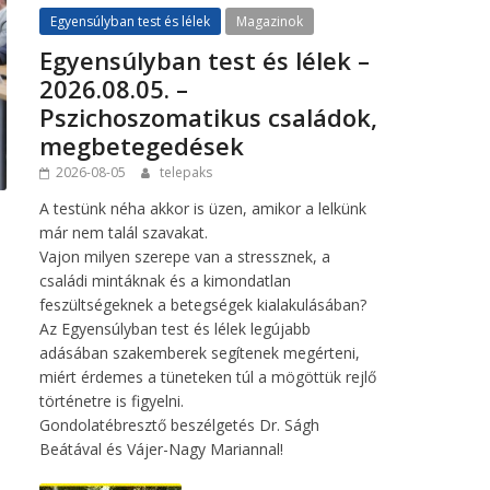
Egyensúlyban test és lélek
Magazinok
Egyensúlyban test és lélek –
2026.08.05. –
Pszichoszomatikus családok,
megbetegedések
2026-08-05
telepaks
A testünk néha akkor is üzen, amikor a lelkünk
már nem talál szavakat.
Vajon milyen szerepe van a stressznek, a
családi mintáknak és a kimondatlan
feszültségeknek a betegségek kialakulásában?
Az Egyensúlyban test és lélek legújabb
adásában szakemberek segítenek megérteni,
miért érdemes a tüneteken túl a mögöttük rejlő
történetre is figyelni.
Gondolatébresztő beszélgetés Dr. Ságh
Beátával és Vájer-Nagy Mariannal!