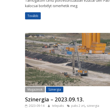
Támogatom című portrésorozatban ezúttal Geri Patr
kalocsai borbélyt ismerhetik meg.
Tovább
Magazinok
Szinergia
Szinergia – 2023.09.13.
,
2023-09-14
telepaks
paks 2 zrt
szinergia