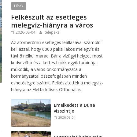
Hírek
Felkészült az esetleges
melegvíz-hiányra a város
2026-08-04
telepaks
Az atomerőmű esetleges leállásával számolni
kell azzal, hogy 6000 paksi lakos melegvíz és
távhő nélkül marad. Bár a vízügyi helyzet most
kedvezőbb és a kettes blokk egyik turbinája
működik, a város önkormányzata a
kormányzattal összefogásban minden
eshetőségre számít. Felkészítették a melegvíz-
hiányra az Életfa Idősek Otthonát is.
Emelkedett a Duna
vízszintje
2026-08-04
t