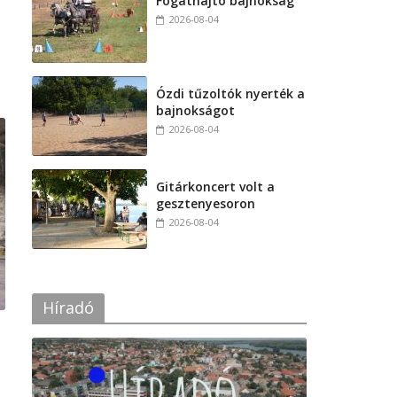
Fogathajtó bajnokság
2026-08-04
Ózdi tűzoltók nyerték a
bajnokságot
2026-08-04
Gitárkoncert volt a
gesztenyesoron
2026-08-04
Híradó