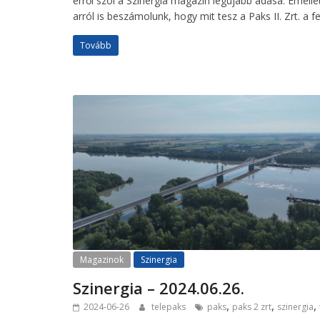
erről szól a Szinergia magazin legújabb adása. Emelle
arról is beszámolunk, hogy mit tesz a Paks II. Zrt. a
Tovább
Magazinok
Szinergia
Szinergia – 2024.06.26.
,
,
,
2024-06-26
telepaks
paks
paks 2 zrt
szinergia