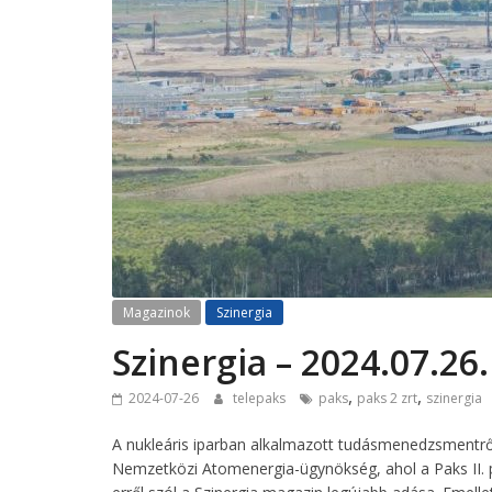
Magazinok
Szinergia
Szinergia – 2024.07.26.
,
,
2024-07-26
telepaks
paks
paks 2 zrt
szinergia
A nukleáris iparban alkalmazott tudásmenedzsmentről
Nemzetközi Atomenergia-ügynökség, ahol a Paks II. 