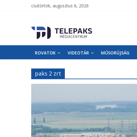
csütörtök, augusztus 6, 2026
TelePaks
Médiacentrum
ROVATOK
VIDEOTÁR
MŰSORÚJSÁG
TelePaks
Kistérségi
Televízió
paks 2 zrt
honlapja