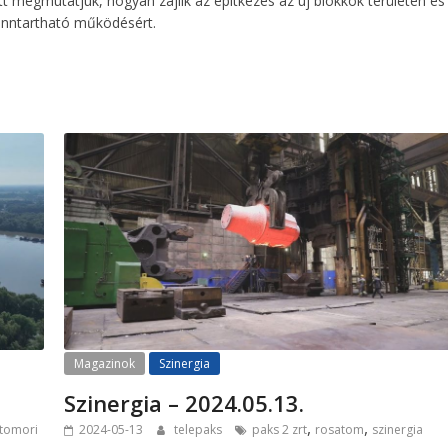
tt megmutatjuk, hogyan zajlik az építkezés az új blokkok területén és
 fenntartható működésért.
Magazinok
Szinergia
Szinergia – 2024.05.13.
,
,
tomori
2024-05-13
telepaks
paks 2 zrt
rosatom
szinergia