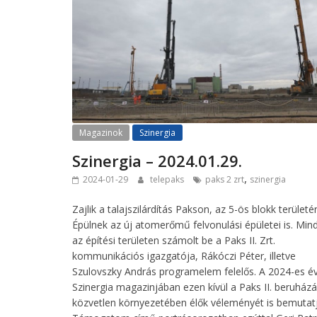
Magazinok
Szinergia
Szinergia – 2024.01.29.
,
2024-01-29
telepaks
paks 2 zrt
szinergia
Zajlik a talajszilárdítás Pakson, az 5-ös blokk területé
Épülnek az új atomerőmű felvonulási épületei is. Mind
az építési területen számolt be a Paks II. Zrt.
kommunikációs igazgatója, Rákóczi Péter, illetve
Szulovszky András programelem felelős. A 2024-es év
Szinergia magazinjában ezen kívül a Paks II. beruház
közvetlen környezetében élők véleményét is bemutatj