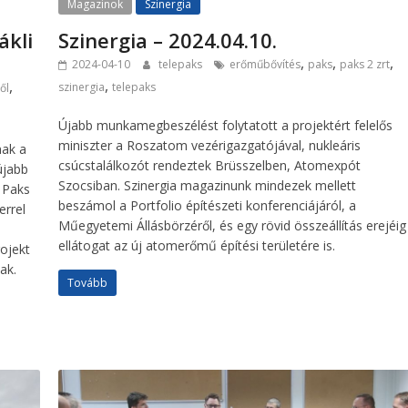
Magazinok
Szinergia
ákli
Szinergia – 2024.04.10.
,
,
,
2024-04-10
telepaks
erőműbővítés
paks
paks 2 zrt
,
,
szinergia
telepaks
ől
Újabb munkamegbeszélést folytatott a projektért felelős
miniszter a Roszatom vezérigazgatójával, nukleáris
nak a
csúcstalálkozót rendeztek Brüsszelben, Atomexpót
újabb
Szocsiban. Szinergia magazinunk mindezek mellett
 Paks
beszámol a Portfolio építészeti konferenciájáról, a
errel
Műegyetemi Állásbörzéről, és egy rövid összeállítás erejéig
ellátogat az új atomerőmű építési területére is.
ojekt
ak.
Tovább