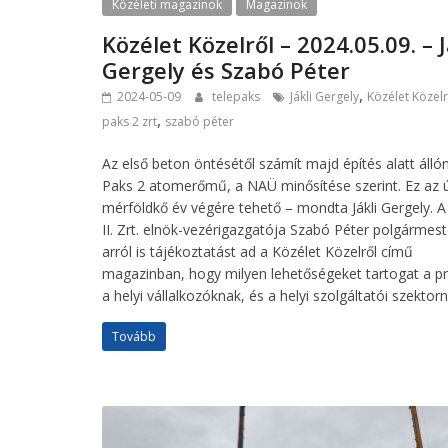
Közéleti magazinok
Magazinok
Közélet Közelről – 2024.05.09. – J
Gergely és Szabó Péter
,
2024-05-09
telepaks
Jákli Gergely
Közélet Közelr
,
paks 2 zrt
szabó péter
Az első beton öntésétől számít majd építés alatt álló
Paks 2 atomerőmű, a NAÜ minősítése szerint. Ez az 
mérföldkő év végére tehető – mondta Jákli Gergely. A
II. Zrt. elnök-vezérigazgatója Szabó Péter polgármest
arról is tájékoztatást ad a Közélet Közelről című
magazinban, hogy milyen lehetőségeket tartogat a pr
a helyi vállalkozóknak, és a helyi szolgáltatói szektorn
Tovább