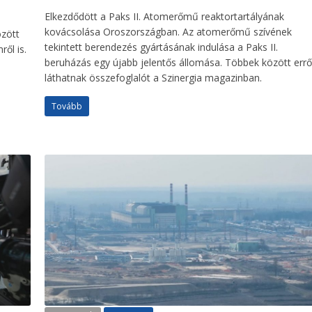
Elkezdődött a Paks II. Atomerőmű reaktortartályának
kovácsolása Oroszországban. Az atomerőmű szívének
özött
tekintett berendezés gyártásának indulása a Paks II.
ől is.
beruházás egy újabb jelentős állomása. Többek között errő
láthatnak összefoglalót a Szinergia magazinban.
Tovább