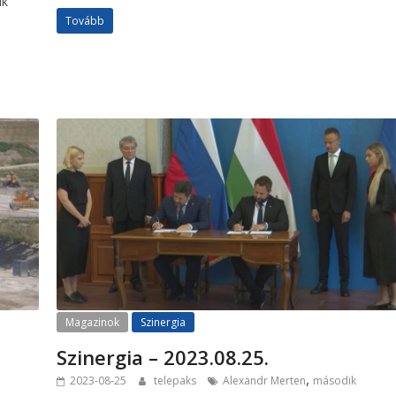
ik
Tovább
Magazinok
Szinergia
Szinergia – 2023.08.25.
,
2023-08-25
telepaks
Alexandr Merten
második