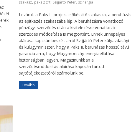
,
,
,
szakasz
paks 2 zrt
Szijjártó Péter
szinergia
az
ését.
Lezárult a Paks II. projekt előkészítő szakasza, a beruházás
erek.
az építkezés szakaszába lép. A beruházásra vonatkozó
z-
pénzügyi szerződés után a kivitelezésre vonatkozó
szerződés módosítása is megtörtént. Ennek ünnepélyes
a
aláírása kapcsán beszélt arról Szijjártó Péter külgazdasági
és külügyminiszter, hogy a Paks II. beruházás hosszú távú
garancia arra, hogy Magyarország energiaellátása
biztonságban legyen. Magazinunkban a
szerződésmódosítás aláírása kapcsán tartott
sajtótájékoztatóról számolunk be.
Tovább