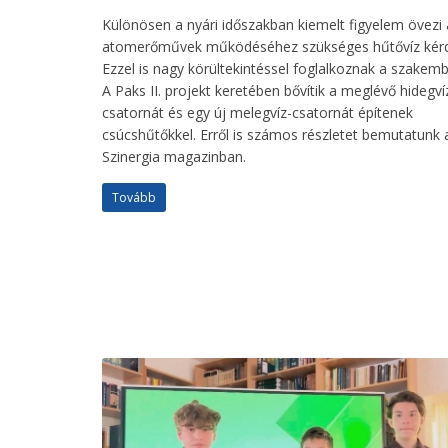
Különösen a nyári időszakban kiemelt figyelem övezi 
atomerőművek működéséhez szükséges hűtővíz kérd
Ezzel is nagy körültekintéssel foglalkoznak a szakemb
A Paks II. projekt keretében bővítik a meglévő hidegví
csatornát és egy új melegvíz-csatornát építenek
csúcshűtőkkel. Erről is számos részletet bemutatunk 
Szinergia magazinban.
Tovább