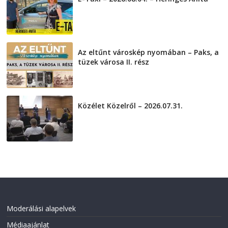
2026-08-04
Az eltűnt városkép nyomában – Paks, a
tüzek városa II. rész
2026-08-01
Közélet Közelről – 2026.07.31.
2026-07-31
Moderálási alapelvek
Médiaajánlat