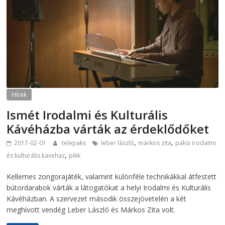
Hírek
Ismét Irodalmi és Kulturális
Kávéházba várták az érdeklődőket
,
,
2017-02-01
telepaks
leber lászló
márkos zita
paksi irodalmi
,
és kulturális kavehaz
pikk
Kellemes zongorajáték, valamint különféle technikákkal átfestett
bútordarabok várták a látogatókat a helyi Irodalmi és Kulturális
Kávéházban. A szervezet második összejövetelén a két
meghívott vendég Leber László és Márkos Zita volt.