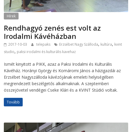
Hírek
Rendhagyó zenés est volt az
Irodalmi Kávéházban
,
,
2017-10-03
telepaks
Erzsébet Nagy Szálloda
kultúra
kvint
,
studio
paksi irodalmi és kulturális kavehaz
Ismét kinyitott a PIKK, azaz a Paksi Irodalmi és Kulturális
Kávéház. Horányi György és Komáromi János a házigazdái az
Erzsébet Nagyszálloda kávézójának emeleti helyiségében
megrendezett beszélgetős alkalmaknak. A szeptemberi
összejövetel vendégei Cseke Klári és a KVINT Stúdió voltak.
Tovább