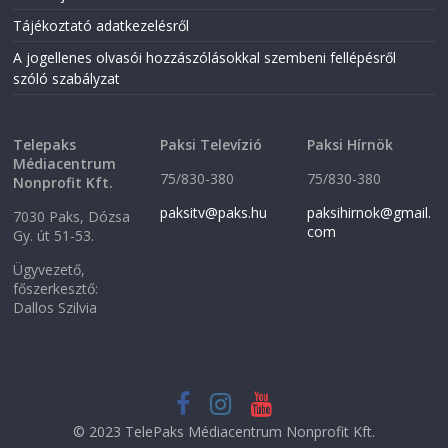
Tájékoztató adatkezelésről
A jogellenes olvasói hozzászólásokkal szembeni fellépésről
szóló szabályzat
Telepaks
Paksi Televízió
Paksi Hírnök
Médiacentrum
75/830-380
75/830-380
Nonprofit Kft.
paksitv@paks.hu
paksihirnok@gmail.
7030 Paks, Dózsa
com
Gy. út 51-53.
Ügyvezető,
főszerkesztő:
Dallos Szilvia
© 2023 TelePaks Médiacentrum Nonprofit Kft.