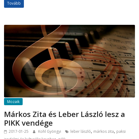
Tovább
Mozaik
Márkos Zita és Leber László lesz a
PIKK vendége
,
,
2017-01-25
Kohl Gyöngyi
leber lászló
márkos zita
paksi
,