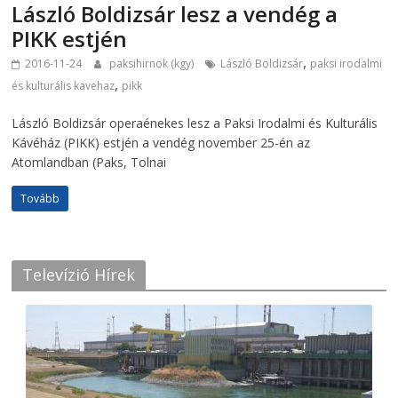
László Boldizsár lesz a vendég a
PIKK estjén
,
2016-11-24
paksihirnok (kgy)
László Boldizsár
paksi irodalmi
,
és kulturális kavehaz
pikk
László Boldizsár operaénekes lesz a Paksi Irodalmi és Kulturális
Kávéház (PIKK) estjén a vendég november 25-én az
Atomlandban (Paks, Tolnai
Tovább
Televízió Hírek