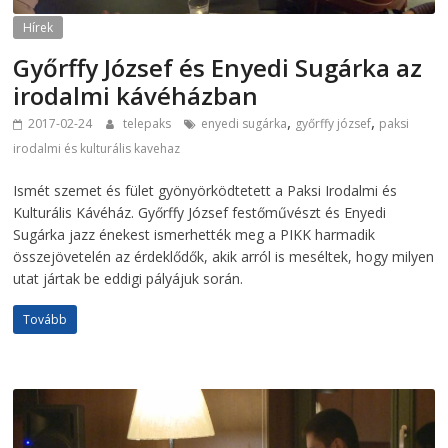
Hírek
Győrffy József és Enyedi Sugárka az
irodalmi kávéházban
,
,
2017-02-24
telepaks
enyedi sugárka
győrffy józsef
paksi
irodalmi és kulturális kavehaz
Ismét szemet és fület gyönyörködtetett a Paksi Irodalmi és
Kulturális Kávéház. Győrffy József festőművészt és Enyedi
Sugárka jazz énekest ismerhették meg a PIKK harmadik
összejövetelén az érdeklődők, akik arról is meséltek, hogy milyen
utat jártak be eddigi pályájuk során.
Tovább