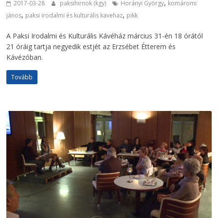
,
2017-03-28
paksihirnok (kgy)
Horányi György
komáromi
,
,
jános
paksi irodalmi és kulturális kavehaz
pikk
A Paksi Irodalmi és Kulturális Kávéház március 31-én 18 órától
21 óráig tartja negyedik estjét az Erzsébet Étterem és
Kávézóban.
Tovább