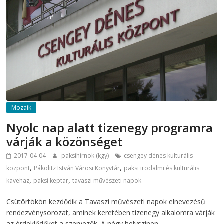
Mozaik
Nyolc nap alatt tizenegy programra
várják a közönséget
2017-04-04
paksihirnok (kgy)
csengey dénes kulturális
,
,
központ
Pákolitz István Városi Könyvtár
paksi irodalmi és kulturális
,
,
kavehaz
paksi keptar
tavaszi művészeti napok
Csütörtökön kezdődik a Tavaszi művészeti napok elnevezésű
rendezvénysorozat, aminek keretében tizenegy alkalomra várják
az érdeklődőket a szervezők. A négy helyszínen