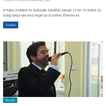
irodalmi és kulturális kavehaz
pikk
A Paksi Irodalmi és Kulturális Kávéház január 27-én 19 órától 22
óráig tartja idei első estjét az Erzsébet Étterem és
Tovább
Mozaik