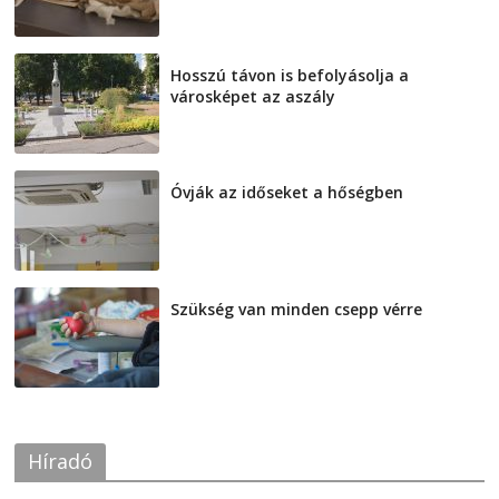
Hosszú távon is befolyásolja a
városképet az aszály
2026-08-07
Óvják az időseket a hőségben
2026-08-07
Szükség van minden csepp vérre
2026-08-07
Híradó