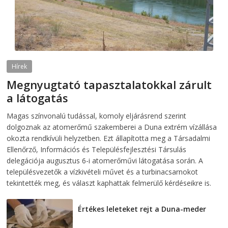
Hírek
Megnyugtató tapasztalatokkal zárult
a látogatás
2026-08-07
telepaks
Magas színvonalú tudással, komoly eljárásrend szerint
dolgoznak az atomerőmű szakemberei a Duna extrém vízállása
okozta rendkívüli helyzetben. Ezt állapította meg a Társadalmi
Ellenőrző, Információs és Településfejlesztési Társulás
delegációja augusztus 6-i atomerőművi látogatása során. A
településvezetők a vízkivételi művet és a turbinacsarnokot
tekintették meg, és választ kaphattak felmerülő kérdéseikre is.
Értékes leleteket rejt a Duna-meder
2026-08-07