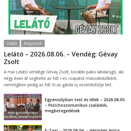
Lelátó
Magazinok
Lelátó – 2026.08.06. – Vendég: Gévay
Zsolt
2026-08-06
telepaks
A mai Lelátó vendége Gévay Zsolt, korábbi paksi labdarúgó, aki
négy éven át segítette az NB I-es csapatot másodedzőként,
nemrégiben pedig az NB III-as gárda új vezetőedzője lett.
Egyensúlyban test és lélek – 2026.08.05.
– Pszichoszomatikus családok,
megbetegedések
2026-08-05
E-Taxi – 2026.08.04. – Heringes Anita