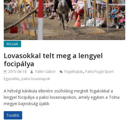
Mozaik
Lovasokkal telt meg a lengyel
focipálya
,
2015-08-18
Faller Gábor
fogathajtás
Paksi Fogat Sport
,
Egyesület
paksi lovasnapok
A hétvégi kánikula ellenére zsúfolásig megtelt fogatokkal a
lengyel focipálya a paksi lovasnapokon, amely egyben a Tolna
megyei bajnokság újabb
Tovább