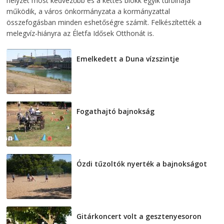
helyzet most kedvezőbb és a kettes blokk egyik turbinája
működik, a város önkormányzata a kormányzattal
összefogásban minden eshetőségre számít. Felkészítették a
melegvíz-hiányra az Életfa Idősek Otthonát is.
Emelkedett a Duna vízszintje
2026-08-04
Fogathajtó bajnokság
2026-08-04
Ózdi tűzoltók nyerték a bajnokságot
2026-08-04
Gitárkoncert volt a gesztenyesoron