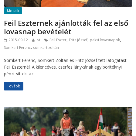
Mozaik
Feil Eszternek ajánlották fel az első
lovasnap bevételét
,
,
,
2015-09-12
vt
Feil Eszter
Fritz József
paksi lovasnapok
,
Somkert Ferenc
somkert zoltán
Somkert Ferenc, Somkert Zoltán és Fritz József tett látogatást
Feil Eszternél. A kilencéves, cserfes lánykának egy borítéknyi
pénzt vittek: az
Tovább