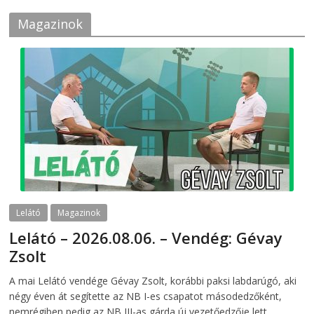
Magazinok
Lelátó
Magazinok
Lelátó – 2026.08.06. – Vendég: Gévay
Zsolt
2026-08-06
telepaks
A mai Lelátó vendége Gévay Zsolt, korábbi paksi labdarúgó, aki
négy éven át segítette az NB I-es csapatot másodedzőként,
nemrégiben pedig az NB III-as gárda új vezetőedzője lett.