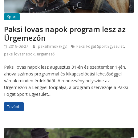
Sport
Paksi lovas napok program lesz az
Ürgemezőn
,
2019-08-27
paksihirnok (kgy)
Paksi Fogat Sport Egyesület
,
paksi lovasnapok
ürgemező
Paksi lovas napok lesz augusztus 31-én és szeptember 1-jén,
ahova számos programmal és kikapcsolódási lehetőséggel
várnak minden érdeklődőt. A rendezvény helyszíne az
Ürgemezőn a Lengyel focipálya, a program szervezője a Paksi
Fogat Sport Egyesület…
Tovább