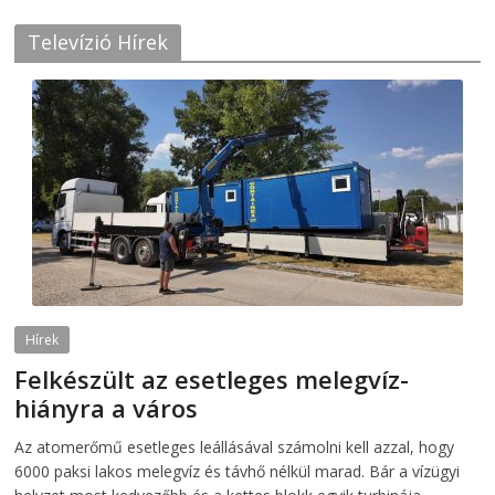
Televízió Hírek
Hírek
Felkészült az esetleges melegvíz-
hiányra a város
2026-08-04
telepaks
Az atomerőmű esetleges leállásával számolni kell azzal, hogy
6000 paksi lakos melegvíz és távhő nélkül marad. Bár a vízügyi