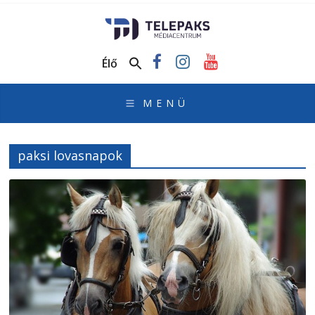
TelePaks
Médiacentrum
Élő
TelePaks
Kistérségi
Televízió
honlapja
paksi lovasnapok