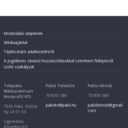
Moderálási alapelvek
Médiaajánlat
Tájékoztató adatkezelésről
A jogellenes olvasói hozzászólásokkal szembeni fellépésről
szóló szabályzat
Telepaks
Paksi Televízió
Paksi Hírnök
Médiacentrum
75/830-380
75/830-380
Nonprofit Kft.
paksitv@paks.hu
paksihirnok@gmail.
7030 Paks, Dózsa
com
Gy. út 51-53.
Ügyvezető,
főszerkesztő: