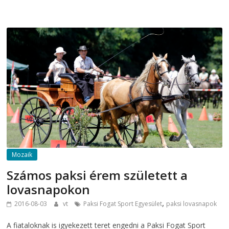
Mozaik
Számos paksi érem született a
lovasnapokon
,
2016-08-03
vt
Paksi Fogat Sport Egyesület
paksi lovasnapok
A fiataloknak is igyekezett teret engedni a Paksi Fogat Sport