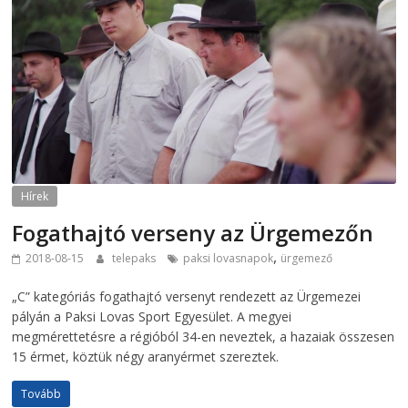
Hírek
Fogathajtó verseny az Ürgemezőn
,
2018-08-15
telepaks
paksi lovasnapok
ürgemező
„C” kategóriás fogathajtó versenyt rendezett az Ürgemezei
pályán a Paksi Lovas Sport Egyesület. A megyei
megmérettetésre a régióból 34-en neveztek, a hazaiak összesen
15 érmet, köztük négy aranyérmet szereztek.
Tovább