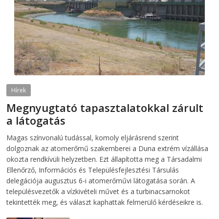
Hírek
Megnyugtató tapasztalatokkal zárult
a látogatás
2026-08-07
telepaks
Magas színvonalú tudással, komoly eljárásrend szerint
dolgoznak az atomerőmű szakemberei a Duna extrém vízállása
okozta rendkívüli helyzetben. Ezt állapította meg a Társadalmi
Ellenőrző, Információs és Településfejlesztési Társulás
delegációja augusztus 6-i atomerőművi látogatása során. A
településvezetők a vízkivételi művet és a turbinacsarnokot
tekintették meg, és választ kaphattak felmerülő kérdéseikre is.