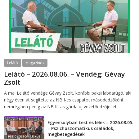
Lelátó
Magazinok
Lelátó – 2026.08.06. – Vendég: Gévay
Zsolt
2026-08-06
telepaks
A mai Lelátó vendége Gévay Zsolt, korábbi paksi labdarúgó, aki
négy éven át segítette az NB I-es csapatot másodedzőként,
nemrégiben pedig az NB III-as gárda új vezetőedzője lett.
Egyensúlyban test és lélek – 2026.08.05.
– Pszichoszomatikus családok,
megbetegedések