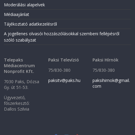
Moderálási alapelvek
Médiaajánlat
Tájékoztató adatkezelésről
A jogellenes olvasói hozzászólásokkal szembeni fellépésről
szóló szabályzat
Telepaks
Paksi Televízió
Paksi Hírnök
Médiacentrum
75/830-380
75/830-380
Nonprofit Kft.
paksitv@paks.hu
paksihirnok@gmail.
7030 Paks, Dózsa
com
Gy. út 51-53.
Ügyvezető,
főszerkesztő:
Dallos Szilvia