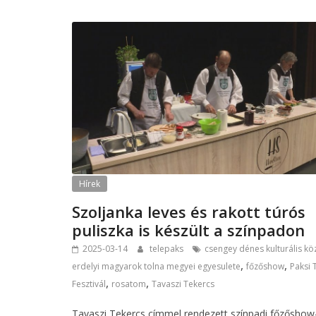
Hírek
Szoljanka leves és rakott túrós
puliszka is készült a színpadon
2025-03-14
telepaks
csengey dénes kulturális k
,
,
erdelyi magyarok tolna megyei egyesulete
főzőshow
Paksi 
,
,
Fesztivál
rosatom
Tavaszi Tekercs
Tavaszi Tekercs címmel rendezett színpadi főzőshow-