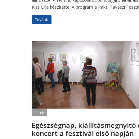
állt össze. A férfi-nő kapcsolatot boncolgató előa
Kiss Lilla készítette. A program a Paksi Tavaszi Fesztiv
Tovább
Hírek
Egészségnap, kiállításmegnyitó 
koncert a fesztivál első napján