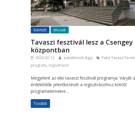
Kiemelt
Mozaik
Tavaszi fesztivál lesz a Csengey
központban
2026-02-12
paksihirnok (kgy)
Paksi Tavaszi Feszti
,
program
regisztráció
Megjelent az idei tavaszi fesztivál programja. Várják 
érdeklődők jelentkezését a regisztrációhoz kötött
programelemekre…
Tovább