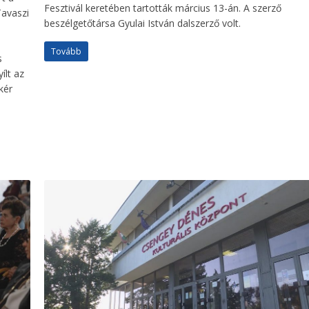
Fesztivál keretében tartották március 13-án. A szerző
Tavaszi
beszélgetőtársa Gyulai István dalszerző volt.
Tovább
s
ílt az
kér