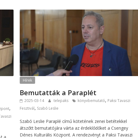
Hírek
Bemutatták a Paraplét
,
2025-03-14
telepaks
könyvbemutató
Paksi Tavaszi
,
,
Fesztivál
Szabó Leslie
özpont
Tavaszi
Szabó Leslie Paraplé című kötetének zenei betétekkel
átszőtt bemutatójára várta az érdeklődőket a Csengey
Dénes Kulturális Központ. A rendezvényt a Paksi Tavaszi
t a