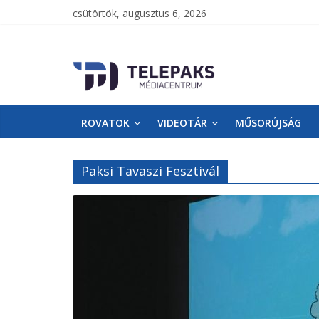
csütörtök, augusztus 6, 2026
TelePaks
Médiacentrum
ROVATOK
VIDEOTÁR
MŰSORÚJSÁG
TelePaks
Kistérségi
Televízió
Paksi Tavaszi Fesztivál
honlapja