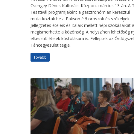
Csengey Dénes Kulturális Központ március 13-án. A 
Fesztivál programjaként a gasztronómián keresztül
mutatkoztak be a Pakson élő oroszok és székelyek.
Jellegzetes ételeik és italaik mellett népi szokásaikat i
megismerhette a közönség. A helyszínen lehetőség ny
elkészült ételek kóstolására is. Felléptek az Ördögsze
Táncegyesület tagjai.
Tovább