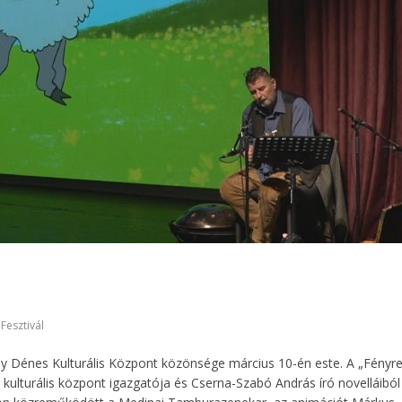
 Fesztivál
y Dénes Kulturális Központ közönsége március 10-én este. A „Fényr
 kulturális központ igazgatója és Cserna-Szabó András író novelláiból