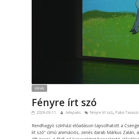
Hírek
Fényre írt szó
,
2026-03-11
telepaks
fényre írt szó
Paksi Tavaszi
Rendhagyó színházi előadáson tapsolhatott a Csenge
írt szó” című animációs, zenés darab Márkus Zalán, a