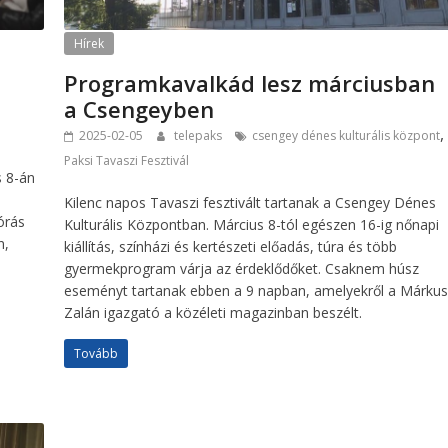
Hírek
Programkavalkád lesz márciusban
a Csengeyben
,
2025-02-05
telepaks
csengey dénes kulturális központ
Paksi Tavaszi Fesztivál
s 8-án
Kilenc napos Tavaszi fesztivált tartanak a Csengey Dénes
órás
Kulturális Központban. Március 8-tól egészen 16-ig nőnapi
n,
kiállítás, színházi és kertészeti előadás, túra és több
gyermekprogram várja az érdeklődőket. Csaknem húsz
eseményt tartanak ebben a 9 napban, amelyekről a Márku
Zalán igazgató a közéleti magazinban beszélt.
Tovább