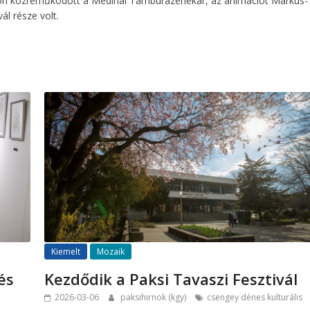
dáson közreműködött a Medinai Tamburazenekar, az animációt Márkus-
ál része volt.
Kiemelt
Mozaik
és
Kezdődik a Paksi Tavaszi Fesztivál
2026-03-06
paksihirnok (kgy)
csengey dénes kulturális