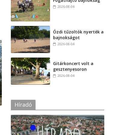
Fogathajtó bajnokság
2026-08-04
Ózdi tűzoltók nyerték a
bajnokságot
2026-08-04
Gitárkoncert volt a
gesztenyesoron
2026-08-04
Híradó