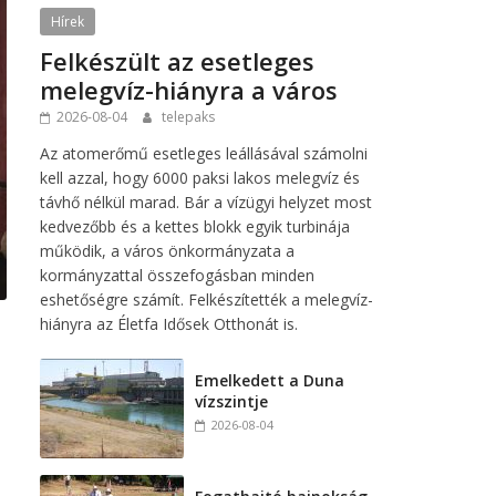
Hírek
Felkészült az esetleges
melegvíz-hiányra a város
2026-08-04
telepaks
Az atomerőmű esetleges leállásával számolni
kell azzal, hogy 6000 paksi lakos melegvíz és
távhő nélkül marad. Bár a vízügyi helyzet most
kedvezőbb és a kettes blokk egyik turbinája
működik, a város önkormányzata a
kormányzattal összefogásban minden
eshetőségre számít. Felkészítették a melegvíz-
hiányra az Életfa Idősek Otthonát is.
Emelkedett a Duna
vízszintje
2026-08-04
e