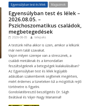
Egyensúlyban test és lélek
Magazinok
Egyensúlyban test és lélek –
2026.08.05. –
Pszichoszomatikus családok,
megbetegedések
2026-08-05
telepaks
A testünk néha akkor is üzen, amikor a lelkünk
már nem talál szavakat.
Vajon milyen szerepe van a stressznek, a
családi mintáknak és a kimondatlan
feszültségeknek a betegségek kialakulásában?
Az Egyensúlyban test és lélek legújabb
adásában szakemberek segítenek megérteni,
miért érdemes a tüneteken túl a mögöttük rejlő
történetre is figyelni.
Gondolatébresztő beszélgetés Dr. Ságh
Beátával és Vájer-Nagy Mariannal!