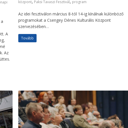
,
,
központ
Paksi Tavaszi Fesztivál
program
napi
Az idei fesztiválon március 8-tól 14-ig kínálnak különböző
programokat a Csengey Dénes Kulturális Központ
 a
szervezésében…
tt. A
Tovább
eg,
yné
k. Az
ttes.