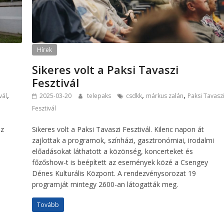
Hírek
Sikeres volt a Paksi Tavaszi
Fesztivál
,
,
,
vál
2025-03-20
telepaks
csdkk
márkus zalán
Paksi Tavasz
Fesztivál
az
Sikeres volt a Paksi Tavaszi Fesztivál. Kilenc napon át
zajlottak a programok, színházi, gasztronómiai, irodalmi
előadásokat láthatott a közönség, koncerteket és
főzőshow-t is beépített az események közé a Csengey
Dénes Kulturális Központ. A rendezvénysorozat 19
programját mintegy 2600-an látogatták meg.
Tovább