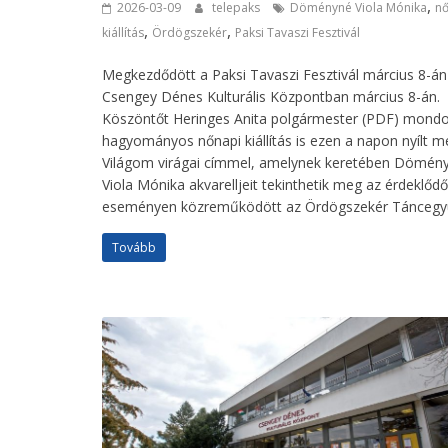
,
2026-03-09
telepaks
Döményné Viola Mónika
nő
,
,
kiállítás
Ördögszekér
Paksi Tavaszi Fesztivál
Megkezdődött a Paksi Tavaszi Fesztivál március 8-án
Csengey Dénes Kulturális Központban március 8-án.
Köszöntőt Heringes Anita polgármester (PDF) mondo
hagyományos nőnapi kiállítás is ezen a napon nyílt m
Világom virágai címmel, amelynek keretében Dömén
Viola Mónika akvarelljeit tekinthetik meg az érdeklődő
eseményen közreműködött az Ördögszekér Táncegyü
Tovább