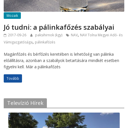
Mozaik
Jó tudni: a pálinkafőzés szabályai
,
2017-09-26
paksihirnok (kgy)
NAV
NAV Tolna Megyei Adó- és
,
Vámigazgatósága
pálinkafőzés
Magánfőzés és bérfőzés keretében is lehetőség van pálinka
előállításra, azonban a szabályok betartására mindkét esetben
figyelni kell. Már a pálinkafőzés
Tovább
Televízió Hírek