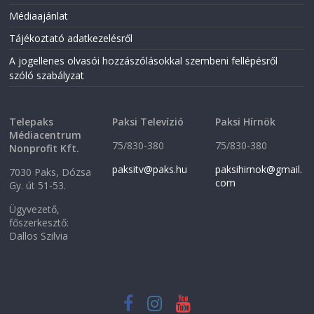
Médiaajánlat
Tájékoztató adatkezelésről
A jogellenes olvasói hozzászólásokkal szembeni fellépésről
szóló szabályzat
Telepaks
Paksi Televízió
Paksi Hírnök
Médiacentrum
75/830-380
75/830-380
Nonprofit Kft.
paksitv@paks.hu
paksihirnok@gmail.
7030 Paks, Dózsa
com
Gy. út 51-53.
Ügyvezető,
főszerkesztő:
Dallos Szilvia