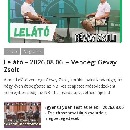
Lelátó
Magazinok
Lelátó – 2026.08.06. – Vendég: Gévay
Zsolt
2026-08-06
telepaks
A mai Lelátó vendége Gévay Zsolt, korábbi paksi labdarúgó, aki
négy éven át segítette az NB I-es csapatot másodedzőként,
nemrégiben pedig az NB III-as gárda új vezetőedzője lett.
Egyensúlyban test és lélek – 2026.08.05.
– Pszichoszomatikus családok,
megbetegedések
2026-08-05