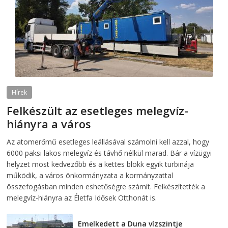
Hírek
Felkészült az esetleges melegvíz-
hiányra a város
2026-08-04
telepaks
Az atomerőmű esetleges leállásával számolni kell azzal, hogy
6000 paksi lakos melegvíz és távhő nélkül marad. Bár a vízügyi
helyzet most kedvezőbb és a kettes blokk egyik turbinája
működik, a város önkormányzata a kormányzattal
összefogásban minden eshetőségre számít. Felkészítették a
melegvíz-hiányra az Életfa Idősek Otthonát is.
Emelkedett a Duna vízszintje