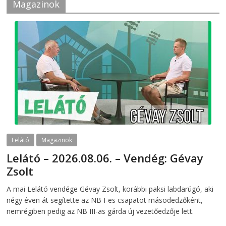
Magazinok
Lelátó
Magazinok
Lelátó – 2026.08.06. – Vendég: Gévay
Zsolt
2026-08-06
telepaks
A mai Lelátó vendége Gévay Zsolt, korábbi paksi labdarúgó, aki
négy éven át segítette az NB I-es csapatot másodedzőként,
nemrégiben pedig az NB III-as gárda új vezetőedzője lett.