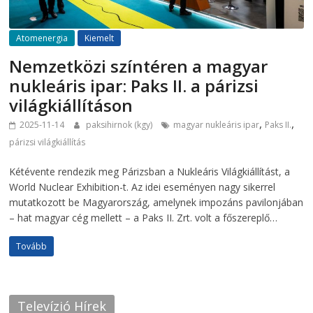
Atomenergia
Kiemelt
Nemzetközi színtéren a magyar
nukleáris ipar: Paks II. a párizsi
világkiállításon
,
,
2025-11-14
paksihirnok (kgy)
magyar nukleáris ipar
Paks II.
párizsi világkiállítás
Kétévente rendezik meg Párizsban a Nukleáris Világkiállítást, a
World Nuclear Exhibition-t. Az idei eseményen nagy sikerrel
mutatkozott be Magyarország, amelynek impozáns pavilonjában
– hat magyar cég mellett – a Paks II. Zrt. volt a főszereplő…
Tovább
Televízió Hírek