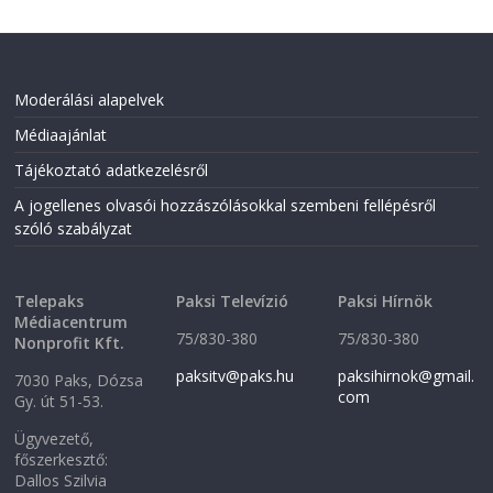
Moderálási alapelvek
Médiaajánlat
Tájékoztató adatkezelésről
A jogellenes olvasói hozzászólásokkal szembeni fellépésről
szóló szabályzat
Telepaks
Paksi Televízió
Paksi Hírnök
Médiacentrum
75/830-380
75/830-380
Nonprofit Kft.
paksitv@paks.hu
paksihirnok@gmail.
7030 Paks, Dózsa
com
Gy. út 51-53.
Ügyvezető,
főszerkesztő:
Dallos Szilvia