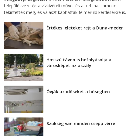
településvezetők a vízkivételi művet és a turbinacsarnokot
tekintették meg, és választ kaphattak felmerülő kérdéseikre is.
Értékes leleteket rejt a Duna-meder
2026-08-07
Hosszú távon is befolyásolja a
városképet az aszály
2026-08-07
Óvják az időseket a hőségben
2026-08-07
Szükség van minden csepp vérre
2026-08-07