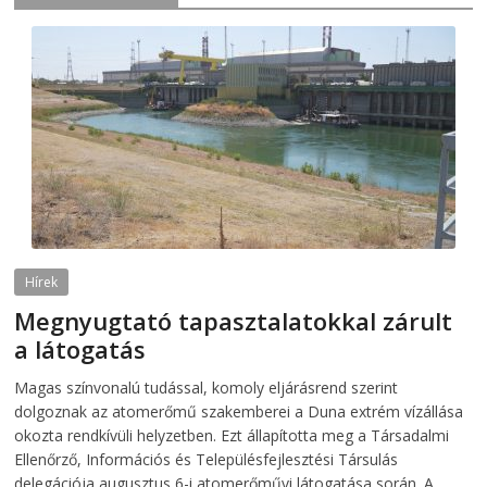
Hírek
Megnyugtató tapasztalatokkal zárult
a látogatás
2026-08-07
telepaks
Magas színvonalú tudással, komoly eljárásrend szerint
dolgoznak az atomerőmű szakemberei a Duna extrém vízállása
okozta rendkívüli helyzetben. Ezt állapította meg a Társadalmi
Ellenőrző, Információs és Településfejlesztési Társulás
delegációja augusztus 6-i atomerőművi látogatása során. A