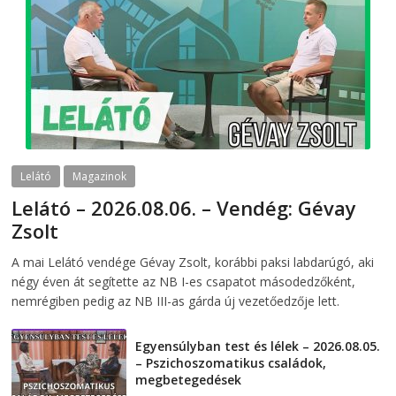
Lelátó
Magazinok
Lelátó – 2026.08.06. – Vendég: Gévay
Zsolt
2026-08-06
telepaks
A mai Lelátó vendége Gévay Zsolt, korábbi paksi labdarúgó, aki
négy éven át segítette az NB I-es csapatot másodedzőként,
nemrégiben pedig az NB III-as gárda új vezetőedzője lett.
Egyensúlyban test és lélek – 2026.08.05.
– Pszichoszomatikus családok,
megbetegedések