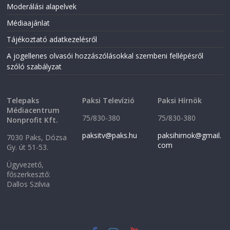
Moderálási alapelvek
Médiaajánlat
Tájékoztató adatkezelésről
A jogellenes olvasói hozzászólásokkal szembeni fellépésről
szóló szabályzat
Telepaks
Paksi Televízió
Paksi Hírnök
Médiacentrum
75/830-380
75/830-380
Nonprofit Kft.
paksitv@paks.hu
paksihirnok@gmail.
7030 Paks, Dózsa
com
Gy. út 51-53.
Ügyvezető,
főszerkesztő:
Dallos Szilvia