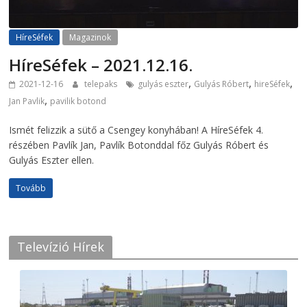
HíreSéfek
Magazinok
HíreSéfek – 2021.12.16.
,
,
,
2021-12-16
telepaks
gulyás eszter
Gulyás Róbert
hireSéfek
,
Jan Pavlik
pavilik botond
Ismét felizzik a sütő a Csengey konyhában! A HíreSéfek 4.
részében Pavlík Jan, Pavlík Botonddal főz Gulyás Róbert és
Gulyás Eszter ellen.
Tovább
Televízió Hírek