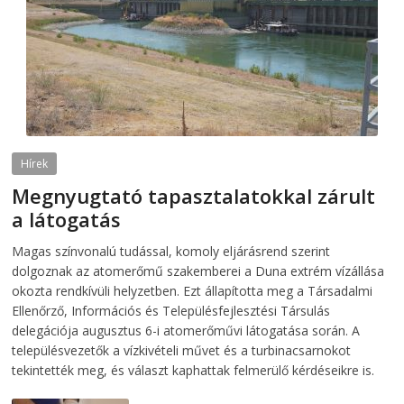
Hírek
Megnyugtató tapasztalatokkal zárult
a látogatás
2026-08-07
telepaks
Magas színvonalú tudással, komoly eljárásrend szerint
dolgoznak az atomerőmű szakemberei a Duna extrém vízállása
okozta rendkívüli helyzetben. Ezt állapította meg a Társadalmi
Ellenőrző, Információs és Településfejlesztési Társulás
delegációja augusztus 6-i atomerőművi látogatása során. A
településvezetők a vízkivételi művet és a turbinacsarnokot
tekintették meg, és választ kaphattak felmerülő kérdéseikre is.