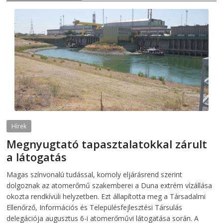
Hírek
Megnyugtató tapasztalatokkal zárult
a látogatás
2026-08-07
telepaks
Magas színvonalú tudással, komoly eljárásrend szerint
dolgoznak az atomerőmű szakemberei a Duna extrém vízállása
okozta rendkívüli helyzetben. Ezt állapította meg a Társadalmi
Ellenőrző, Információs és Településfejlesztési Társulás
delegációja augusztus 6-i atomerőművi látogatása során. A