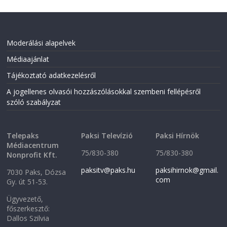
Moderálási alapelvek
Médiaajánlat
Tájékoztató adatkezelésről
A jogellenes olvasói hozzászólásokkal szembeni fellépésről
szóló szabályzat
Telepaks
Paksi Televízió
Paksi Hírnök
Médiacentrum
75/830-380
75/830-380
Nonprofit Kft.
paksitv@paks.hu
paksihirnok@gmail.
7030 Paks, Dózsa
com
Gy. út 51-53.
Ügyvezető,
főszerkesztő:
Dallos Szilvia