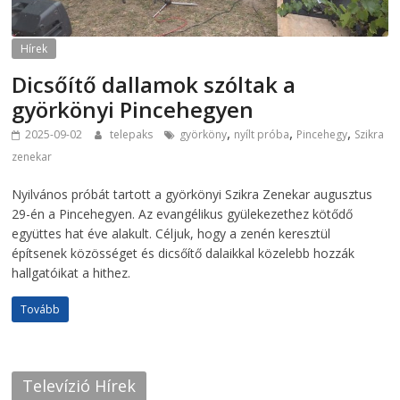
Hírek
Dicsőítő dallamok szóltak a
györkönyi Pincehegyen
,
,
,
2025-09-02
telepaks
györköny
nyílt próba
Pincehegy
Szikra
zenekar
Nyilvános próbát tartott a györkönyi Szikra Zenekar augusztus
29-én a Pincehegyen. Az evangélikus gyülekezethez kötődő
együttes hat éve alakult. Céljuk, hogy a zenén keresztül
építsenek közösséget és dicsőítő dalaikkal közelebb hozzák
hallgatóikat a hithez.
Tovább
Televízió Hírek