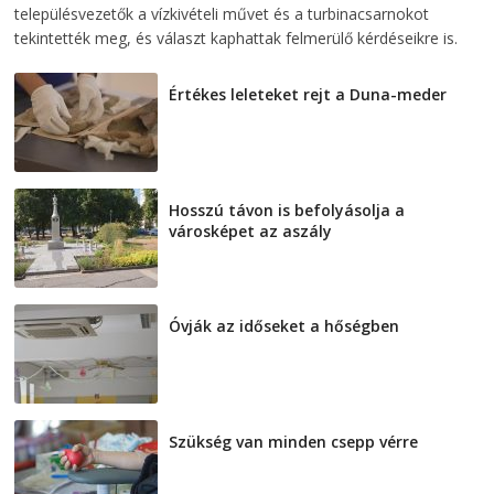
településvezetők a vízkivételi művet és a turbinacsarnokot
tekintették meg, és választ kaphattak felmerülő kérdéseikre is.
Értékes leleteket rejt a Duna-meder
2026-08-07
Hosszú távon is befolyásolja a
városképet az aszály
2026-08-07
Óvják az időseket a hőségben
2026-08-07
Szükség van minden csepp vérre
2026-08-07