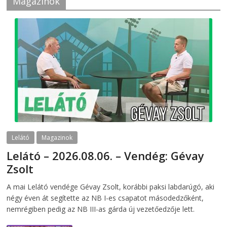
Magazinok
Lelátó
Magazinok
Lelátó – 2026.08.06. – Vendég: Gévay
Zsolt
2026-08-06
telepaks
A mai Lelátó vendége Gévay Zsolt, korábbi paksi labdarúgó, aki
négy éven át segítette az NB I-es csapatot másodedzőként,
nemrégiben pedig az NB III-as gárda új vezetőedzője lett.