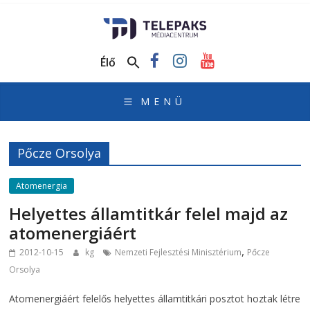
TelePaks
Médiacentrum
Élő
TelePaks
Kistérségi
Televízió
honlapja
Pőcze Orsolya
Atomenergia
Helyettes államtitkár felel majd az
atomenergiáért
,
2012-10-15
kg
Nemzeti Fejlesztési Minisztérium
Pőcze
Orsolya
Atomenergiáért felelős helyettes államtitkári posztot hoztak létre