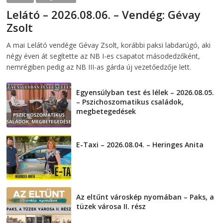
Lelátó – 2026.08.06. – Vendég: Gévay
Zsolt
2026-08-06
telepaks
A mai Lelátó vendége Gévay Zsolt, korábbi paksi labdarúgó, aki
négy éven át segítette az NB I-es csapatot másodedzőként,
nemrégiben pedig az NB III-as gárda új vezetőedzője lett.
Egyensúlyban test és lélek – 2026.08.05.
– Pszichoszomatikus családok,
megbetegedések
2026-08-05
E-Taxi – 2026.08.04. – Heringes Anita
2026-08-04
Az eltűnt városkép nyomában – Paks, a
tüzek városa II. rész
2026-08-01