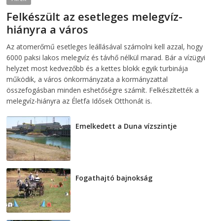
Felkészült az esetleges melegvíz-
hiányra a város
2026-08-04
telepaks
Az atomerőmű esetleges leállásával számolni kell azzal, hogy
6000 paksi lakos melegvíz és távhő nélkül marad. Bár a vízügyi
helyzet most kedvezőbb és a kettes blokk egyik turbinája
működik, a város önkormányzata a kormányzattal
összefogásban minden eshetőségre számít. Felkészítették a
melegvíz-hiányra az Életfa Idősek Otthonát is.
Emelkedett a Duna vízszintje
2026-08-04
Fogathajtó bajnokság
2026-08-04