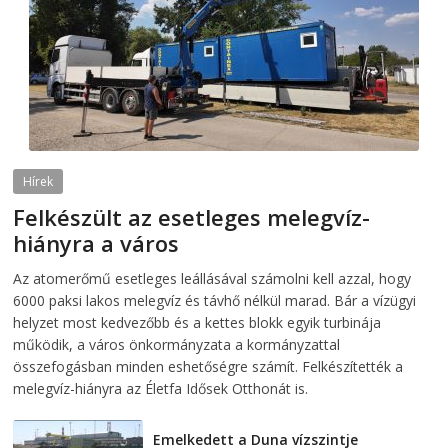
Hírek
Felkészült az esetleges melegvíz-
hiányra a város
2026-08-04
telepaks
Az atomerőmű esetleges leállásával számolni kell azzal, hogy
6000 paksi lakos melegvíz és távhő nélkül marad. Bár a vízügyi
helyzet most kedvezőbb és a kettes blokk egyik turbinája
működik, a város önkormányzata a kormányzattal
összefogásban minden eshetőségre számít. Felkészítették a
melegvíz-hiányra az Életfa Idősek Otthonát is.
Emelkedett a Duna vízszintje