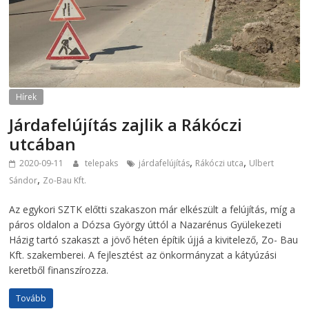
Hírek
Járdafelújítás zajlik a Rákóczi
utcában
,
,
2020-09-11
telepaks
járdafelújítás
Rákóczi utca
Ulbert
,
Sándor
Zo-Bau Kft.
Az egykori SZTK előtti szakaszon már elkészült a felújítás, míg a
páros oldalon a Dózsa György úttól a Nazarénus Gyülekezeti
Házig tartó szakaszt a jövő héten építik újjá a kivitelező, Zo- Bau
Kft. szakemberei. A fejlesztést az önkormányzat a kátyúzási
keretből finanszírozza.
Tovább