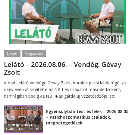
Lelátó
Magazinok
Lelátó – 2026.08.06. – Vendég: Gévay
Zsolt
2026-08-06
telepaks
A mai Lelátó vendége Gévay Zsolt, korábbi paksi labdarúgó, aki
négy éven át segítette az NB I-es csapatot másodedzőként,
nemrégiben pedig az NB III-as gárda új vezetőedzője lett.
Egyensúlyban test és lélek – 2026.08.05.
– Pszichoszomatikus családok,
megbetegedések
2026-08-05