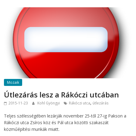
Mozaik
Útlezárás lesz a Rákóczi utcában
,
2015-11-23
Kohl Gyöngyi
Rákóczi utca
útlezárás
Teljes szélességében lezárják november 25-től 27-ig Pakson a
Rákóczi utca Zsíros köz és Pál utca közötti szakaszát
közműépítési munkák miatt.