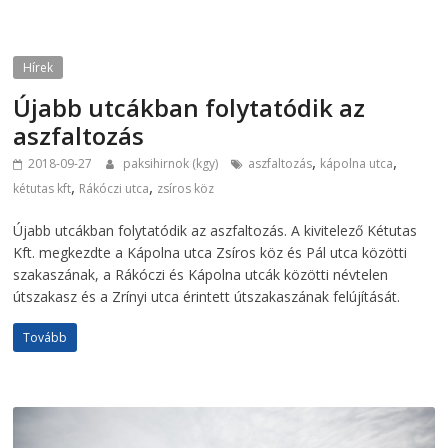
Hírek
Újabb utcákban folytatódik az
aszfaltozás
,
,
2018-09-27
paksihirnok (kgy)
aszfaltozás
kápolna utca
,
,
kétutas kft
Rákóczi utca
zsíros köz
Újabb utcákban folytatódik az aszfaltozás. A kivitelező Kétutas
Kft. megkezdte a Kápolna utca Zsíros köz és Pál utca közötti
szakaszának, a Rákóczi és Kápolna utcák közötti névtelen
útszakasz és a Zrínyi utca érintett útszakaszának felújítását.
Tovább