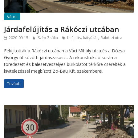
Város
Járdafelújítás a Rákóczi utcában
,
,
2020-09-15
Szép Zsóka
felújítás
kátyúzás
Rákóczi utca
Felújították a Rákóczi utcában a Váci Mihály utca és a Dózsa
György út közötti járdaszakaszt. A rekonstrukció során a
töredezett és balesetveszélyes burkolatot térkőre cserélték a
kivitelezéssel megbízott Zo-Bau Kft. szakemberei.
Tovább