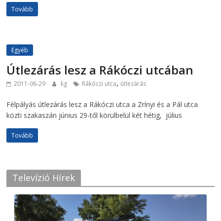
Tovább
Egyéb
Útlezárás lesz a Rákóczi utcában
,
2011-06-29
kg
Rákóczi utca
útlezárás
Félpályás útlezárás lesz a Rákóczi utca a Zrínyi és a Pál utca
közti szakaszán június 29-től körülbelül két hétig, július
Tovább
Televízió Hírek