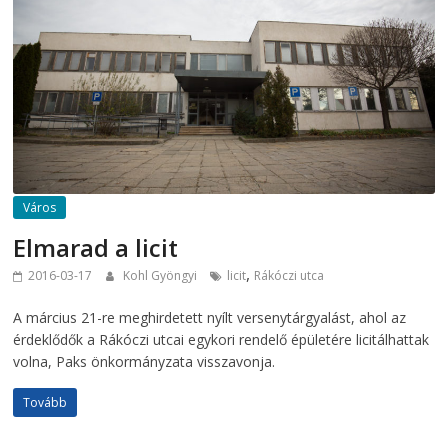
Város
Elmarad a licit
,
2016-03-17
Kohl Gyöngyi
licit
Rákóczi utca
A március 21-re meghirdetett nyílt versenytárgyalást, ahol az
érdeklődők a Rákóczi utcai egykori rendelő épületére licitálhattak
volna, Paks önkormányzata visszavonja.
Tovább