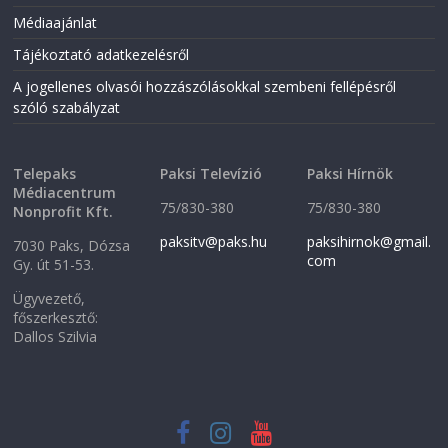
Médiaajánlat
Tájékoztató adatkezelésről
A jogellenes olvasói hozzászólásokkal szembeni fellépésről
szóló szabályzat
Telepaks
Paksi Televízió
Paksi Hírnök
Médiacentrum
75/830-380
75/830-380
Nonprofit Kft.
paksitv@paks.hu
paksihirnok@gmail.
7030 Paks, Dózsa
com
Gy. út 51-53.
Ügyvezető,
főszerkesztő:
Dallos Szilvia