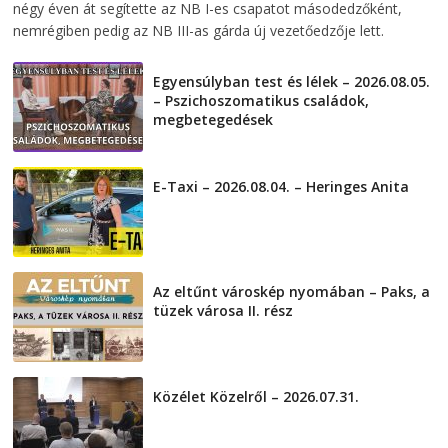
négy éven át segítette az NB I-es csapatot másodedzőként,
nemrégiben pedig az NB III-as gárda új vezetőedzője lett.
Egyensúlyban test és lélek – 2026.08.05.
– Pszichoszomatikus családok,
megbetegedések
2026-08-05
E-Taxi – 2026.08.04. – Heringes Anita
2026-08-04
Az eltűnt városkép nyomában – Paks, a
tüzek városa II. rész
2026-08-01
Közélet Közelről – 2026.07.31.
2026-07-31