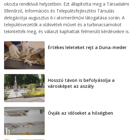
okozta rendkívüli helyzetben. Ezt állapította meg a Társadalmi
Ellenőrző, Információs és Településfejlesztési Társulás
delegációja augusztus 6-i atomerőművi látogatása során. A
településvezetők a vízkivételi művet és a turbinacsarnokot
tekintették meg, és választ kaphattak felmerülő kérdéseikre is.
Értékes leleteket rejt a Duna-meder
2026-08-07
Hosszú távon is befolyásolja a
városképet az aszály
2026-08-07
Óvják az időseket a hőségben
2026-08-07