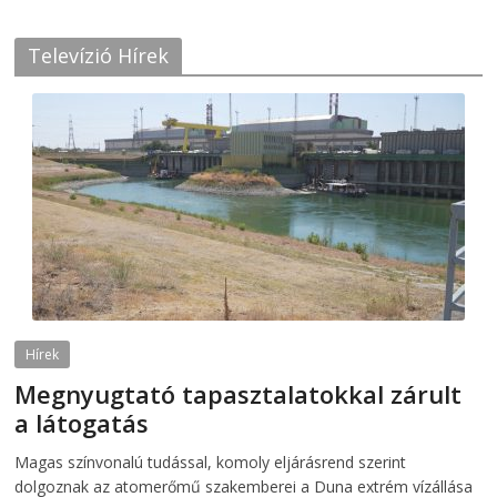
Televízió Hírek
Hírek
Megnyugtató tapasztalatokkal zárult
a látogatás
2026-08-07
telepaks
Magas színvonalú tudással, komoly eljárásrend szerint
dolgoznak az atomerőmű szakemberei a Duna extrém vízállása