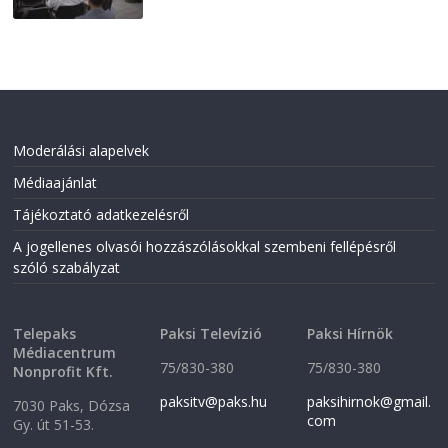
Moderálási alapelvek
Médiaajánlat
Tájékoztató adatkezelésről
A jogellenes olvasói hozzászólásokkal szembeni fellépésről
szóló szabályzat
Telepaks
Paksi Televízió
Paksi Hírnök
Médiacentrum
75/830-380
75/830-380
Nonprofit Kft.
paksitv@paks.hu
paksihirnok@gmail.
7030 Paks, Dózsa
com
Gy. út 51-53.