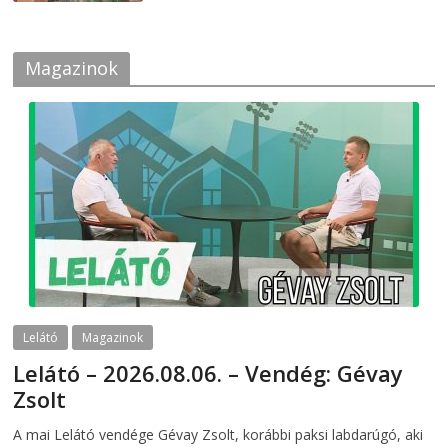
Magazinok
Lelátó
Magazinok
Lelátó – 2026.08.06. – Vendég: Gévay
Zsolt
2026-08-06
telepaks
A mai Lelátó vendége Gévay Zsolt, korábbi paksi labdarúgó, aki