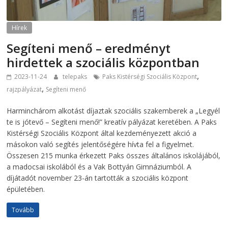
Hírek
Segíteni menő – eredményt
hirdettek a szociális központban
,
2023-11-24
telepaks
Paks Kistérségi Szociális Központ
,
rajzpályázat
Segíteni menő
Harminchárom alkotást díjaztak szociális szakemberek a „Legyél
te is jótevő – Segíteni menő!” kreatív pályázat keretében. A Paks
Kistérségi Szociális Központ által kezdeményezett akció a
másokon való segítés jelentőségére hívta fel a figyelmet.
Összesen 215 munka érkezett Paks összes általános iskolájából,
a madocsai iskolából és a Vak Bottyán Gimnáziumból. A
díjátadót november 23-án tartották a szociális központ
épületében.
Tovább