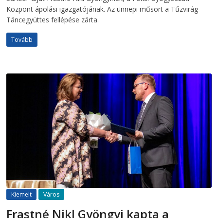
Központ ápolási igazgatójának. Az ünnepi műsort a Tűzvirág
Táncegyüttes fellépése zárta.
Tovább
Kiemelt
Város
Frastné Nikl Gyöngyi kapta a