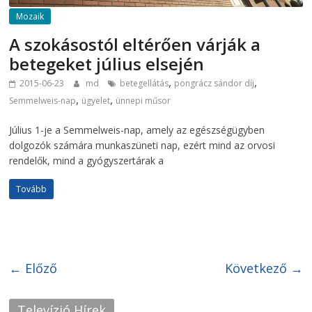
Mozaik
A szokásostól eltérően várják a
betegeket július elsején
,
,
2015-06-23
md
betegellátás
pongrácz sándor díj
,
,
Semmelweis-nap
ügyelet
ünnepi műsor
Július 1-je a Semmelweis-nap, amely az egészségügyben
dolgozók számára munkaszüneti nap, ezért mind az orvosi
rendelők, mind a gyógyszertárak a
Tovább
← Előző
Következő →
Televízió Hírek