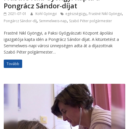
Pongrácz Sándor-díjat
,
,
2021-07-01
Kohl Gyöngyi
egészségügy
Frastné Nikl Gyöngyi
,
,
Pongárcz Sándor-díj
Semmelweis-nap
Szabó Péter polgármester
Frastné Nikl Gyöngyi, a Paksi Gyógyászati Központ ápolási
igazgatója kapta idén a Pongrácz Sándor-díjat. A kitüntetést a
Semmelweis-napi városi ünnepségen adta át a díjazottnak
Szabó Péter polgármester…
Tovább