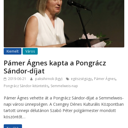
Kiemelt
Város
Pámer Ágnes kapta a Pongrácz
Sándor-díjat
,
,
2019-06-21
paksihirnok (kgy)
egészségügy
Pámer Ágnes
,
Pongrácz Sándor-kitüntetés
Semmelweis-nap
Pámer Ágnes vehette át a Pongrácz Sándor-díjat a Semmelweis-
napi városi ünnepségen. A Csengey Dénes Kulturális Központban
tartott ünnepi délutánon Szabó Péter polgármester mondott
köszöntőt…