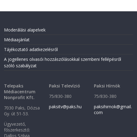
Moderálási alapelvek
Médiaajánlat
Tájékoztató adatkezelésről
A jogellenes olvasói hozzászólásokkal szembeni fellépésről
szóló szabályzat
Telepaks
Paksi Televízió
Paksi Hírnök
Médiacentrum
75/830-380
75/830-380
Nonprofit Kft.
paksitv@paks.hu
paksihirnok@gmail.
7030 Paks, Dózsa
com
Gy. út 51-53.
Ügyvezető,
főszerkesztő:
Dallos Szilvia