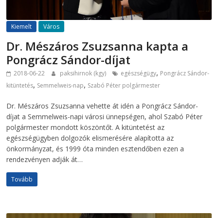
Kiemelt
Város
Dr. Mészáros Zsuzsanna kapta a
Pongrácz Sándor-díjat
,
2018-06-22
paksihirnok (kgy)
egészségügy
Pongrácz Sándor-
,
,
kitüntetés
Semmelweis-nap
Szabó Péter polgármester
Dr. Mészáros Zsuzsanna vehette át idén a Pongrácz Sándor-
díjat a Semmelweis-napi városi ünnepségen, ahol Szabó Péter
polgármester mondott köszöntőt. A kitüntetést az
egészségügyben dolgozók elismerésére alapította az
önkormányzat, és 1999 óta minden esztendőben ezen a
rendezvényen adják át…
Tovább