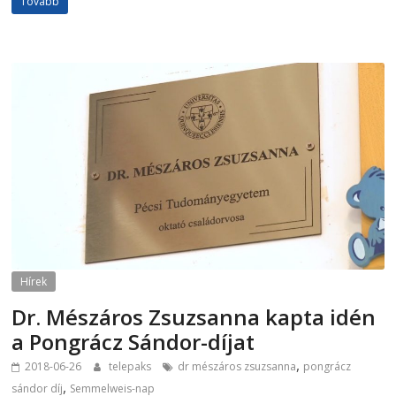
Tovább
Hírek
Dr. Mészáros Zsuzsanna kapta idén
a Pongrácz Sándor-díjat
,
2018-06-26
telepaks
dr mészáros zsuzsanna
pongrácz
,
sándor díj
Semmelweis-nap