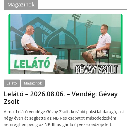
Magazinok
Lelátó
Magazinok
Lelátó – 2026.08.06. – Vendég: Gévay
Zsolt
2026-08-06
telepaks
A mai Lelátó vendége Gévay Zsolt, korábbi paksi labdarúgó, aki
négy éven át segítette az NB I-es csapatot másodedzőként,
nemrégiben pedig az NB III-as gárda új vezetőedzője lett.