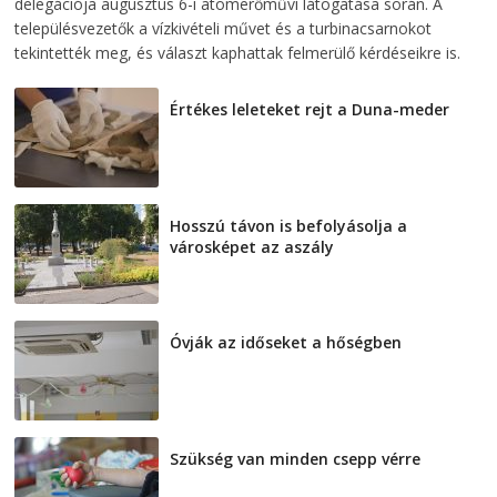
delegációja augusztus 6-i atomerőművi látogatása során. A
településvezetők a vízkivételi művet és a turbinacsarnokot
tekintették meg, és választ kaphattak felmerülő kérdéseikre is.
Értékes leleteket rejt a Duna-meder
2026-08-07
Hosszú távon is befolyásolja a
városképet az aszály
2026-08-07
Óvják az időseket a hőségben
2026-08-07
Szükség van minden csepp vérre
2026-08-07