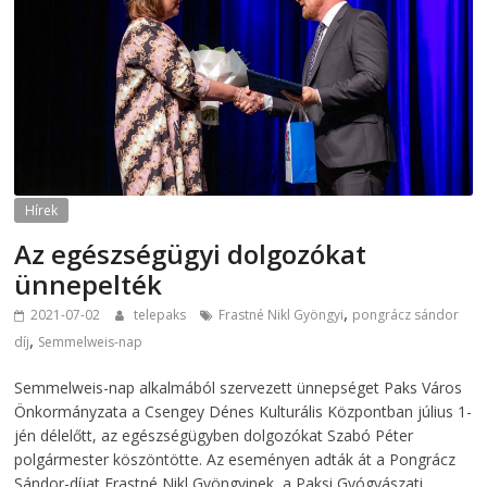
Hírek
Az egészségügyi dolgozókat
ünnepelték
,
2021-07-02
telepaks
Frastné Nikl Gyöngyi
pongrácz sándor
,
díj
Semmelweis-nap
Semmelweis-nap alkalmából szervezett ünnepséget Paks Város
Önkormányzata a Csengey Dénes Kulturális Központban július 1-
jén délelőtt, az egészségügyben dolgozókat Szabó Péter
polgármester köszöntötte. Az eseményen adták át a Pongrácz
Sándor-díjat Frastné Nikl Gyöngyinek, a Paksi Gyógyászati