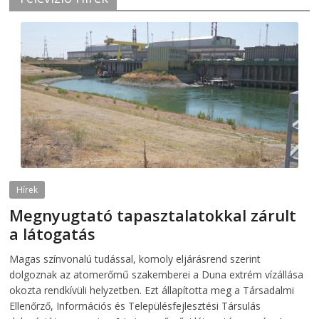
Hírek
Megnyugtató tapasztalatokkal zárult
a látogatás
2026-08-07
telepaks
Magas színvonalú tudással, komoly eljárásrend szerint
dolgoznak az atomerőmű szakemberei a Duna extrém vízállása
okozta rendkívüli helyzetben. Ezt állapította meg a Társadalmi
Ellenőrző, Információs és Településfejlesztési Társulás