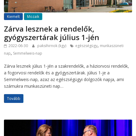
Kiemelt
Mozaik
Zárva lesznek a rendelők,
gyógyszertárak július 1-jén
,
2022-06-30
paksihirnok (kgy)
egészségügy
munkaszüneti
,
nap
Semmelweis-nap
Zárva lesznek július 1-jén a szakrendelők, a háziorvosi rendelők,
a fogorvosi rendelők és a gyógyszertárak. július 1-je a
Semmelweis-nap, azaz az egészségügyi dolgozók napja, ami
számukra munkaszüneti nap…
Tovább