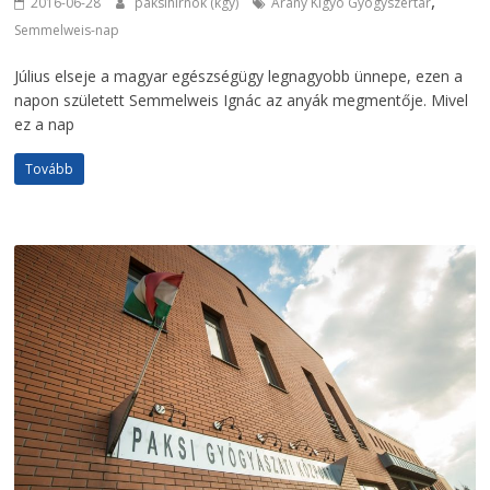
,
2016-06-28
paksihirnok (kgy)
Arany Kígyó Gyógyszertár
Semmelweis-nap
Július elseje a magyar egészségügy legnagyobb ünnepe, ezen a
napon született Semmelweis Ignác az anyák megmentője. Mivel
ez a nap
Tovább