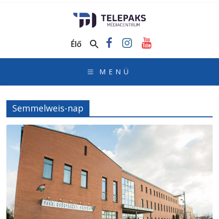
TelePaks
Médiacentrum
Élő
TelePaks
Kistérségi
Televízió
honlapja
Semmelweis-nap