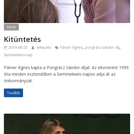
Hírek
Kitüntetés
,
,
2019-06-25
telepaks
Pámer Ágnes
pongrácz sándor díj
Semmelweis-nap
Pámer Ágnes kapta a Pongrácz Sándor-díjat. Az elismerést 1999
óta minden esztendőben a Semmelweis-napon adja át az
önkormányzat.
Tovább