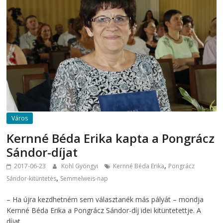
Város
Kernné Béda Erika kapta a Pongrácz
Sándor-díjat
,
2017-06-23
Kohl Gyöngyi
Kernné Béda Erika
Pongrácz
,
Sándor-kitüntetés
Semmelweis-nap
– Ha újra kezdhetném sem választanék más pályát – mondja
Kernné Béda Erika a Pongrácz Sándor-díj idei kitüntetettje. A
díjat