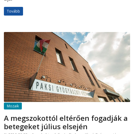
Tovább
Mozaik
A megszokottól eltérően fogadják a
betegeket július elsején