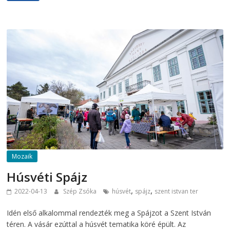
Mozaik
Húsvéti Spájz
,
,
2022-04-13
Szép Zsóka
húsvét
spájz
szent istvan ter
Idén első alkalommal rendezték meg a Spájzot a Szent István
téren. A vásár ezúttal a húsvét tematika köré épült. Az