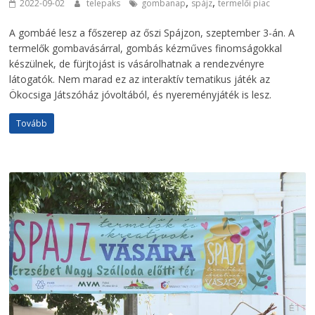
,
,
2022-09-02
telepaks
gombanap
spájz
termelői piac
A gombáé lesz a főszerep az őszi Spájzon, szeptember 3-án. A
termelők gombavásárral, gombás kézműves finomságokkal
készülnek, de fürjtojást is vásárolhatnak a rendezvényre
látogatók. Nem marad ez az interaktív tematikus játék az
Ökocsiga Játszóház jóvoltából, és nyereményjáték is lesz.
Tovább