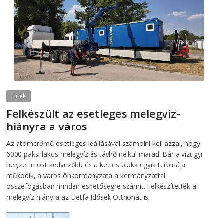
Hírek
Felkészült az esetleges melegvíz-
hiányra a város
2026-08-04
telepaks
Az atomerőmű esetleges leállásával számolni kell azzal, hogy
6000 paksi lakos melegvíz és távhő nélkül marad. Bár a vízügyi
helyzet most kedvezőbb és a kettes blokk egyik turbinája
működik, a város önkormányzata a kormányzattal
összefogásban minden eshetőségre számít. Felkészítették a
melegvíz-hiányra az Életfa Idősek Otthonát is.