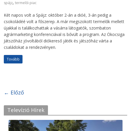
,
spájz
termelői piac
Két napos volt a Spájz: október 2-án a dióé, 3-án pedig a
csokoládéé volt a főszerep. A már megszokott termelők mellett
újakkal is találkozhattak a vásárra látogatók, szombaton
agrármarketing konferenciával is bővült a program. Az Ökocsiga
Játszóház jóvoltából diókereső játék és játszóház várta a
családokat a rendezvényen.
Tovább
← Előző
Televízió Hírek