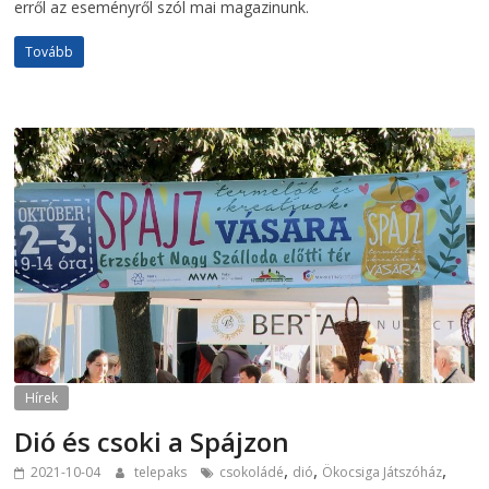
erről az eseményről szól mai magazinunk.
Tovább
Hírek
Dió és csoki a Spájzon
,
,
,
2021-10-04
telepaks
csokoládé
dió
Ökocsiga Játszóház