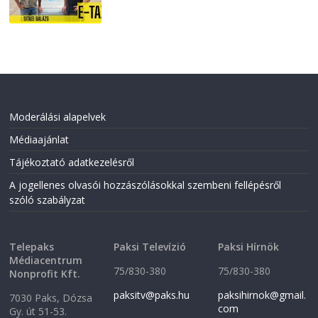
Moderálási alapelvek
Médiaajánlat
Tájékoztató adatkezelésről
A jogellenes olvasói hozzászólásokkal szembeni fellépésről
szóló szabályzat
Telepaks
Paksi Televízió
Paksi Hírnök
Médiacentrum
75/830-380
75/830-380
Nonprofit Kft.
paksitv@paks.hu
paksihirnok@gmail.
7030 Paks, Dózsa
com
Gy. út 51-53.