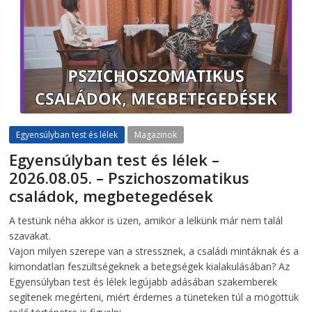
Egyensúlyban test és lélek
Magazinok
Egyensúlyban test és lélek –
2026.08.05. – Pszichoszomatikus
családok, megbetegedések
2026-08-05
telepaks
A testünk néha akkor is üzen, amikor a lelkünk már nem talál
szavakat.
Vajon milyen szerepe van a stressznek, a családi mintáknak és a
kimondatlan feszültségeknek a betegségek kialakulásában? Az
Egyensúlyban test és lélek legújabb adásában szakemberek
segítenek megérteni, miért érdemes a tüneteken túl a mögöttük