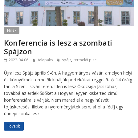
Hírek
Konferencia is lesz a szombati
Spájzon
,
2022-04-06
telepaks
spájz
termelői piac
Újra lesz Spájz április 9-én. A hagyományos vásár, amelyen helyi
és környékbeli termelők kínálják portékáikat reggel 9-től 14 óráig
tart a Szent István téren. Idén is lesz Ökocsiga Játszóház,
továbbá az érdeklődőket a Hogyan legyen kiskerted című
konferenciára is várják. Nem marad el a nagy húsvéti
tojáskeresés, illetve a nyereményjáték sem, ahol a fődíj egy
ünnepi sonka lesz.
Tovább