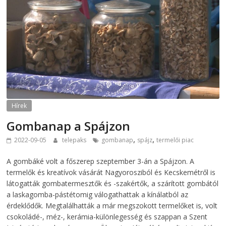
Hírek
Gombanap a Spájzon
,
,
2022-09-05
telepaks
gombanap
spájz
termelői piac
A gombáké volt a főszerep szeptember 3-án a Spájzon. A
termelők és kreatívok vásárát Nagyorosziból és Kecskemétről is
látogatták gombatermesztők és -szakértők, a szárított gombától
a laskagomba-pástétomig válogathattak a kínálatból az
érdeklődők. Megtalálhatták a már megszokott termelőket is, volt
csokoládé-, méz-, kerámia-különlegesség és szappan a Szent