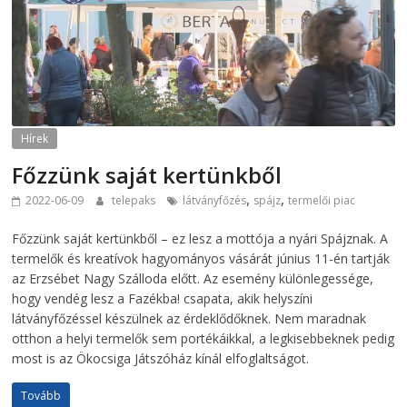
Hírek
Főzzünk saját kertünkből
,
,
2022-06-09
telepaks
látványfőzés
spájz
termelői piac
Főzzünk saját kertünkből – ez lesz a mottója a nyári Spájznak. A
termelők és kreatívok hagyományos vásárát június 11-én tartják
az Erzsébet Nagy Szálloda előtt. Az esemény különlegessége,
hogy vendég lesz a Fazékba! csapata, akik helyszíni
látványfőzéssel készülnek az érdeklődőknek. Nem maradnak
otthon a helyi termelők sem portékáikkal, a legkisebbeknek pedig
most is az Ökocsiga Játszóház kínál elfoglaltságot.
Tovább