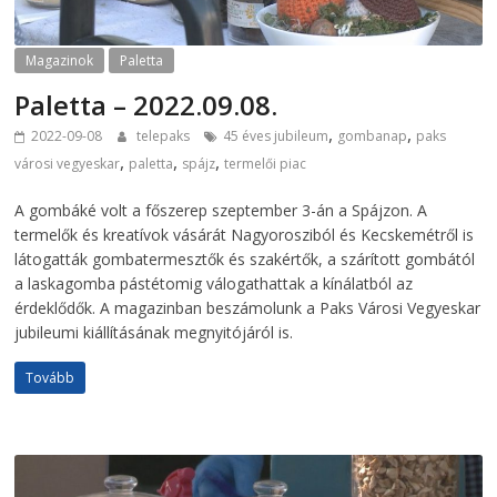
Magazinok
Paletta
Paletta – 2022.09.08.
,
,
2022-09-08
telepaks
45 éves jubileum
gombanap
paks
,
,
,
városi vegyeskar
paletta
spájz
termelői piac
A gombáké volt a főszerep szeptember 3-án a Spájzon. A
termelők és kreatívok vásárát Nagyorosziból és Kecskemétről is
látogatták gombatermesztők és szakértők, a szárított gombától
a laskagomba pástétomig válogathattak a kínálatból az
érdeklődők. A magazinban beszámolunk a Paks Városi Vegyeskar
jubileumi kiállításának megnyitójáról is.
Tovább