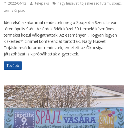
,
,
2022-04-12
telepaks
nagy huseveti tojaskereso futam
spájz
termelői piac
Idén első alkalommal rendezték meg a Spájzot a Szent István
téren április 9-én. Az érdeklődők közel 30 termelő kézműves
termékei közül válogathattak. Az eseményen „Hogyan legyen
kiskerted?” címmel konferenciát tartottak, Nagy Húsvéti
Tojáskereső futamot rendeztek, emellett az Ökocsiga
játszóházat is kipróbálhatták a gyerekek.
Tovább