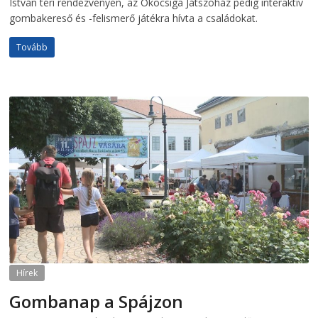
István téri rendezvényen, az Ökocsiga Játszóház pedig interaktív
gombakereső és -felismerő játékra hívta a családokat.
Tovább
Hírek
Gombanap a Spájzon