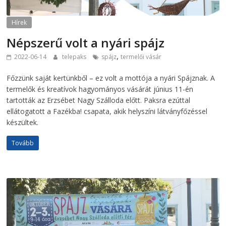
Hírek
Népszerű volt a nyári spájz
,
2022-06-14
telepaks
spájz
termelői vásár
Főzzünk saját kertünkből – ez volt a mottója a nyári Spájznak. A
termelők és kreatívok hagyományos vásárát június 11-én
tartották az Erzsébet Nagy Szálloda előtt. Paksra ezúttal
ellátogatott a Fazékba! csapata, akik helyszíni látványfőzéssel
készültek.
Tovább