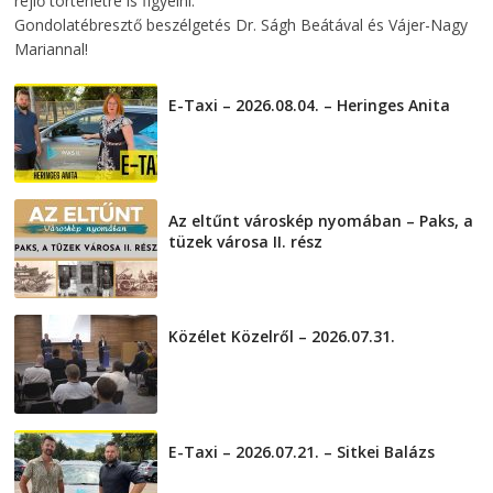
rejlő történetre is figyelni.
Gondolatébresztő beszélgetés Dr. Ságh Beátával és Vájer-Nagy
Mariannal!
E-Taxi – 2026.08.04. – Heringes Anita
2026-08-04
Az eltűnt városkép nyomában – Paks, a
tüzek városa II. rész
2026-08-01
Közélet Közelről – 2026.07.31.
2026-07-31
E-Taxi – 2026.07.21. – Sitkei Balázs
2026-07-21