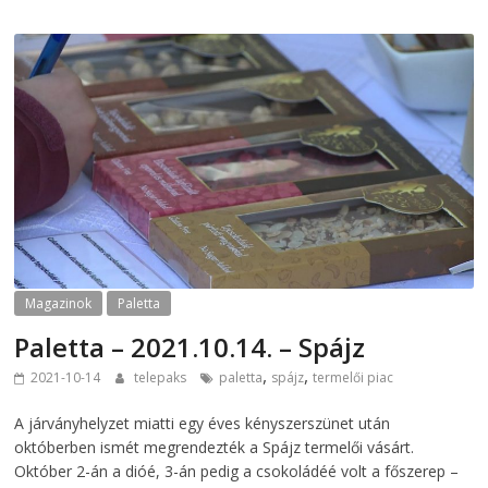
Magazinok
Paletta
Paletta – 2021.10.14. – Spájz
,
,
2021-10-14
telepaks
paletta
spájz
termelői piac
A járványhelyzet miatti egy éves kényszerszünet után
októberben ismét megrendezték a Spájz termelői vásárt.
Október 2-án a dióé, 3-án pedig a csokoládéé volt a főszerep –