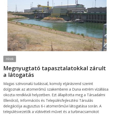
Hírek
Megnyugtató tapasztalatokkal zárult
a látogatás
2026-08-07
telepaks
Magas színvonalú tudással, komoly eljárásrend szerint
dolgoznak az atomerőmű szakemberei a Duna extrém vízállása
okozta rendkívüli helyzetben. Ezt állapította meg a Társadalmi
Ellenőrző, Információs és Településfejlesztési Társulás
delegációja augusztus 6-i atomerőművi látogatása során. A
településvezetők a vízkivételi művet és a turbinacsarnokot