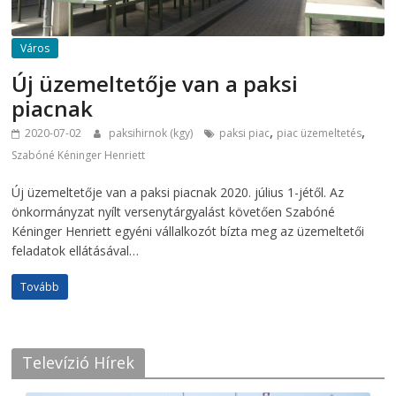
Város
Új üzemeltetője van a paksi
piacnak
,
,
2020-07-02
paksihirnok (kgy)
paksi piac
piac üzemeltetés
Szabóné Kéninger Henriett
Új üzemeltetője van a paksi piacnak 2020. július 1-jétől. Az
önkormányzat nyílt versenytárgyalást követően Szabóné
Kéninger Henriett egyéni vállalkozót bízta meg az üzemeltetői
feladatok ellátásával…
Tovább
Televízió Hírek