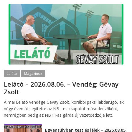
Lelátó
Magazinok
Lelátó – 2026.08.06. – Vendég: Gévay
Zsolt
2026-08-06
telepaks
A mai Lelátó vendége Gévay Zsolt, korábbi paksi labdarúgó, aki
négy éven át segítette az NB I-es csapatot másodedzőként,
nemrégiben pedig az NB III-as gárda új vezetőedzője lett.
Egyensúlyban test és lélek – 2026.08.05.