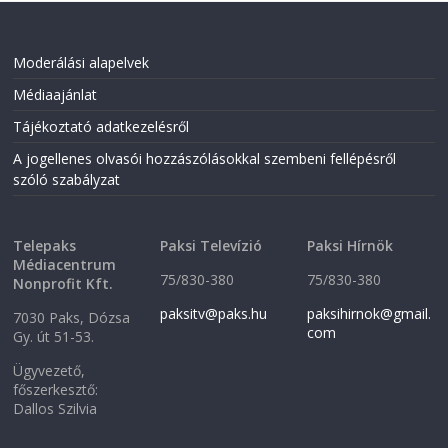
Moderálási alapelvek
Médiaajánlat
Tájékoztató adatkezelésről
A jogellenes olvasói hozzászólásokkal szembeni fellépésről
szóló szabályzat
Telepaks
Paksi Televízió
Paksi Hírnök
Médiacentrum
75/830-380
75/830-380
Nonprofit Kft.
paksitv@paks.hu
paksihirnok@gmail.
7030 Paks, Dózsa
com
Gy. út 51-53.
Ügyvezető,
főszerkesztő:
Dallos Szilvia