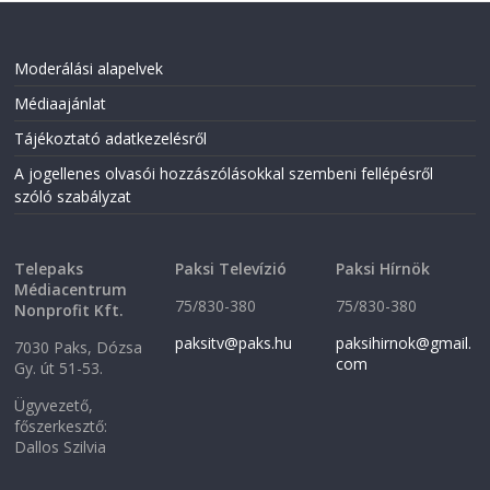
Moderálási alapelvek
Médiaajánlat
Tájékoztató adatkezelésről
A jogellenes olvasói hozzászólásokkal szembeni fellépésről
szóló szabályzat
Telepaks
Paksi Televízió
Paksi Hírnök
Médiacentrum
75/830-380
75/830-380
Nonprofit Kft.
paksitv@paks.hu
paksihirnok@gmail.
7030 Paks, Dózsa
com
Gy. út 51-53.
Ügyvezető,
főszerkesztő:
Dallos Szilvia