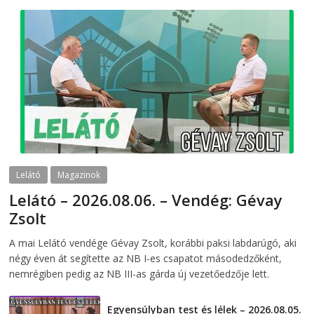
Lelátó
Magazinok
Lelátó – 2026.08.06. – Vendég: Gévay
Zsolt
2026-08-06
telepaks
A mai Lelátó vendége Gévay Zsolt, korábbi paksi labdarúgó, aki
négy éven át segítette az NB I-es csapatot másodedzőként,
nemrégiben pedig az NB III-as gárda új vezetőedzője lett.
Egyensúlyban test és lélek – 2026.08.05.