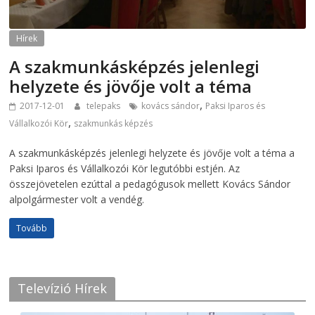
Hírek
A szakmunkásképzés jelenlegi
helyzete és jövője volt a téma
,
2017-12-01
telepaks
kovács sándor
Paksi Iparos és
,
Vállalkozói Kör
szakmunkás képzés
A szakmunkásképzés jelenlegi helyzete és jövője volt a téma a
Paksi Iparos és Vállalkozói Kör legutóbbi estjén. Az
összejövetelen ezúttal a pedagógusok mellett Kovács Sándor
alpolgármester volt a vendég.
Tovább
Televízió Hírek