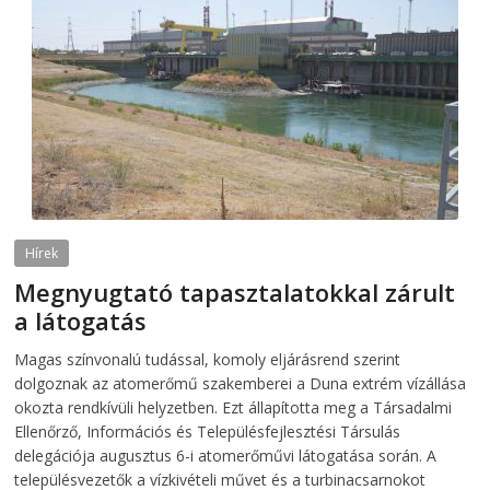
Hírek
Megnyugtató tapasztalatokkal zárult
a látogatás
2026-08-07
telepaks
Magas színvonalú tudással, komoly eljárásrend szerint
dolgoznak az atomerőmű szakemberei a Duna extrém vízállása
okozta rendkívüli helyzetben. Ezt állapította meg a Társadalmi
Ellenőrző, Információs és Településfejlesztési Társulás
delegációja augusztus 6-i atomerőművi látogatása során. A
településvezetők a vízkivételi művet és a turbinacsarnokot