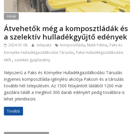
Hírek
Átvehetők még a komposztládák és
a szelektív hulladékgyűjtő edények
,
,
2024-01-08
telepaks
komposztláda
Mukli Pálma
Paks és
,
Környéke Hulladékgazdálkodási Társulás
Paksi Hulladékgazdálkodási
,
NKft.
szelektív gyűjtőedény
Népszerű a Paks és Környéke Hulladékgazdálkodási Társulás
ingyenes komposztláda-igénylési akciója Pakson és a társulás
további hét településén. Az 1500 felajánlott ládából 1200 már
gazdára talált a meglévő 300 darab edényért pedig továbbra is
lehet jelentkezni.
Tovább