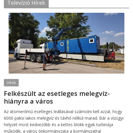
Televízió Hírek
Hírek
Felkészült az esetleges melegvíz-
hiányra a város
2026-08-04
telepaks
Az atomerőmű esetleges leállásával számolni kell azzal, hogy
6000 paksi lakos melegvíz és távhő nélkül marad. Bár a vízügyi
helyzet most kedvezőbb és a kettes blokk egyik turbinája
működik, a város önkormányzata a kormányzattal