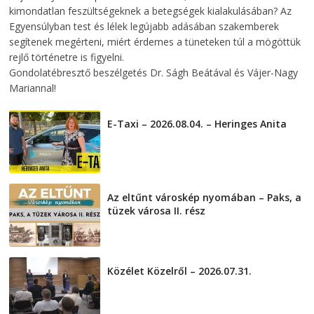
kimondatlan feszültségeknek a betegségek kialakulásában? Az
Egyensúlyban test és lélek legújabb adásában szakemberek
segítenek megérteni, miért érdemes a tüneteken túl a mögöttük
rejlő történetre is figyelni.
Gondolatébresztő beszélgetés Dr. Ságh Beátával és Vájer-Nagy
Mariannal!
E-Taxi – 2026.08.04. – Heringes Anita
2026-08-04
Az eltűnt városkép nyomában – Paks, a
tüzek városa II. rész
2026-08-01
Közélet Közelről – 2026.07.31.
2026-07-31