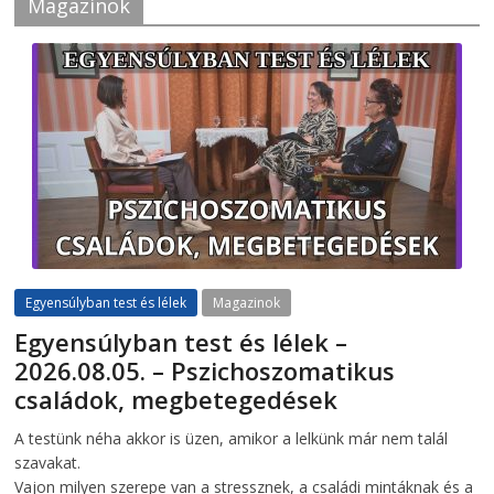
Magazinok
Egyensúlyban test és lélek
Magazinok
Egyensúlyban test és lélek –
2026.08.05. – Pszichoszomatikus
családok, megbetegedések
2026-08-05
telepaks
A testünk néha akkor is üzen, amikor a lelkünk már nem talál
szavakat.
Vajon milyen szerepe van a stressznek, a családi mintáknak és a