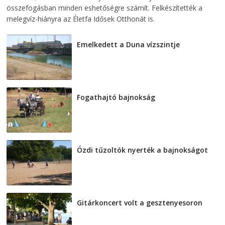
összefogásban minden eshetőségre számít. Felkészítették a
melegvíz-hiányra az Életfa Idősek Otthonát is.
Emelkedett a Duna vízszintje
2026-08-04
Fogathajtó bajnokság
2026-08-04
Ózdi tűzoltók nyerték a bajnokságot
2026-08-04
Gitárkoncert volt a gesztenyesoron
2026-08-04