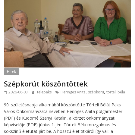
Hírek
Szépkorút köszöntöttek
,
,
2026-06-03
telepaks
Heringes Anita
szépkorú
törteli béla
90. születésnapja alkalmából köszöntötte Törteli Bélát Paks
Város Önkormányzata nevében Heringes Anita polgármester
(PDF) és Kudorné Szanyi Katalin, a körzet önkormányzati
képviselője (PDF) június 1-jén. Törteli Béla mozgalmas és
sokszínű életutat járt be. A hosszú élet titkáról így vall: a