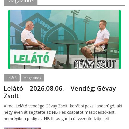
Magazinok
Lelátó
Magazinok
Lelátó – 2026.08.06. – Vendég: Gévay
Zsolt
2026-08-06
telepaks
A mai Lelátó vendége Gévay Zsolt, korábbi paksi labdarúgó, aki
négy éven át segítette az NB I-es csapatot másodedzőként,
nemrégiben pedig az NB III-as gárda új vezetőedzője lett.