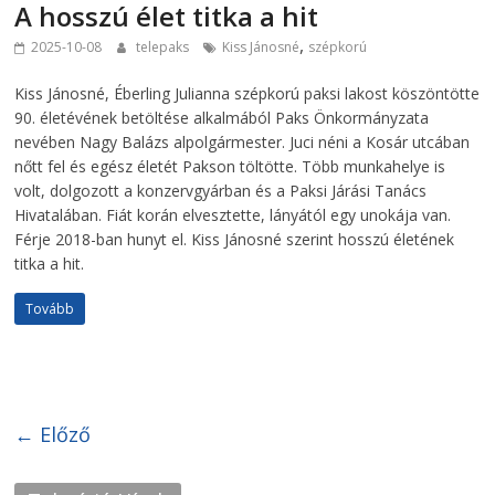
A hosszú élet titka a hit
,
2025-10-08
telepaks
Kiss Jánosné
szépkorú
Kiss Jánosné, Éberling Julianna szépkorú paksi lakost köszöntötte
90. életévének betöltése alkalmából Paks Önkormányzata
nevében Nagy Balázs alpolgármester. Juci néni a Kosár utcában
nőtt fel és egész életét Pakson töltötte. Több munkahelye is
volt, dolgozott a konzervgyárban és a Paksi Járási Tanács
Hivatalában. Fiát korán elvesztette, lányától egy unokája van.
Férje 2018-ban hunyt el. Kiss Jánosné szerint hosszú életének
titka a hit.
Tovább
← Előző