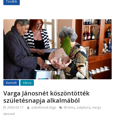
Tovább
Kiemelt
Város
Varga Jánosnét köszöntötték
születésnapja alkalmából
,
,
2026-03-17
paksihirnok (kgy)
90 éves
szépkorú
Varga
Jánosné