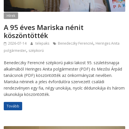
Hírek
A 95 éves Mariska nénit
köszöntötték
,
2026-07-14
telepaks
Benedeczky Ferencné
Heringes Anita
,
polgármester
szépkorú
Benedeczky Ferencné szépkorú paksi lakost 95. születésnapja
alkalmából Heringes Anita polgármester (PDF) és Mezősi Árpád
tanácsnok (PDF) köszöntötték az önkormányzat nevében.
Mariska néninek a jeles évfordulóra szervezett családi
rendezvényen egy fia, négy unokája, nyolc dédunokája és három
ükunokája köszöntötték.
Tovább