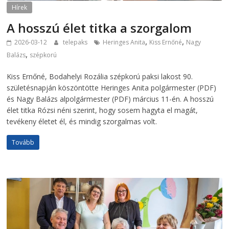
Hírek
A hosszú élet titka a szorgalom
,
,
2026-03-12
telepaks
Heringes Anita
Kiss Ernőné
Nagy
,
Balázs
szépkorú
Kiss Ernőné, Bodahelyi Rozália szépkorú paksi lakost 90.
születésnapján köszöntötte Heringes Anita polgármester (PDF)
és Nagy Balázs alpolgármester (PDF) március 11-én. A hosszú
élet titka Rózsi néni szerint, hogy sosem hagyta el magát,
tevékeny életet él, és mindig szorgalmas volt.
Tovább