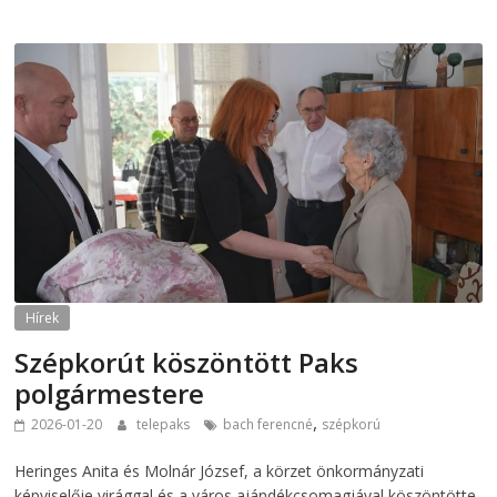
Hírek
Szépkorút köszöntött Paks
polgármestere
,
2026-01-20
telepaks
bach ferencné
szépkorú
Heringes Anita és Molnár József, a körzet önkormányzati
képviselője virággal és a város ajándékcsomagjával köszöntötte