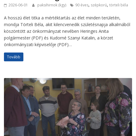
,
,
2026-06-01
paksihirnok (kgy)
90 éves
szépkorú
törteli béla
A hosszú élet titka a mértéktartás az élet minden területén,
mondja Törteli Béla, akit kilencvenedik születésnapja alkalmából
köszöntött az önkormányzat nevében Heringes Anita
polgármester (PDF) és Kudorné Szanyi Katalin, a körzet
önkormányzati képviselője (PDF)…
Tovább