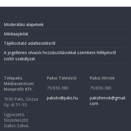
Moderálási alapelvek
Médiaajánlat
Tájékoztató adatkezelésről
A jogellenes olvasói hozzászólásokkal szembeni fellépésről
szóló szabályzat
Telepaks
Paksi Televízió
Paksi Hírnök
Médiacentrum
75/830-380
75/830-380
Nonprofit Kft.
paksitv@paks.hu
paksihirnok@gmail.
7030 Paks, Dózsa
com
Gy. út 51-53.
Ügyvezető,
főszerkesztő:
Dallos Szilvia