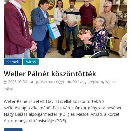
Kiemelt
Város
Weller Pálnét köszöntötték
,
,
2026-03-30
paksihirnok (kgy)
90 éves
szépkorú
Weller
Pálné
Weller Pálné született Dávid Gizellát köszöntötték 90.
születésnapja alkalmából Paks Város Önkormányzata nevében
Nagy Balázs alpolgármester (PDF) és Mezősi Árpád, a körzet
önkormányzati képviselője (PDF)…