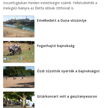
összefogásban minden eshetőségre számít. Felkészítették a
melegvíz-hiányra az Életfa Idősek Otthonát is.
Emelkedett a Duna vízszintje
2026-08-04
Fogathajtó bajnokság
2026-08-04
Ózdi tűzoltók nyerték a bajnokságot
2026-08-04
Gitárkoncert volt a gesztenyesoron
2026-08-04