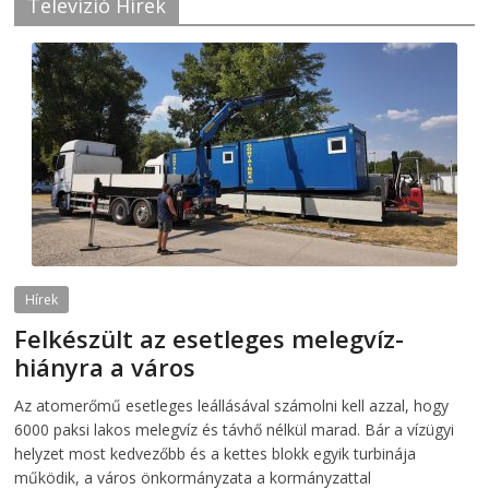
Televízió Hírek
Hírek
Felkészült az esetleges melegvíz-
hiányra a város
2026-08-04
telepaks
Az atomerőmű esetleges leállásával számolni kell azzal, hogy
6000 paksi lakos melegvíz és távhő nélkül marad. Bár a vízügyi
helyzet most kedvezőbb és a kettes blokk egyik turbinája
működik, a város önkormányzata a kormányzattal