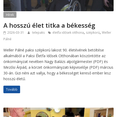
Hírek
A hosszú élet titka a békesség
,
,
2026-03-31
telepaks
életfa idősek otthona
szépkorú
Weller
Pálné
Weller Pálné paksi szépkorú lakost 90. életévének betöltése
alkalmából a Paksi Életfa Idősek Otthonában köszöntötte az
önkormányzat nevében Nagy Balázs alpolgármester (PDF) és
Mezősi Árpád, a körzet önkormányzati képviselője (PDF) március
30-án. Gizi néni azt vallja, hogy a békességet kereső ember lesz
hosszú életű.
Tovább