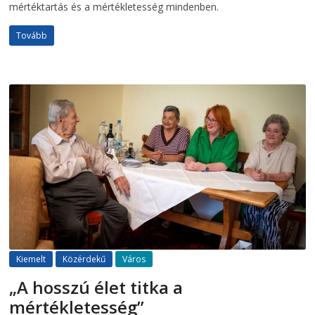
mértéktartás és a mértékletesség mindenben.
Tovább
Kiemelt
Közérdekű
Város
„A hosszú élet titka a
mértékletesség”