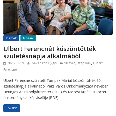
Kiemelt
Mozaik
Ulbert Ferencnét köszöntötték
születésnapja alkalmából
,
,
2026-02-19
paksihirnok (kgy)
90 éves
szépkorú
Ulbert
Ferencné
Ulbert Ferencné született Tumpek Máriát köszöntötték 90.
születésnapja alkalmából Paks Város Önkormányzata nevében
Heringes Anita polgármester (PDF) és Mezősi Árpád, a körzet
önkormányzati képviselője (PDF)…
Tovább