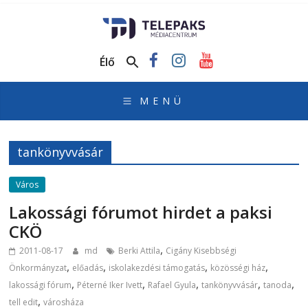
TelePaks
Médiacentrum
Élő
TelePaks
Kistérségi
Televízió
honlapja
tankönyvvásár
Város
Lakossági fórumot hirdet a paksi
CKÖ
,
2011-08-17
md
Berki Attila
Cigány Kisebbségi
,
,
,
,
Önkormányzat
előadás
iskolakezdési támogatás
közösségi ház
,
,
,
,
,
lakossági fórum
Péterné Iker Ivett
Rafael Gyula
tankönyvvásár
tanoda
,
tell edit
városháza