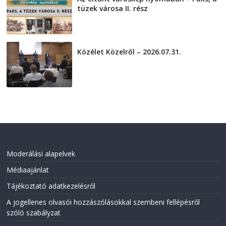
tüzek városa II. rész
2026-08-01
Közélet Közelről – 2026.07.31.
2026-07-31
Moderálási alapelvek
Médiaajánlat
Tájékoztató adatkezelésről
A jogellenes olvasói hozzászólásokkal szembeni fellépésről
szóló szabályzat