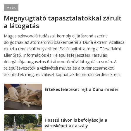
Hírek
Megnyugtató tapasztalatokkal zárult
a látogatás
2026-08-07
telepaks
Magas színvonalú tudással, komoly eljárásrend szerint
dolgoznak az atomerőmű szakemberei a Duna extrém vízállása
okozta rendkívüli helyzetben. Ezt állapította meg a Társadalmi
Ellenőrző, Információs és Településfejlesztési Társulás
delegációja augusztus 6-i atomerőművi látogatása során. A
településvezetők a vízkivételi művet és a turbinacsarnokot
tekintették meg, és választ kaphattak felmerülő kérdéseikre is.
Értékes leleteket rejt a Duna-meder
2026-08-07
Hosszú távon is befolyásolja a
városképet az aszály