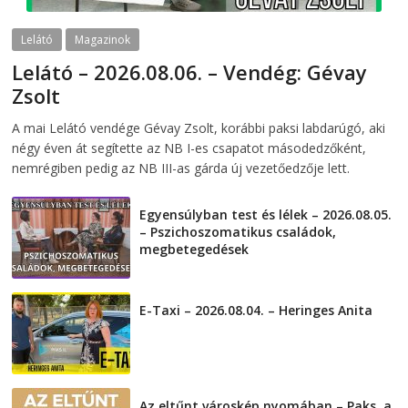
Lelátó
Magazinok
Lelátó – 2026.08.06. – Vendég: Gévay
Zsolt
2026-08-06
telepaks
A mai Lelátó vendége Gévay Zsolt, korábbi paksi labdarúgó, aki
négy éven át segítette az NB I-es csapatot másodedzőként,
nemrégiben pedig az NB III-as gárda új vezetőedzője lett.
Egyensúlyban test és lélek – 2026.08.05.
– Pszichoszomatikus családok,
megbetegedések
2026-08-05
E-Taxi – 2026.08.04. – Heringes Anita
2026-08-04
Az eltűnt városkép nyomában – Paks, a