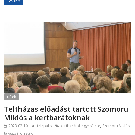
Tovább
Hírek
Teltházas előadást tartott Szomoru
Miklós a kertbarátoknak
,
,
2023-02-10
telepaks
kertbarátok egyesülete
Szomoru Miklós
tavaszváró esték