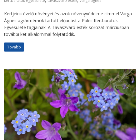
,
,
kertbarátok egyesülete
tavaszváró esték
varga ágnes
Kertjeink évelő növényei és azok növényvédelme címmel Varga
Ágnes agrármérnök tartott előadást a Paksi Kertbarátok
Egyesülete tagjainak. A Tavaszváró esték sorozat márciusban
további két alkalommal folytatódik.
Tovább