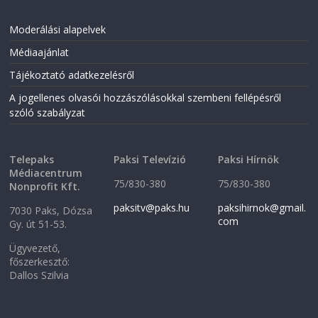
Moderálási alapelvek
Médiaajánlat
Tájékoztató adatkezelésről
A jogellenes olvasói hozzászólásokkal szembeni fellépésről
szóló szabályzat
Telepaks
Paksi Televízió
Paksi Hírnök
Médiacentrum
75/830-380
75/830-380
Nonprofit Kft.
paksitv@paks.hu
paksihirnok@gmail.
7030 Paks, Dózsa
com
Gy. út 51-53.
Ügyvezető,
főszerkesztő:
Dallos Szilvia