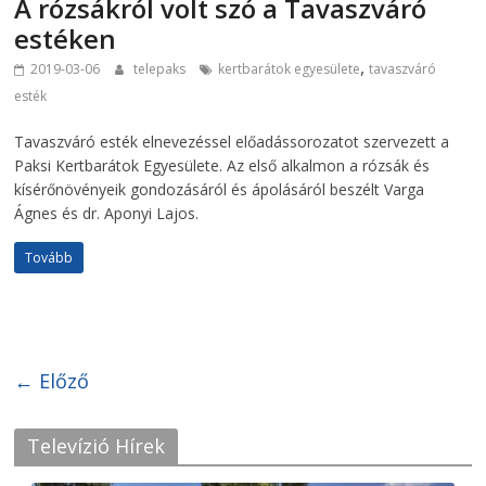
A rózsákról volt szó a Tavaszváró
estéken
,
2019-03-06
telepaks
kertbarátok egyesülete
tavaszváró
esték
Tavaszváró esték elnevezéssel előadássorozatot szervezett a
Paksi Kertbarátok Egyesülete. Az első alkalmon a rózsák és
kísérőnövényeik gondozásáról és ápolásáról beszélt Varga
Ágnes és dr. Aponyi Lajos.
Tovább
← Előző
Televízió Hírek