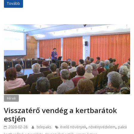
Tovább
Hírek
Visszatérő vendég a kertbarátok
estjén
,
,
2020-02-28
telepaks
évelő növények
növényvédelem
paksi