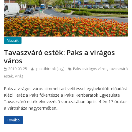
Mozaik
Tavaszváró esték: Paks a virágos
város
,
2019-03-25
paksihirnok (kgy)
Paks a virágos város
tavaszváró
,
esték
virág
Paks a virágos város címmel tart vetítéssel egybekötött előadást
Klézl Terézia Paks főkertésze a Paksi Kertbarátok Egyesülete
Tavaszváró esték elnevezésű sorozatában április 4-én 17 órakor
a Városháza nagytermében…
Tovább