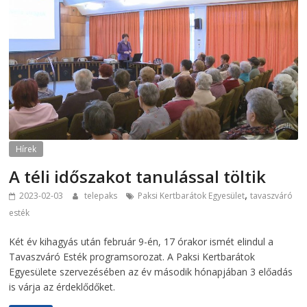
Hírek
A téli időszakot tanulással töltik
,
2023-02-03
telepaks
Paksi Kertbarátok Egyesület
tavaszváró
esték
Két év kihagyás után február 9-én, 17 órakor ismét elindul a
Tavaszváró Esték programsorozat. A Paksi Kertbarátok
Egyesülete szervezésében az év második hónapjában 3 előadás
is várja az érdeklődőket.