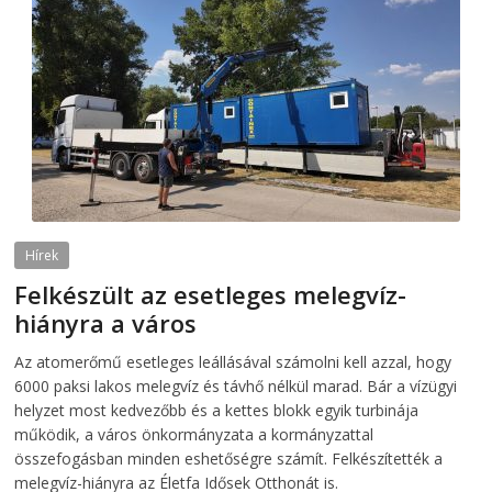
Hírek
Felkészült az esetleges melegvíz-
hiányra a város
2026-08-04
telepaks
Az atomerőmű esetleges leállásával számolni kell azzal, hogy
6000 paksi lakos melegvíz és távhő nélkül marad. Bár a vízügyi
helyzet most kedvezőbb és a kettes blokk egyik turbinája
működik, a város önkormányzata a kormányzattal
összefogásban minden eshetőségre számít. Felkészítették a
melegvíz-hiányra az Életfa Idősek Otthonát is.