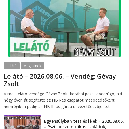
Lelátó
Magazinok
Lelátó – 2026.08.06. – Vendég: Gévay
Zsolt
2026-08-06
telepaks
A mai Lelátó vendége Gévay Zsolt, korábbi paksi labdarúgó, aki
négy éven át segítette az NB I-es csapatot másodedzőként,
nemrégiben pedig az NB III-as gárda új vezetőedzője lett.
Egyensúlyban test és lélek – 2026.08.05.
– Pszichoszomatikus családok,