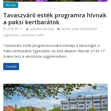
Mozaik
Tavaszváró esték programra hívnak
a paksi kertbarátok
,
2020-02-11
paksihirnok (kgy)
kertek
paksi kertbarátok
,
egyesülete
tavaszváró esték
Tavaszváró esték programsorozatra invitálja a lakosságot a
Paksi Kertbarátok Egyesülete. Az első alkalom február 27-én 17
órakor lesz a városháza nagytermében…
Tovább