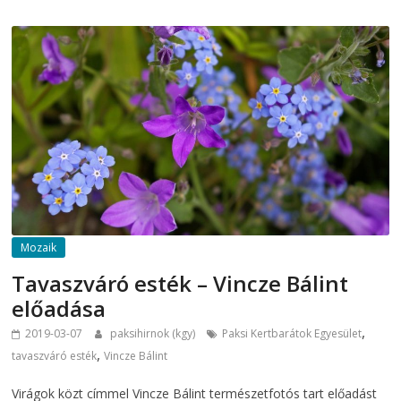
Mozaik
Tavaszváró esték – Vincze Bálint
előadása
,
2019-03-07
paksihirnok (kgy)
Paksi Kertbarátok Egyesület
,
tavaszváró esték
Vincze Bálint
Virágok közt címmel Vincze Bálint természetfotós tart előadást