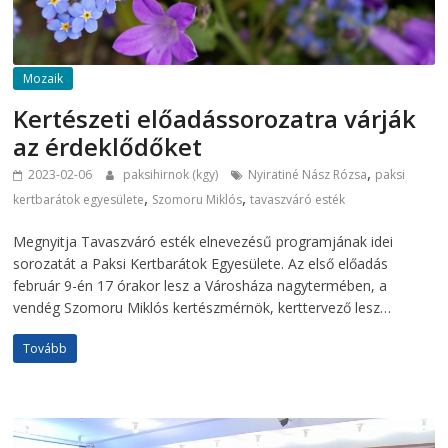
Mozaik
Kertészeti előadássorozatra várják
az érdeklődőket
,
2023-02-06
paksihirnok (kgy)
Nyiratiné Nász Rózsa
paksi
,
,
kertbarátok egyesülete
Szomoru Miklós
tavaszváró esték
Megnyitja Tavaszváró esték elnevezésű programjának idei
sorozatát a Paksi Kertbarátok Egyesülete. Az első előadás
február 9-én 17 órakor lesz a Városháza nagytermében, a
vendég Szomoru Miklós kertészmérnök, kerttervező lesz…
Tovább