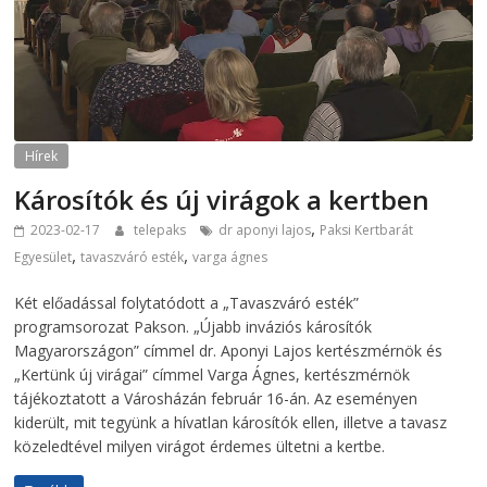
Hírek
Károsítók és új virágok a kertben
,
2023-02-17
telepaks
dr aponyi lajos
Paksi Kertbarát
,
,
Egyesület
tavaszváró esték
varga ágnes
Két előadással folytatódott a „Tavaszváró esték”
programsorozat Pakson. „Újabb inváziós károsítók
Magyarországon” címmel dr. Aponyi Lajos kertészmérnök és
„Kertünk új virágai” címmel Varga Ágnes, kertészmérnök
tájékoztatott a Városházán február 16-án. Az eseményen
kiderült, mit tegyünk a hívatlan károsítók ellen, illetve a tavasz
közeledtével milyen virágot érdemes ültetni a kertbe.