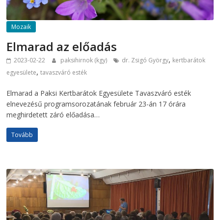
Mozaik
Elmarad az előadás
,
2023-02-22
paksihirnok (kgy)
dr. Zsigó György
kertbarátok
,
egyesülete
tavaszváró esték
Elmarad a Paksi Kertbarátok Egyesülete Tavaszváró esték
elnevezésű programsorozatának február 23-án 17 órára
meghirdetett záró előadása…
Tovább