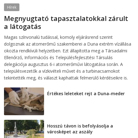
Hírek
Megnyugtató tapasztalatokkal zárult
a látogatás
2026-08-07
telepaks
Magas színvonalú tudással, komoly eljárásrend szerint
dolgoznak az atomerőmű szakemberei a Duna extrém vízállása
okozta rendkívüli helyzetben. Ezt állapította meg a Társadalmi
Ellenőrző, Információs és Településfejlesztési Társulás
delegációja augusztus 6-i atomerőművi látogatása során. A
településvezetők a vízkivételi művet és a turbinacsarnokot
tekintették meg, és választ kaphattak felmerülő kérdéseikre is.
Értékes leleteket rejt a Duna-meder
2026-08-07
Hosszú távon is befolyásolja a
városképet az aszály