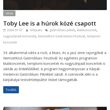
Hírek
Toby Lee is a húrok közé csapott
,
,
2026-07-07
telepaks
gastroblues piknik
klubkoncertek
,
,
nagyszínpadi koncertek
Nemzetközi Gastroblues Fesztivál
templomi
koncertek
34. alkalommal várta a rock, a blues, és a jazz zene rajongókat a
Nemzetközi Gastroblues Fesztivál. Az egyhetes programon
klubkoncertek, templomi koncertek és nagyszínpadi koncertek is
várták az érdeklődőket. A program hagyományosan a Kárpát-
medencei Gastroblues Piknikkel zárult. A szervezők idén is a
kárpátaljai testvértelepülést Visket támogatták.
Tovább