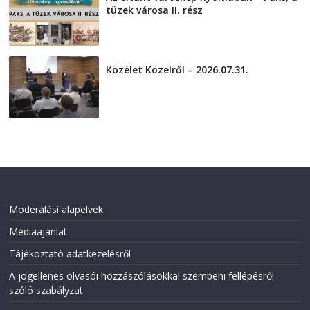
tüzek városa II. rész
2026-08-01
Közélet Közelről – 2026.07.31.
2026-07-31
Moderálási alapelvek
Médiaajánlat
Tájékoztató adatkezelésről
A jogellenes olvasói hozzászólásokkal szembeni fellépésről
szóló szabályzat