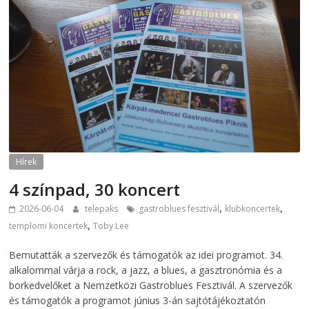
Hírek
4 színpad, 30 koncert
,
,
2026-06-04
telepaks
gastroblues fesztivál
klubkoncertek
,
templomi koncertek
Toby Lee
Bemutatták a szervezők és támogatók az idei programot. 34.
alkalommal várja a rock, a jazz, a blues, a gasztronómia és a
borkedvelőket a Nemzetközi Gastroblues Fesztivál. A szervezők
és támogatók a programot június 3-án sajtótájékoztatón