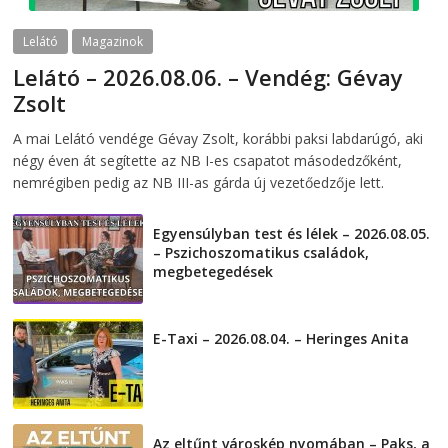
Lelátó
Magazinok
Lelátó – 2026.08.06. – Vendég: Gévay
Zsolt
2026-08-06
telepaks
A mai Lelátó vendége Gévay Zsolt, korábbi paksi labdarúgó, aki
négy éven át segítette az NB I-es csapatot másodedzőként,
nemrégiben pedig az NB III-as gárda új vezetőedzője lett.
Egyensúlyban test és lélek – 2026.08.05.
– Pszichoszomatikus családok,
megbetegedések
2026-08-05
E-Taxi – 2026.08.04. – Heringes Anita
2026-08-04
Az eltűnt városkép nyomában – Paks, a