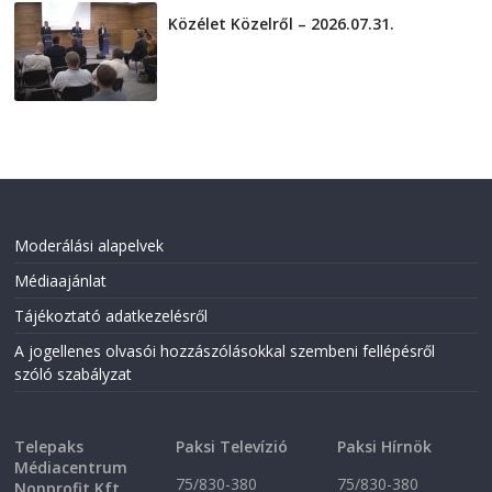
Közélet Közelről – 2026.07.31.
2026-07-31
Moderálási alapelvek
Médiaajánlat
Tájékoztató adatkezelésről
A jogellenes olvasói hozzászólásokkal szembeni fellépésről
szóló szabályzat
Telepaks
Paksi Televízió
Paksi Hírnök
Médiacentrum
75/830-380
75/830-380
Nonprofit Kft.