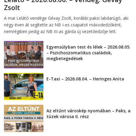
Zsolt
2026-08-06
telepaks
A mai Lelátó vendége Gévay Zsolt, korábbi paksi labdarúgó, aki
négy éven át segítette az NB I-es csapatot másodedzőként,
nemrégiben pedig az NB III-as gárda új vezetőedzője lett.
Egyensúlyban test és lélek – 2026.08.05.
– Pszichoszomatikus családok,
megbetegedések
2026-08-05
E-Taxi – 2026.08.04. – Heringes Anita
2026-08-04
Az eltűnt városkép nyomában – Paks, a
tüzek városa II. rész
2026-08-01