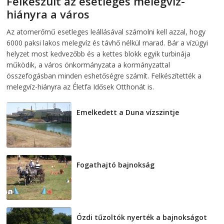
Felkészült az esetleges melegvíz-
hiányra a város
2026-08-04
telepaks
Az atomerőmű esetleges leállásával számolni kell azzal, hogy
6000 paksi lakos melegvíz és távhő nélkül marad. Bár a vízügyi
helyzet most kedvezőbb és a kettes blokk egyik turbinája
működik, a város önkormányzata a kormányzattal
összefogásban minden eshetőségre számít. Felkészítették a
melegvíz-hiányra az Életfa Idősek Otthonát is.
Emelkedett a Duna vízszintje
2026-08-04
Fogathajtó bajnokság
2026-08-04
Ózdi tűzoltók nyerték a bajnokságot