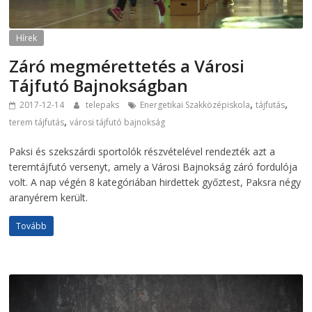
Hírek
Záró megmérettetés a Városi
Tájfutó Bajnokságban
,
,
2017-12-14
telepaks
Energetikai Szakközépiskola
tájfutás
,
terem tájfutás
városi tájfutó bajnokság
Paksi és szekszárdi sportolók részvételével rendezték azt a
teremtájfutó versenyt, amely a Városi Bajnokság záró fordulója
volt. A nap végén 8 kategóriában hirdettek győztest, Paksra négy
aranyérem került.
Tovább