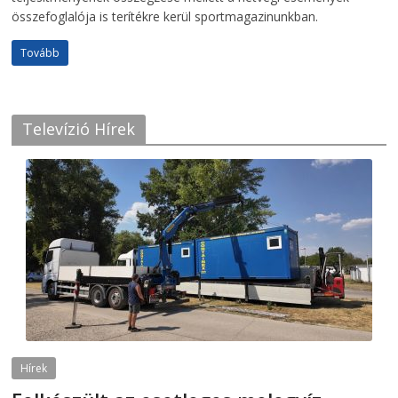
összefoglalója is terítékre kerül sportmagazinunkban.
Tovább
Televízió Hírek
Hírek