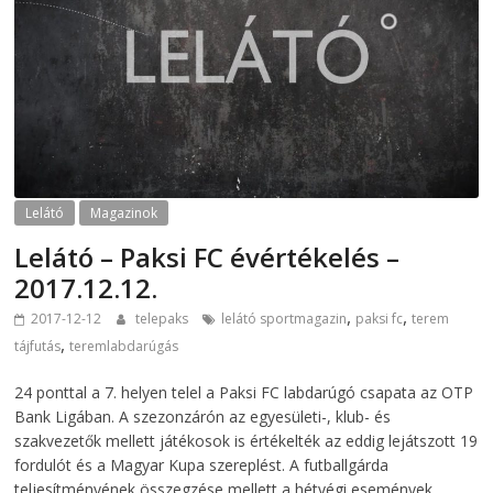
Lelátó
Magazinok
Lelátó – Paksi FC évértékelés –
2017.12.12.
,
,
2017-12-12
telepaks
lelátó sportmagazin
paksi fc
terem
,
tájfutás
teremlabdarúgás
24 ponttal a 7. helyen telel a Paksi FC labdarúgó csapata az OTP
Bank Ligában. A szezonzárón az egyesületi-, klub- és
szakvezetők mellett játékosok is értékelték az eddig lejátszott 19
fordulót és a Magyar Kupa szereplést. A futballgárda
teljesítményének összegzése mellett a hétvégi események